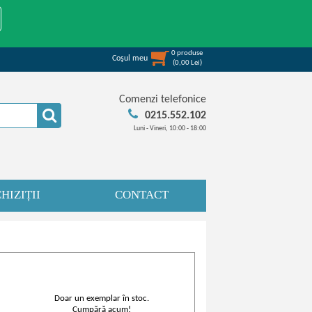
0
produse
Coşul meu
(
0,00
Lei
)
Comenzi telefonice
0215.552.102
Luni - Vineri, 10:00 - 18:00
HIZIȚII
CONTACT
Doar un exemplar în stoc.
Cumpără acum!