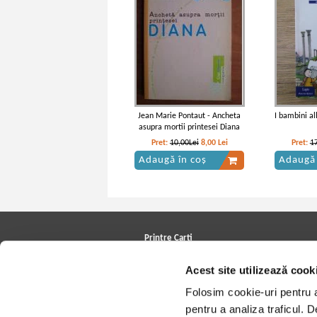
Jean Marie Pontaut - Ancheta
I bambini a
asupra mortii printesei Diana
Pret:
10,00Lei
8,00
Lei
Pret:
1
Adaugă în coș
Adaugă 
Printre Carti
Carți la reducere
Acest site utilizează cook
Arhivă carți
Autori
Folosim cookie-uri pentru a 
Edituri
Colecții
pentru a analiza traficul. 
Cele mai căutate cărți