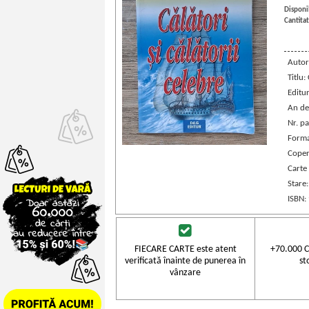
Disponib
Cantitat
Autor
Titlu:
Editu
An de
Nr. pa
Forma
Coper
Carte
Stare
ISBN:
FIECARE CARTE este atent
+70.000 C
verificată înainte de punerea în
st
vânzare