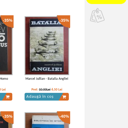
-35%
-35%
- Homo
Marcel Jullian - Batalia Angliei
0
Lei
Pret:
10,00Lei
6,50
Lei
Adaugă în coș
-35%
-40%