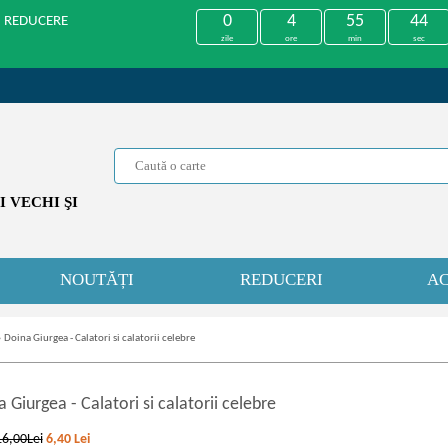
0
4
55
44
U REDUCERE
zile
ore
min
sec
 VECHI ŞI
NOUTĂȚI
REDUCERI
AC
»
Doina Giurgea - Calatori si calatorii celebre
a Giurgea
-
Calatori si calatorii celebre
16,00Lei
6,40
Lei