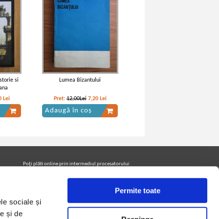
storie si
Lumea Bizantului
eana
0
Lei
Pret:
12,00Lei
7,20
Lei
Adaugă în coș
Poţi plăti online prin intermediul procesatorului
Netopia Payments
Permite toate
le sociale și
Urmăreşte-ne pe facebook pentru a fi la curent cu
promoţiile PrintreCarti.ro
e și de