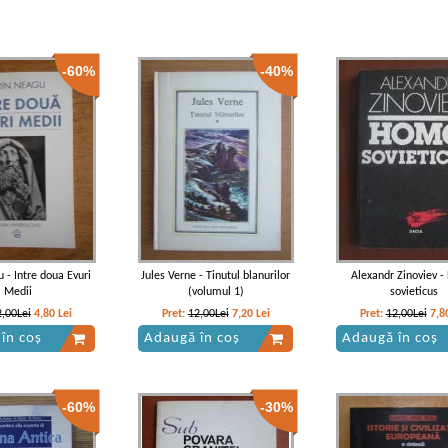
-60%
-40%
 - Intre doua Evuri
Jules Verne - Tinutul blanurilor
Alexandr Zinoviev 
Medii
(volumul 1)
sovieticus
2,00Lei
4,80
Lei
Pret:
12,00Lei
7,20
Lei
Pret:
12,00Lei
7,8
în coș
Adaugă în coș
Adaugă în coș
-60%
-30%