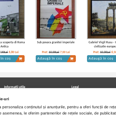
lla scoperta di Roma
Sub povara granitei imperiale
Gabriel Virgil Rusu - I
Antica
civilizatie europ
7,00Lei
6,80
Lei
Pret:
10,00Lei
7,00
Lei
Pret:
10,00Lei
6,5
în coș
Adaugă în coș
Adaugă în coș
Informatii utile
Legal
ANPC
Achizitii cărți
ie-uri
Achizitii viniluri, casete, CD/DVD
Soluționarea online a litigiilor
Contact
Politica de confidentialitate
personaliza conținutul și anunțurile, pentru a oferi funcții de rețe
Cum cumpar?
Termeni si conditii
Politica de livrare
Utilizare cookie-uri
De asemenea, le oferim partenerilor de rețele sociale, de publicitat
Retur comenzi