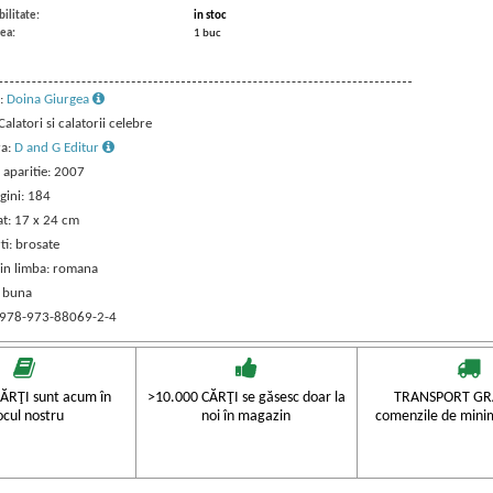
ilitate:
in stoc
ea:
1 buc
:
Doina Giurgea
 Calatori si calatorii celebre
ra:
D and G Editur
 aparitie: 2007
gini: 184
t: 17 x 24 cm
ti: brosate
 in limba: romana
: buna
 978-973-88069-2-4
ĂRŢI sunt acum în
>10.000 CĂRŢI se găsesc doar la
TRANSPORT GRA
ocul nostru
noi în magazin
comenzile de mini