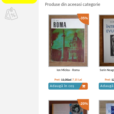
Produse din aceeasi categorie
-35%
Ion Miclea - Roma
Sorin Neagu
Pret:
11,00Lei
7,15
Lei
Pret:
1
Adaugă în coș
Adaugă 
-20%