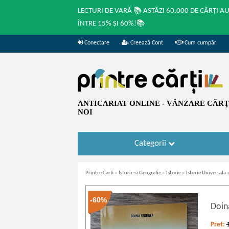
LECTURI DE VARĂ 📚 ASTĂZI 60.000 DE CĂRȚI A
ÎNTRE 15% ȘI 60%!📚
Conectare
Creează Cont
Cum cumpăr
ANTICARIAT ONLINE - VÂNZARE CĂRŢI
NOI
Categorii
Printre Carti
»
Istorie si Geografie
»
Istorie
»
Istorie Universala
-60%
Doin
Pret: