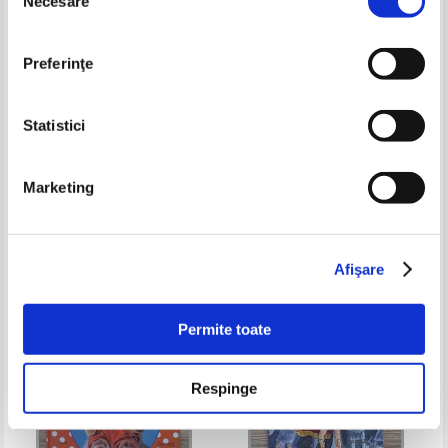
Necesare
consimțământului
Preferinţe
Statistici
Sofia Dobra - Limba si literatura
The Children's Atlas of the
Marketing
romana. Cartea mea de
World
gramatica, clasa a V-a
Pret:
19,00Lei
13,30
Lei
Pret:
26,00Lei
10,40
Lei
Adaugă în coș
Adaugă în coș
Afişare
-35%
-60%
Permite toate
Respinge