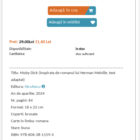
Adaugă în coș
Adaugă în wishlist
Pret:
29,00Lei
11,60
Lei
Disponibilitate:
in stoc
Cantitatea:
stoc suficient
Titlu: Moby Dick (inspirata de romanul lui Herman Melville, text
adaptat)
Editura:
Niculescu
An de aparitie: 2024
Nr. pagini: 64
Format: 16 x 22 cm
Coperti: brosate
Carte in limba: romana
Stare: buna
ISBN: 978-606-38-1159-3