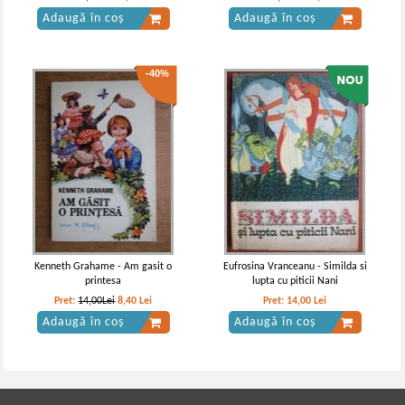
Adaugă în coș
Adaugă în coș
-40%
Kenneth Grahame - Am gasit o
Eufrosina Vranceanu - Similda si
printesa
lupta cu piticii Nani
Pret:
14,00Lei
8,40
Lei
Pret:
14,00
Lei
Adaugă în coș
Adaugă în coș