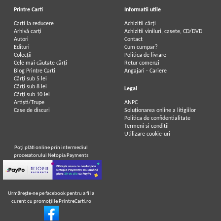
Printre Carti
Informatii utile
Carți la reducere
Achizitii cărți
Arhivă carți
Achizitii viniluri, casete, CD/DVD
Autori
Contact
Edituri
Cum cumpar?
Colecții
Politica de livrare
Cele mai căutate cărți
Retur comenzi
Blog Printre Carti
Angajari - Cariere
Cărţi sub 5 lei
Cărţi sub 8 lei
Legal
Cărţi sub 10 lei
Artiști/Trupe
ANPC
Case de discuri
Soluționarea online a litigiilor
Politica de confidentialitate
Termeni si conditii
Utilizare cookie-uri
Poţi plăti online prin intermediul
procesatorului Netopia Payments
Urmăreşte-ne pe facebook pentru a fi la
curent cu promoţiile PrintreCarti.ro