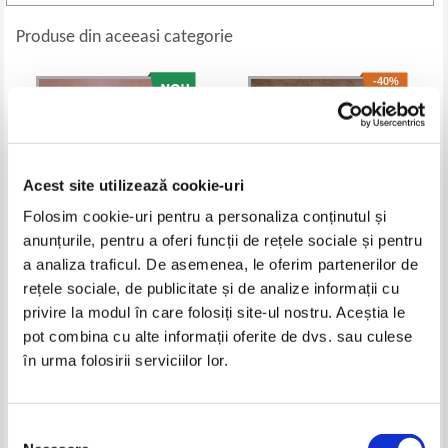
Produse din aceeasi categorie
-40%
Acest site utilizează cookie-uri
Folosim cookie-uri pentru a personaliza conținutul și
anunțurile, pentru a oferi funcții de rețele sociale și pentru
a analiza traficul. De asemenea, le oferim partenerilor de
rețele sociale, de publicitate și de analize informații cu
Quentin Greban - O nevoie
Clemens Brentano - Basme
privire la modul în care folosiți site-ul nostru. Aceștia le
mica-mititica
Pret:
10,00
Lei
Pret:
24,00Lei
14,40
Lei
pot combina cu alte informații oferite de dvs. sau culese
Adaugă în coș
Adaugă în coș
în urma folosirii serviciilor lor.
-30%
-60%
Selecția