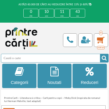
ASTĂZI 60.000 DE CĂRȚI AU REDUCERE ÎNTRE 15% ȘI 60%!📚
0
10
11
43
zile
ore
min
sec
0
0,00
Lei
Categorii
Noutati
Reduceri
Printre Carti
»
Literatura si critica
»
Carti pentru copii
»
Moby Dick (inspirata de romanul
lui Herman Melville, text adaptat)