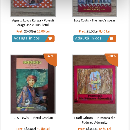
Agneta Lovas Ranga - Povesti
Lucy Coats - The hero's spear
dragalase cu ursuletul
Pret:
20,00Lei
13,00
Lei
Pret:
21,00Lei
8,40
Lei
Adaugă în coș
Adaugă în coș
-40%
-30%
C. S. Lewis - Printul Caspian
Fratii Grimm - Frumoasa din
Padurea Adormita
Pret:
18,00Lei
10,80
Lei
Pret:
18,00Lei
12,60
Lei