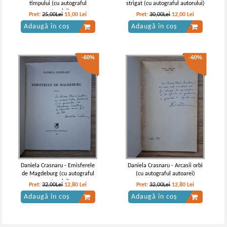
timpului (cu autograful
strigat (cu autograful autorului)
autorului)
Pret:
25,00Lei
15,00
Lei
Pret:
30,00Lei
12,00
Lei
Adaugă în coș
Adaugă în coș
-60%
-60%
Daniela Crasnaru - Emisferele
Daniela Crasnaru - Arcasii orbi
de Magdeburg (cu autograful
(cu autograful autoarei)
autorului)
Pret:
32,00Lei
12,80
Lei
Pret:
32,00Lei
12,80
Lei
Adaugă în coș
Adaugă în coș