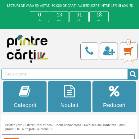
LECTURI DE VARĂ 📚 ASTĂZI 60.000 DE CĂRȚI AU REDUCERE ÎNTRE 15% ȘI 60%!📚
0
13
31
17
zile
ore
min
sec
0
0,00
Lei
Categorii
Noutati
Reduceri
Printre Carti
»
Literatura si critica
»
Poezie romaneasca
»
Nicolae Dan Fruntelata - Tarziu,
ploierul (cu autograful autorului)