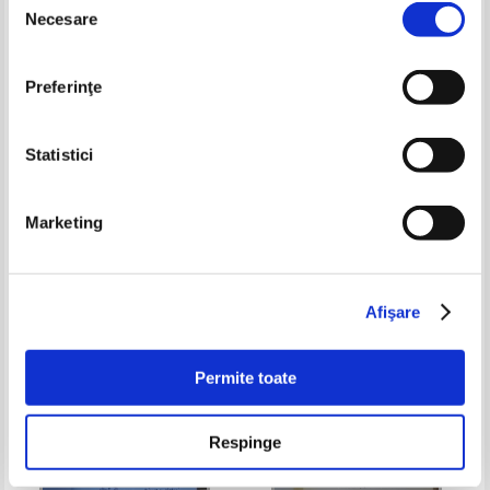
-60%
-40%
Necesare
consimțământului
Preferinţe
Statistici
Marketing
Cornelius Enescu - Patru intr-un
Jesus del Cerro - Peripetiile unui
trabant (cu autograful autorului)
regizor spaniol in Romania si in
lume (cu autograful autorului)
Pret:
34,00Lei
13,60
Lei
Pret:
23,00Lei
13,80
Lei
Adaugă în coș
Adaugă în coș
Afişare
-40%
-60%
Permite toate
Respinge