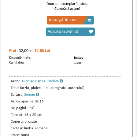
Doar un exemplar în stoc.
Cumpără acum!
Adaugă în coș
Adaugă în wishlist
Pret:
32,00Lei
12,80
Lei
Disponibilitate:
in stoc
Cantitatea:
1 buc
Autor:
Nicolae Dan Fruntelata
Titlu: Tarziu, ploierul (cu autograful autorului)
Editura:
Semne
An de aparitie: 2016
Nr. pagini: 116
Format: 13 x 20 cm
Coperti: brosate
Carte in limba: romana
Stare: buna