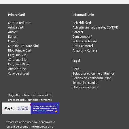
Printre Carti
Informatii utile
Carți la reducere
Achizitii cărți
Arhivă carți
Achizitii viniluri, casete, CD/DVD
Autori
Contact
Edituri
Cum cumpar?
Colecții
Politica de livrare
Cele mai căutate cărți
Retur comenzi
Blog Printre Carti
Angajari - Cariere
Cărţi sub 5 lei
Cărţi sub 8 lei
Legal
Cărţi sub 10 lei
Artiști/Trupe
ANPC
Case de discuri
Soluționarea online a litigiilor
Politica de confidentialitate
Termeni si conditii
Utilizare cookie-uri
Poţi plăti online prin intermediul
procesatorului Netopia Payments
Urmăreşte-ne pe facebook pentru a fi la
curent cu promoţiile PrintreCarti.ro