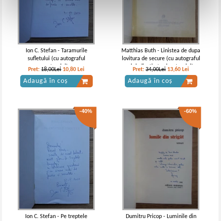
Ion C. Stefan - Taramurile
Matthias Buth - Linistea de dupa
sufletului (cu autograful
lovitura de secure (cu autograful
autorului)
si dedicatia traducatorului)
Pret:
18,00Lei
10,80
Lei
Pret:
34,00Lei
13,60
Lei
Adaugă în coș
Adaugă în coș
-40%
-60%
Ion C. Stefan - Pe treptele
Dumitru Pricop - Luminile din