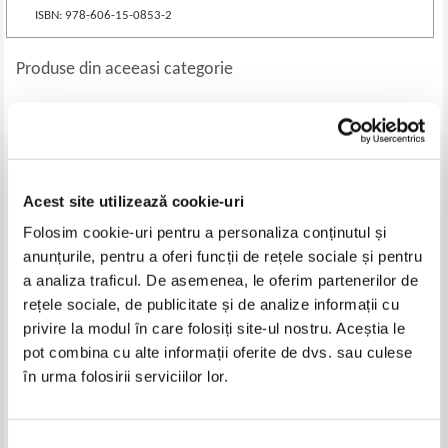
ISBN: 978-606-15-0853-2
Produse din aceeasi categorie
-50%
-50%
Acest site utilizează cookie-uri
Folosim cookie-uri pentru a personaliza conținutul și
anunțurile, pentru a oferi funcții de rețele sociale și pentru
a analiza traficul. De asemenea, le oferim partenerilor de
rețele sociale, de publicitate și de analize informații cu
privire la modul în care folosiți site-ul nostru. Aceștia le
Gabriel Fatu - Sa nu te crezi Don
Grid Modorcea - Urmasii
Juan (cu autograful autorului)
Morometilor sau despre lauda
pot combina cu alte informații oferite de dvs. sau culese
de sine
Pret:
25,00Lei
12,50
Lei
Pret:
18,00Lei
9,00
Lei
în urma folosirii serviciilor lor.
Adaugă în coș
Adaugă în coș
Selecția