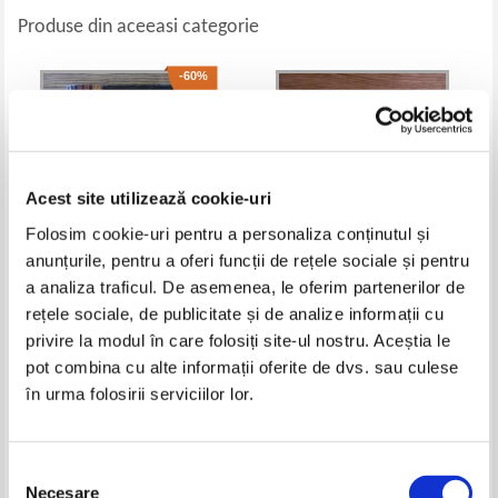
Produse din aceeasi categorie
-60%
Acest site utilizează cookie-uri
Folosim cookie-uri pentru a personaliza conținutul și
anunțurile, pentru a oferi funcții de rețele sociale și pentru
a analiza traficul. De asemenea, le oferim partenerilor de
rețele sociale, de publicitate și de analize informații cu
France Habe - The Postojna
Petre Pintilie - Braila
Caves
privire la modul în care folosiți site-ul nostru. Aceștia le
Pret:
23,00Lei
9,20
Lei
Pret:
12,00
Lei
pot combina cu alte informații oferite de dvs. sau culese
Adaugă în coș
Adaugă în coș
în urma folosirii serviciilor lor.
-20%
Selecția
Necesare
consimțământului