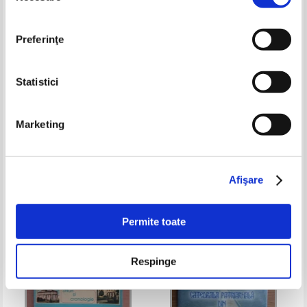
Preferinţe
Statistici
Dorin Iancu - Suedia
Borsec. Sovata. Tusnad
Marketing
Pret:
10,00
Lei
Pret:
13,00Lei
10,40
Lei
Adaugă în coș
Adaugă în coș
Afişare
-40%
-40%
Permite toate
Respinge