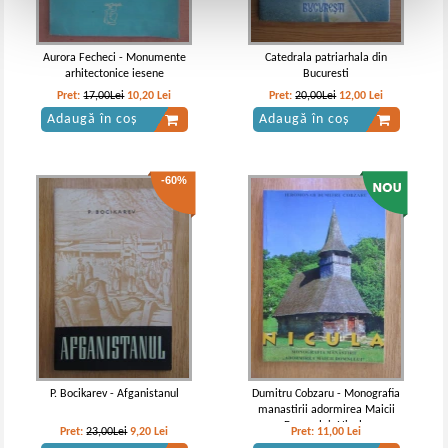
Aurora Fecheci - Monumente
Catedrala patriarhala din
arhitectonice iesene
Bucuresti
Pret:
17,00Lei
10,20
Lei
Pret:
20,00Lei
12,00
Lei
Adaugă în coș
Adaugă în coș
-60%
P. Bocikarev - Afganistanul
Dumitru Cobzaru - Monografia
manastirii adormirea Maicii
Domnului. Nicula
Pret:
23,00Lei
9,20
Lei
Pret:
11,00
Lei