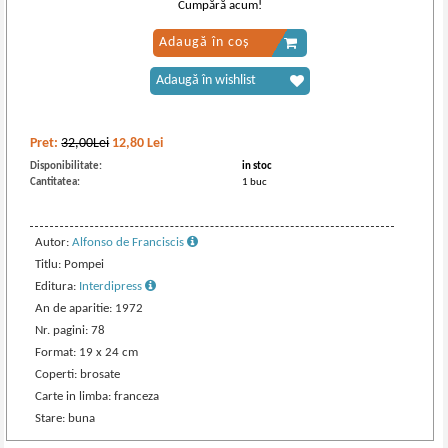
Cumpără acum!
Adaugă în coș
Adaugă în wishlist
Pret:
32,00Lei
12,80
Lei
Disponibilitate:
in stoc
Cantitatea:
1 buc
Autor:
Alfonso de Franciscis
Titlu: Pompei
Editura:
Interdipress
An de aparitie: 1972
Nr. pagini: 78
Format: 19 x 24 cm
Coperti: brosate
Carte in limba: franceza
Stare: buna