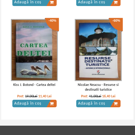
Adaugă în coș
Adaugă în coș
-40%
-60%
Kiss J. Botond - Cartea deltei
Nicolae Neacsu - Resurse si
destinatii turistice
Pret:
19,00Lei
11,40
Lei
Pret:
41,00Lei
16,40
Lei
Adaugă în coș
Adaugă în coș