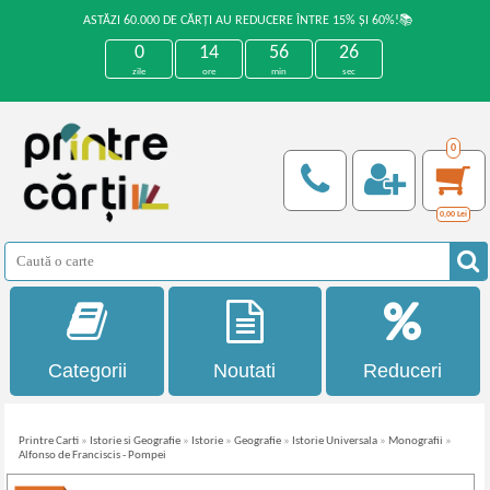
ASTĂZI 60.000 DE CĂRȚI AU REDUCERE ÎNTRE 15% ȘI 60%!📚
0
14
56
26
zile
ore
min
sec
0
0,00
Lei
Categorii
Noutati
Reduceri
Printre Carti
»
Istorie si Geografie
»
Istorie
»
Geografie
»
Istorie Universala
»
Monografii
»
Alfonso de Franciscis - Pompei