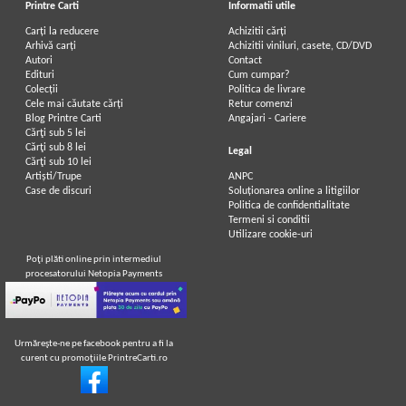
Printre Carti
Informatii utile
Carți la reducere
Achizitii cărți
Arhivă carți
Achizitii viniluri, casete, CD/DVD
Autori
Contact
Edituri
Cum cumpar?
Colecții
Politica de livrare
Cele mai căutate cărți
Retur comenzi
Blog Printre Carti
Angajari - Cariere
Cărţi sub 5 lei
Cărţi sub 8 lei
Legal
Cărţi sub 10 lei
Artiști/Trupe
ANPC
Case de discuri
Soluționarea online a litigiilor
Politica de confidentialitate
Termeni si conditii
Utilizare cookie-uri
Poţi plăti online prin intermediul
procesatorului Netopia Payments
Urmăreşte-ne pe facebook pentru a fi la
curent cu promoţiile PrintreCarti.ro