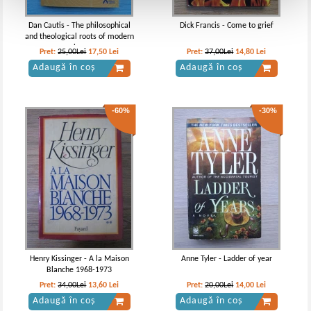
Dan Cautis - The philosophical
Dick Francis - Come to grief
and theological roots of modern
science
Pret:
25,00Lei
17,50
Lei
Pret:
37,00Lei
14,80
Lei
Adaugă în coș
Adaugă în coș
-60%
-30%
Henry Kissinger - A la Maison
Anne Tyler - Ladder of year
Blanche 1968-1973
Pret:
34,00Lei
13,60
Lei
Pret:
20,00Lei
14,00
Lei
Adaugă în coș
Adaugă în coș