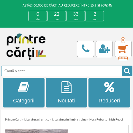
ASTĂZI 60.000 DE CĂRȚI AU REDUCERE ÎNTRE 15% ȘI 60%!📚
0
22
33
1
zile
ore
min
sec
0
0,00
Lei
Categorii
Noutati
Reduceri
Printre Carti
»
Literatura si critica
»
Literatura in limbi straine
»
Nora Roberts - Irish Rebel