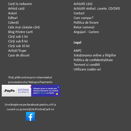
Carți la reducere
Achizitii cărți
Arhivă carți
Achizitii viniluri, casete, CD/DVD
Autori
Contact
Edituri
Cum cumpar?
Colecții
Politica de livrare
Cele mai căutate cărți
Retur comenzi
Blog Printre Carti
Angajari - Cariere
Cărţi sub 5 lei
Cărţi sub 8 lei
Legal
Cărţi sub 10 lei
Artiști/Trupe
ANPC
Case de discuri
Soluționarea online a litigiilor
Politica de confidentialitate
Termeni si conditii
Utilizare cookie-uri
Poţi plăti online prin intermediul
procesatorului Netopia Payments
Urmăreşte-ne pe facebook pentru a fi la
curent cu promoţiile PrintreCarti.ro