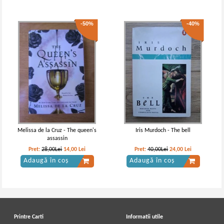
-50%
-40%
Melissa de la Cruz - The queen's
Iris Murdoch - The bell
assassin
Pret:
28,00Lei
14,00
Lei
Pret:
40,00Lei
24,00
Lei
Adaugă în coș
Adaugă în coș
Printre Carti
Informatii utile