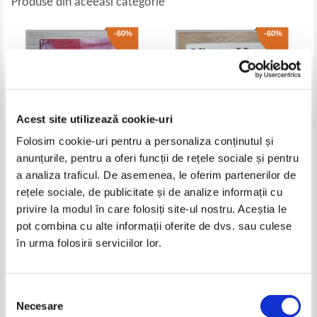
Produse din aceeasi categorie
-60%
-60%
Acest site utilizează cookie-uri
Folosim cookie-uri pentru a personaliza conținutul și
anunțurile, pentru a oferi funcții de rețele sociale și pentru
a analiza traficul. De asemenea, le oferim partenerilor de
Jonathan Kellerman - The
Victor Hugo - Poesie (volumul 2)
rețele sociale, de publicitate și de analize informații cu
conspiracy club
privire la modul în care folosiți site-ul nostru. Aceștia le
Pret:
37,00Lei
14,80
Lei
Pret:
50,00Lei
20,00
Lei
pot combina cu alte informații oferite de dvs. sau culese
Adaugă în coș
Adaugă în coș
în urma folosirii serviciilor lor.
-35%
-35%
Selecția
Necesare
consimțământului