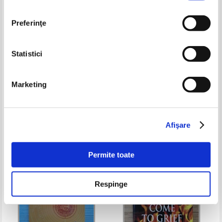
Preferinţe
Statistici
N. V. Gogol - Mantaua si alte
Frances Hodgson Burnett - The
povestiri
Secret Garden
Marketing
Pret:
26,00Lei
16,90
Lei
Pret:
30,00Lei
19,50
Lei
Adaugă în coș
Adaugă în coș
Afişare
-30%
-60%
Permite toate
Respinge