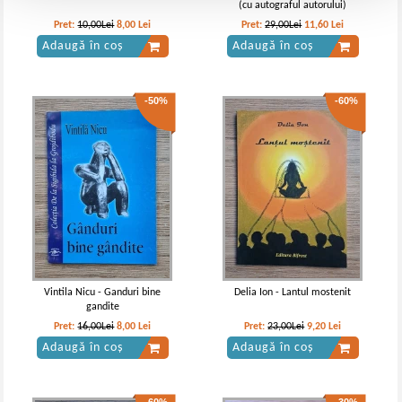
(cu autograful autorului)
Pret:
10,00Lei
8,00
Lei
Pret:
29,00Lei
11,60
Lei
Adaugă în coș
Adaugă în coș
-50%
-60%
Vintila Nicu - Ganduri bine
Delia Ion - Lantul mostenit
gandite
Pret:
16,00Lei
8,00
Lei
Pret:
23,00Lei
9,20
Lei
Adaugă în coș
Adaugă în coș