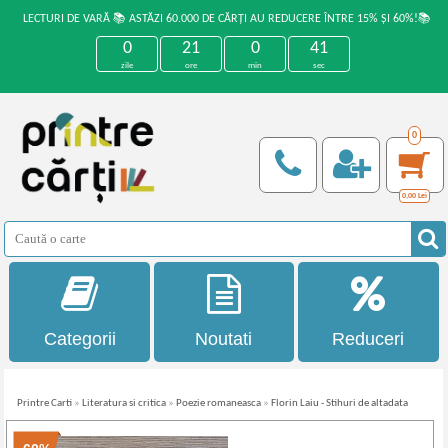
LECTURI DE VARĂ 📚 ASTĂZI 60.000 DE CĂRȚI AU REDUCERE ÎNTRE 15% ȘI 60%!📚
0
21
0
41
zile
ore
min
sec
0
0,00
Lei
Categorii
Noutati
Reduceri
Printre Carti
»
Literatura si critica
»
Poezie romaneasca
»
Florin Laiu - Stihuri de altadata