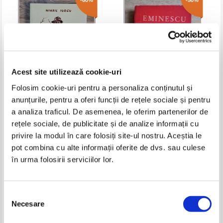
-60%
-50%
Acest site utilizează cookie-uri
Folosim cookie-uri pentru a personaliza conținutul și
anunțurile, pentru a oferi funcții de rețele sociale și pentru
Mihail Iurcu - Un trecator prin
Mihai Eminescu - Poezii
a analiza traficul. De asemenea, le oferim partenerilor de
asta lume
rețele sociale, de publicitate și de analize informații cu
Pret:
19,00Lei
7,60
Lei
Pret:
27,00Lei
13,50
Lei
privire la modul în care folosiți site-ul nostru. Aceștia le
Adaugă în coș
Adaugă în coș
pot combina cu alte informații oferite de dvs. sau culese
în urma folosirii serviciilor lor.
-40%
-30%
Selecția
Necesare
consimțământului