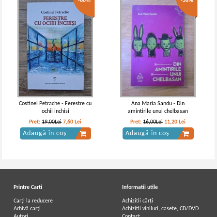
-60%
-30%
Costinel Petrache - Ferestre cu
Ana Maria Sandu - Din
ochii inchisi
amintirile unui chelbasan
Pret:
19,00Lei
7,60
Lei
Pret:
16,00Lei
11,20
Lei
Adaugă în coș
Adaugă în coș
Printre Carti
Informatii utile
Carți la reducere
Achizitii cărți
Arhivă carți
Achizitii viniluri, casete, CD/DVD
Autori
Contact