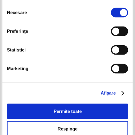
Selecția
Necesare
consimțământului
-60%
Preferinţe
Statistici
Marketing
Mihail Kogalniceanu - Opere
A. Theodoru, C. Tonegaru - Codul
alese
maritim si fluvial (stare uzata,
1934)
Pret:
34,00
Lei
Pret:
90,00Lei
36,00
Lei
Afişare
Adaugă în coș
Adaugă în coș
Permite toate
-20%
Respinge