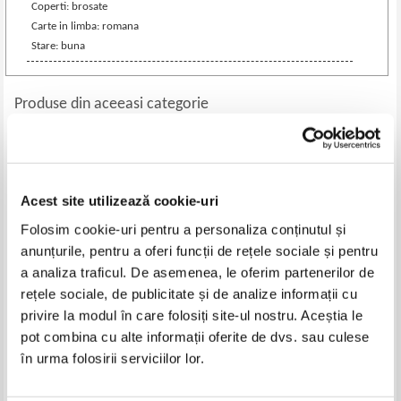
Coperti: brosate
Carte in limba: romana
Stare: buna
Produse din aceeasi categorie
-40%
-60%
Acest site utilizează cookie-uri
Folosim cookie-uri pentru a personaliza conținutul și
anunțurile, pentru a oferi funcții de rețele sociale și pentru
a analiza traficul. De asemenea, le oferim partenerilor de
rețele sociale, de publicitate și de analize informații cu
privire la modul în care folosiți site-ul nostru. Aceștia le
pot combina cu alte informații oferite de dvs. sau culese
Fritz Beer - Teoria relativitatii a
D. Caracostea - Critice literare (2
lui Einstein si baza ei istorica
volume, 1943)
în urma folosirii serviciilor lor.
Pret:
44,00Lei
26,40
Lei
Pret:
70,00Lei
28,00
Lei
Adaugă în coș
Adaugă în coș