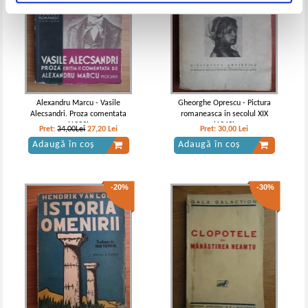
Alexandru Marcu - Vasile
Gheorghe Oprescu - Pictura
Alecsandri. Proza comentata
romaneasca in secolul XIX
(1939)
(1943)
Pret:
34,00Lei
27,20
Lei
Pret:
30,00
Lei
Adaugă în coș
Adaugă în coș
-20%
-30%