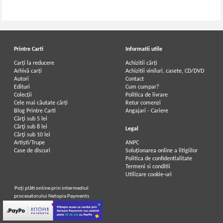
Printre Carti
Informatii utile
Carți la reducere
Achizitii cărți
Arhivă carți
Achizitii viniluri, casete, CD/DVD
Autori
Contact
Edituri
Cum cumpar?
Colecții
Politica de livrare
Cele mai căutate cărți
Retur comenzi
Blog Printre Carti
Angajari - Cariere
Cărţi sub 5 lei
Cărţi sub 8 lei
Legal
Cărţi sub 10 lei
Artiști/Trupe
ANPC
Case de discuri
Soluționarea online a litigiilor
Politica de confidentialitate
Termeni si conditii
Utilizare cookie-uri
Poţi plăti online prin intermediul
procesatorului Netopia Payments