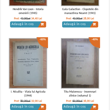
Hendrik Van Loon - Istoria
Gala Galaction - Clopotele din
omenirii (1945)
manastirea Neamt (1941)
Pret:
43,00Lei
34,40
Lei
Pret:
40,00Lei
28,00
Lei
Adaugă în coș
Adaugă în coș
-60%
-40%
I. Niculita - Viata lui Agricola
Titu Maiorescu - Insemnari
(1944)
zilnice (volumul 1)
Pret:
80,00Lei
32,00
Lei
Pret:
60,00Lei
36,00
Lei
Adaugă în coș
Adaugă în coș