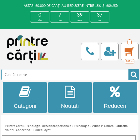
ASTĂZI 60.000 DE CĂRȚI AU REDUCERE ÎNTRE 15% ȘI 60%!📚
0
7
39
37
zile
ore
min
sec
0
0,00
Lei
Categorii
Noutati
Reduceri
Printre Carti
»
Psihologie. Dezvoltare personala
»
Psihologie
»
Adina P. Ghiata - Educatia
vointii. Conceptia lui Jules Payot