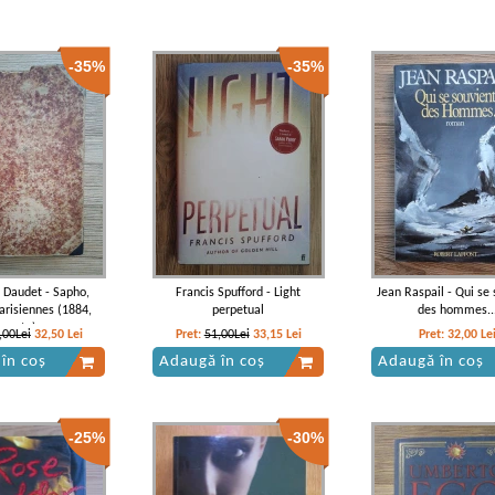
-35%
-35%
 Daudet - Sapho,
Francis Spufford - Light
Jean Raspail - Qui se 
risiennes (1884,
perpetual
des hommes..
uzata)
,00Lei
32,50
Lei
Pret:
51,00Lei
33,15
Lei
Pret:
32,00
Le
în coș
Adaugă în coș
Adaugă în coș
-25%
-30%