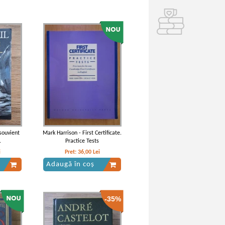
souvient
Mark Harrison - First Certificate.
.
Practice Tests
i
Pret:
36,00
Lei
Adaugă în coș
-35%