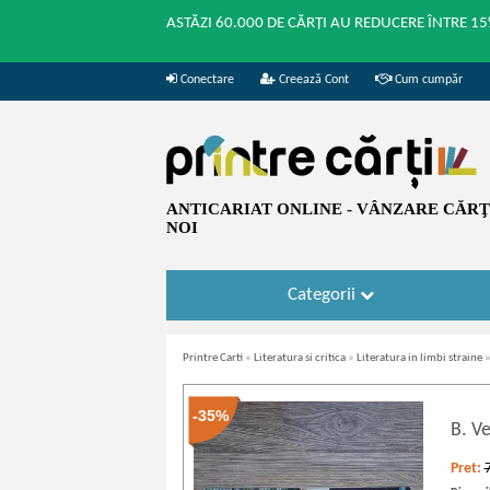
ASTĂZI 60.000 DE CĂRȚI AU REDUCERE ÎNTRE 15
Conectare
Creează Cont
Cum cumpăr
ANTICARIAT ONLINE - VÂNZARE CĂRŢI
NOI
Categorii
Printre Carti
»
Literatura si critica
»
Literatura in limbi straine
-35%
B. V
Pret: