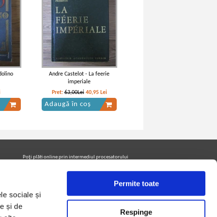
dolino
Andre Castelot - La feerie
imperiale
i
Pret:
63,00Lei
40,95
Lei
Adaugă în coș
Poţi plăti online prin intermediul procesatorului
Netopia Payments
Permite toate
le sociale și
Urmăreşte-ne pe facebook pentru a fi la curent cu
promoţiile PrintreCarti.ro
e și de
Respinge