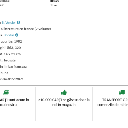
ilitate:
in stoc
ea:
1 buc
:
B. Vercier
 La litterature en france (2 volume)
ra:
Bordas
 aparitie: 1982
gini: 863, 320
t: 14 x 21 cm
ti: brosate
in limba: franceza
: buna
 2-04-015198-2
ĂRŢI sunt acum în
>10.000 CĂRŢI se găsesc doar la
TRANSPORT GRA
ocul nostru
noi în magazin
comenzile de mini