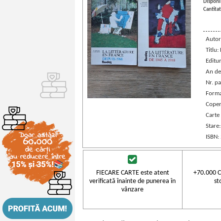
Disponib
Cantitat
Autor
Titlu:
Editu
An de
Nr. pa
Forma
Coper
Carte 
Stare
ISBN:
FIECARE CARTE este atent
+70.000 C
verificată înainte de punerea în
st
vânzare