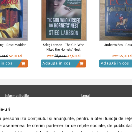
ing - Rose Madder
Stieg Larsson - The Girl Who
Umberto Eco - Bau
Kiked the Hornets' Nest
,00Lei
52,50
Lei
Pret:
68,00Lei
47,60
Lei
Pret:
55,00
Le
în coș
Adaugă în coș
Adaugă în coș
Informatii utile
Legal
ANPC
Achizitii cărți
ie-uri
Achizitii viniluri, casete, CD/DVD
Soluționarea online a litigiilor
Contact
Politica de confidentialitate
personaliza conținutul și anunțurile, pentru a oferi funcții de rețe
Cum cumpar?
Termeni si conditii
Politica de livrare
Utilizare cookie-uri
De asemenea, le oferim partenerilor de rețele sociale, de publicitat
Retur comenzi