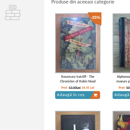
Produse din aceeasi categorie
-35%
Rosemary Sutcliff - The
Alphonse
Chronicles of Robin Hood
moeurs pa
Pret:
53,00Lei
34,45
Lei
Pret:
50
Adaugă în coș
Adaugă 