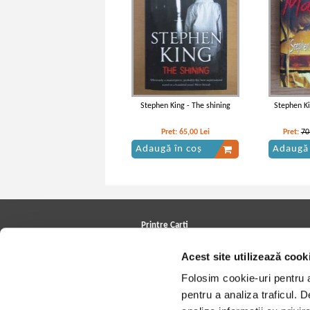
Stephen King - The shining
Stephen K
Pret:
65,00
Lei
Pret:
70
Adaugă în coș
Adaugă 
Printre Carti
Carți la reducere
Acest site utilizează cook
Arhivă carți
Autori
Folosim cookie-uri pentru a 
Edituri
Colecții
pentru a analiza traficul. 
Cele mai căutate cărți