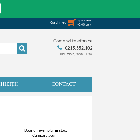
0
produse
Coşul meu
(
0,00
Lei
)
Comenzi telefonice
0215.552.102
Luni - Vineri, 10:00 - 18:00
HIZIȚII
CONTACT
Doar un exemplar în stoc.
Cumpără acum!