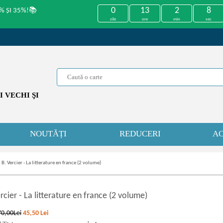
0
13
2
8
% ȘI 35%!📚
zile
ore
min
sec
 VECHI ŞI
NOUTĂȚI
REDUCERI
AC
»
B. Vercier - La litterature en france (2 volume)
ercier
-
La litterature en france (2 volume)
70,00Lei
45,50
Lei