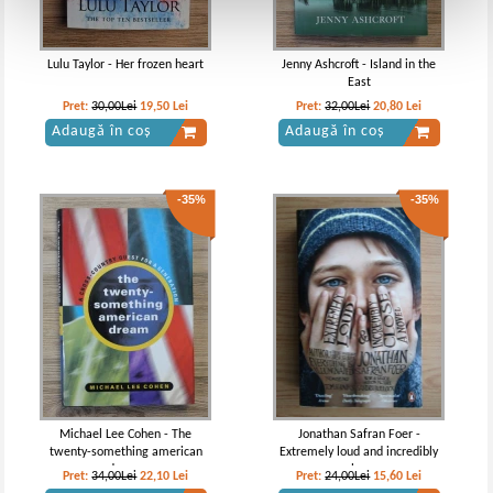
Lulu Taylor - Her frozen heart
Jenny Ashcroft - Island in the
East
Pret:
30,00Lei
19,50
Lei
Pret:
32,00Lei
20,80
Lei
Adaugă în coș
Adaugă în coș
-35%
-35%
Michael Lee Cohen - The
Jonathan Safran Foer -
twenty-something american
Extremely loud and incredibly
dream
close
Pret:
34,00Lei
22,10
Lei
Pret:
24,00Lei
15,60
Lei