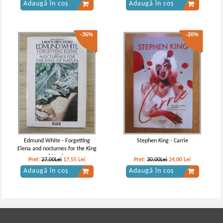
Adaugă în coș
Adaugă în coș
-35%
-20%
Edmund White - Forgetting
Stephen King - Carrie
Elena and nocturnes for the King
of Naples
Pret:
27,00Lei
17,55
Lei
Pret:
30,00Lei
24,00
Lei
Adaugă în coș
Adaugă în coș