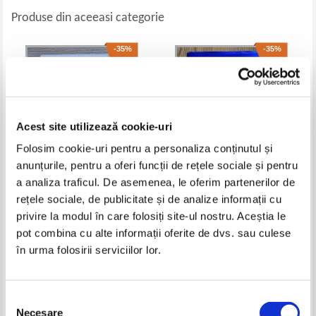
Produse din aceeasi categorie
-35%
-35%
Acest site utilizează cookie-uri
Folosim cookie-uri pentru a personaliza conținutul și
anunțurile, pentru a oferi funcții de rețele sociale și pentru
a analiza traficul. De asemenea, le oferim partenerilor de
rețele sociale, de publicitate și de analize informații cu
Roland Brival - Un amour a
James Patterson - Sam's letters
Saanbad
to Jennifer
privire la modul în care folosiți site-ul nostru. Aceștia le
Pret:
32,00Lei
20,80
Lei
Pret:
27,00Lei
17,55
Lei
pot combina cu alte informații oferite de dvs. sau culese
Adaugă în coș
Adaugă în coș
în urma folosirii serviciilor lor.
-35%
-35%
Selecția
Necesare
consimțământului