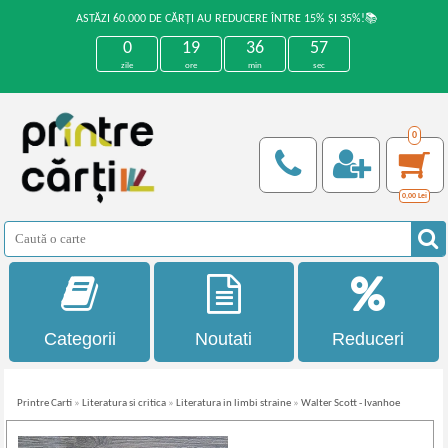
ASTĂZI 60.000 DE CĂRȚI AU REDUCERE ÎNTRE 15% ȘI 35%!📚
0
19
36
57
zile
ore
min
sec
0
0,00
Lei
Categorii
Noutati
Reduceri
Printre Carti
»
Literatura si critica
»
Literatura in limbi straine
»
Walter Scott - Ivanhoe