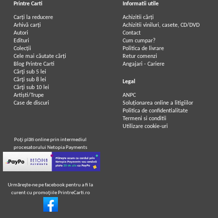
Printre Carti
Informatii utile
Carți la reducere
Achizitii cărți
Arhivă carți
Achizitii viniluri, casete, CD/DVD
Autori
Contact
Edituri
Cum cumpar?
Colecții
Politica de livrare
Cele mai căutate cărți
Retur comenzi
Blog Printre Carti
Angajari - Cariere
Cărţi sub 5 lei
Cărţi sub 8 lei
Legal
Cărţi sub 10 lei
Artiști/Trupe
ANPC
Case de discuri
Soluționarea online a litigiilor
Politica de confidentialitate
Termeni si conditii
Utilizare cookie-uri
Poţi plăti online prin intermediul
procesatorului Netopia Payments
Urmăreşte-ne pe facebook pentru a fi la
curent cu promoţiile PrintreCarti.ro