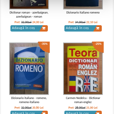
Dictionar roman - azerbaigean,
Dizionario italiano romeno
azerbaigean - roman
Pret:
32,00Lei
24,00
Lei
Pret:
34,00Lei
22,10
Lei
Adaugă în coș
Adaugă în coș
-35%
-25%
Dizionario italiano - romeno,
Carmen Nedelcu - Dictionar
romeno-italiano
roman-englez
Pret:
32,00Lei
20,80
Lei
Pret:
28,00Lei
21,00
Lei
Adaugă în coș
Adaugă în coș