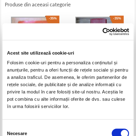
Produse din aceeasi categorie
-35%
-35%
Acest site utilizează cookie-uri
Folosim cookie-uri pentru a personaliza conținutul și
anunțurile, pentru a oferi funcții de rețele sociale și pentru
a analiza traficul. De asemenea, le oferim partenerilor de
The Penguin Pocket English
Webster's desk dictionary of the
rețele sociale, de publicitate și de analize informații cu
Dictionary
english language
privire la modul în care folosiți site-ul nostru. Aceștia le
Pret:
37,00Lei
24,05
Lei
Pret:
37,00Lei
24,05
Lei
pot combina cu alte informații oferite de dvs. sau culese
Adaugă în coș
Adaugă în coș
în urma folosirii serviciilor lor.
-35%
-35%
Selecția
Necesare
consimțământului