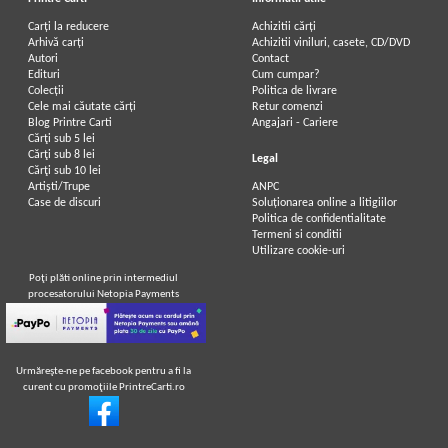
Carți la reducere
Achizitii cărți
Arhivă carți
Achizitii viniluri, casete, CD/DVD
Autori
Contact
Edituri
Cum cumpar?
Colecții
Politica de livrare
Cele mai căutate cărți
Retur comenzi
Blog Printre Carti
Angajari - Cariere
Cărţi sub 5 lei
Cărţi sub 8 lei
Legal
Cărţi sub 10 lei
Artiști/Trupe
ANPC
Case de discuri
Soluționarea online a litigiilor
Politica de confidentialitate
Termeni si conditii
Utilizare cookie-uri
Poţi plăti online prin intermediul
procesatorului Netopia Payments
Urmăreşte-ne pe facebook pentru a fi la
curent cu promoţiile PrintreCarti.ro