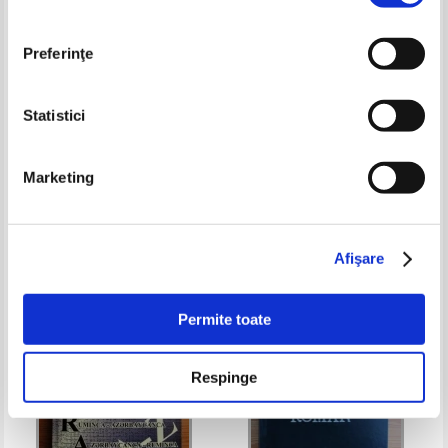
Preferinţe
Statistici
Leon Levitchi, Andrei Bantas -
Leon Levitchi, Andrei Bantas -
Marketing
Dictionar Englez-Roman
Dictionar Englez-Roman
Pret:
27,00Lei
17,55
Lei
Pret:
30,00Lei
19,50
Lei
Adaugă în coș
Adaugă în coș
Afişare
-25%
-35%
Permite toate
Respinge