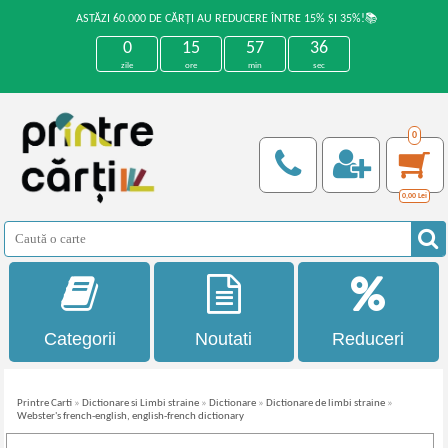
ASTĂZI 60.000 DE CĂRȚI AU REDUCERE ÎNTRE 15% ȘI 35%!📚
0
15
57
35
zile
ore
min
sec
0
0,00
Lei
Categorii
Noutati
Reduceri
Printre Carti
»
Dictionare si Limbi straine
»
Dictionare
»
Dictionare de limbi straine
»
Webster's french-english, english-french dictionary