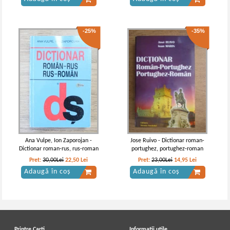
-25%
-35%
Ana Vulpe, Ion Zaporojan -
Jose Ruivo - Dictionar roman-
Dictionar roman-rus, rus-roman
portughez, portughez-roman
Pret:
30,00Lei
22,50
Lei
Pret:
23,00Lei
14,95
Lei
Adaugă în coș
Adaugă în coș
Printre Carti
Informatii utile