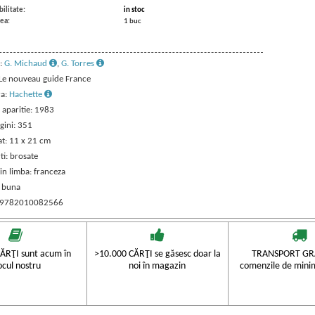
ilitate:
in stoc
ea:
1 buc
:
G. Michaud
,
G. Torres
: Le nouveau guide France
ra:
Hachette
 aparitie: 1983
gini: 351
t: 11 x 21 cm
ti: brosate
in limba: franceza
: buna
: 9782010082566
ĂRŢI sunt acum în
>10.000 CĂRŢI se găsesc doar la
TRANSPORT GRA
ocul nostru
noi în magazin
comenzile de mini