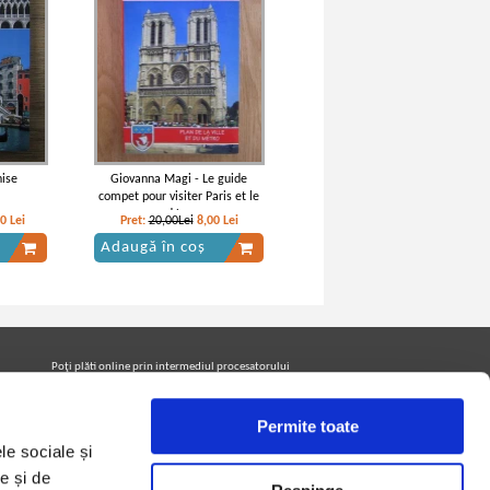
nise
Giovanna Magi - Le guide
compet pour visiter Paris et le
gand Louvre
60
Lei
Pret:
20,00Lei
8,00
Lei
Adaugă în coș
Poţi plăti online prin intermediul procesatorului
Netopia Payments
Permite toate
le sociale și
Urmăreşte-ne pe facebook pentru a fi la curent cu
promoţiile PrintreCarti.ro
e și de