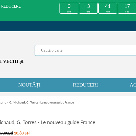
0
3
41
17
U REDUCERE
zile
ore
min
sec
 VECHI ŞI
NOUTĂȚI
REDUCERI
AC
torie
»
G. Michaud, G. Torres - Le nouveau guide France
ichaud, G. Torres
-
Le nouveau guide France
27,00Lei
10,80
Lei