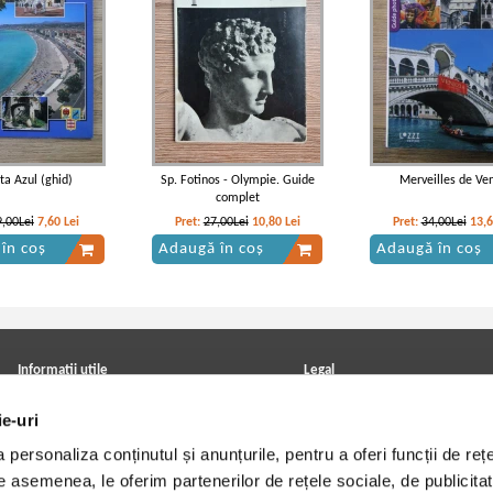
ta Azul (ghid)
Sp. Fotinos - Olympie. Guide
Merveilles de Ve
complet
9,00Lei
7,60
Lei
Pret:
27,00Lei
10,80
Lei
Pret:
34,00Lei
13,
în coș
Adaugă în coș
Adaugă în coș
Informatii utile
Legal
ANPC
Achizitii cărți
ie-uri
Achizitii viniluri, casete, CD/DVD
Soluționarea online a litigiilor
Contact
Politica de confidentialitate
personaliza conținutul și anunțurile, pentru a oferi funcții de rețe
Cum cumpar?
Termeni si conditii
Politica de livrare
Utilizare cookie-uri
De asemenea, le oferim partenerilor de rețele sociale, de publicitat
Retur comenzi