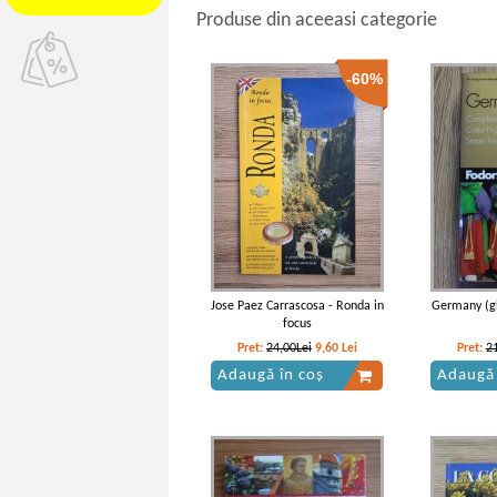
Produse din aceeasi categorie
-60%
Jose Paez Carrascosa - Ronda in
Germany (gh
focus
Pret:
24,00Lei
9,60
Lei
Pret:
2
Adaugă în coș
Adaugă 