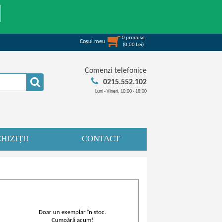
0
produse
Coşul meu
(
0,00
Lei
)
Comenzi telefonice
0215.552.102
Luni - Vineri, 10:00 - 18:00
HIZIȚII
CONTACT
Doar un exemplar în stoc.
Cumpără acum!