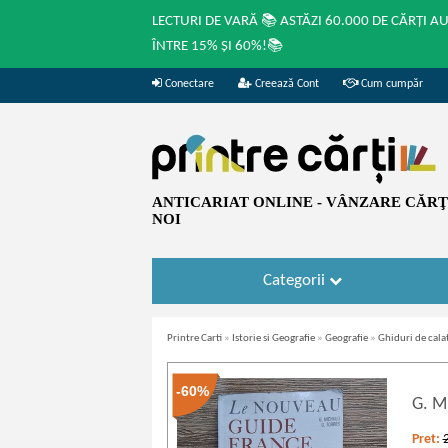
LECTURI DE VARĂ 📚 ASTĂZI 60.000 DE CĂRȚI A
ÎNTRE 15% ȘI 60%!📚
Conectare
Creează Cont
Cum cumpăr
ANTICARIAT ONLINE - VÂNZARE CĂRŢI
NOI
Categorii
Printre Carti
»
Istorie si Geografie
»
Geografie
»
Ghiduri de cala
-60%
G. M
Pret: