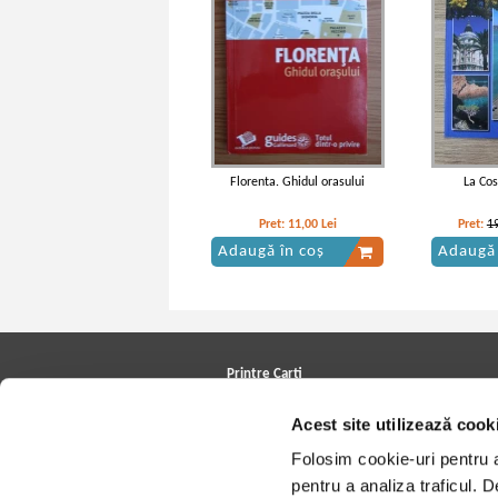
Florenta. Ghidul orasului
La Cos
Pret:
11,00
Lei
Pret:
1
Adaugă în coș
Adaugă 
Printre Carti
Carți la reducere
Acest site utilizează cook
Arhivă carți
Autori
Folosim cookie-uri pentru a 
Edituri
Colecții
pentru a analiza traficul. 
Cele mai căutate cărți