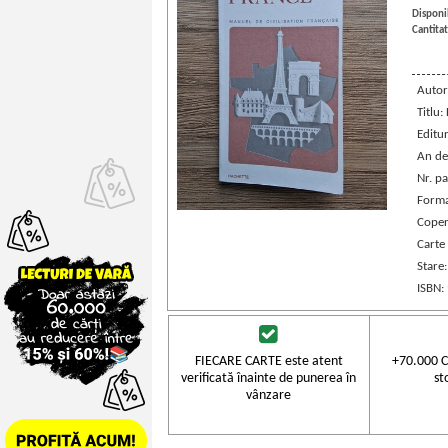
Disponib
Cantitat
Autor
Titlu
Editu
An de
Nr. pa
Forma
Coper
Carte 
Stare
ISBN
FIECARE CARTE este atent
+70.000 C
verificată înainte de punerea în
st
vânzare