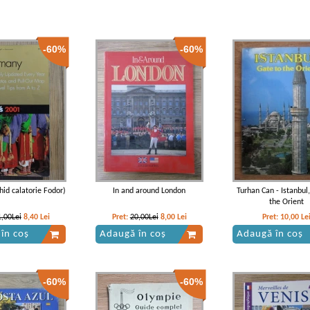
-60%
-60%
id calatorie Fodor)
In and around London
Turhan Can - Istanbul,
the Orient
1,00Lei
8,40
Lei
Pret:
20,00Lei
8,00
Lei
Pret:
10,00
Le
în coș
Adaugă în coș
Adaugă în coș
-60%
-60%