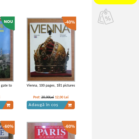
-40%
 gate to
Vienna, 100 pages, 181 pictures
i
Pret:
20,00Lei
12,00
Lei
Adaugă în coș
-60%
-60%