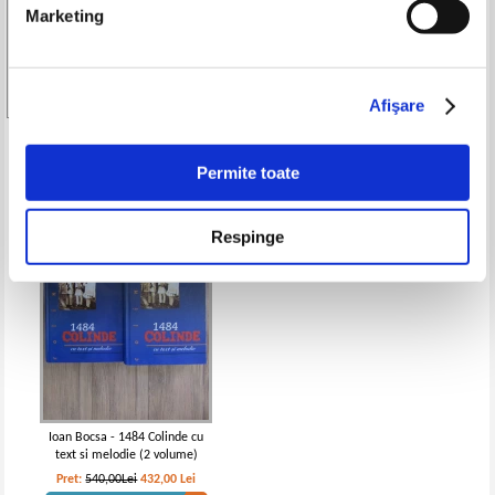
Format: 17 x 24 cm
Marketing
Coperti: cartonate
Carte in limba: romana
Stare: buna
Afişare
Produse din aceeasi categorie
Permite toate
-20%
Respinge
Ioan Bocsa - 1484 Colinde cu
text si melodie (2 volume)
Pret:
540,00Lei
432,00
Lei