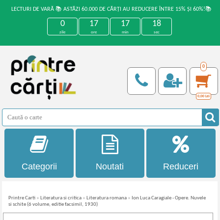
LECTURI DE VARĂ 📚 ASTĂZI 60.000 DE CĂRȚI AU REDUCERE ÎNTRE 15% ȘI 60%!📚
0
17
17
18
zile
ore
min
sec
0
0,00
Lei
Categorii
Noutati
Reduceri
Printre Carti
»
Literatura si critica
»
Literatura romana
»
Ion Luca Caragiale - Opere. Nuvele
si schite (6 volume, editie facsimil, 1930)