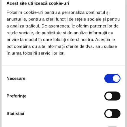
Acest site utilizează cookie-uri
Folosim cookie-uri pentru a personaliza conținutul și
anunțurile, pentru a oferi funcții de rețele sociale și pentru
a analiza traficul. De asemenea, le oferim partenerilor de
Adaugă în wishlist
rețele sociale, de publicitate și de analize informații cu
privire la modul în care folosiți site-ul nostru. Aceștia le
pot combina cu alte informații oferite de dvs. sau culese
Ion Luca Caragiale
-
Opere. Nuvele si schite (6
în urma folosirii serviciilor lor.
volume, editie facsimil, 1930)
Selecția
Necesare
consimțământului
Autor:
Ion Luca Caragiale
Preferinţe
Titlu: Opere. Nuvele si schite (6 volume, editie facsimil, 1930)
Editura:
Tipo Moldova
Colectia:
Opera Omnia
Statistici
An de aparitie: 2011
Nr. pagini: 352, 448, 346, 464, 487, 562