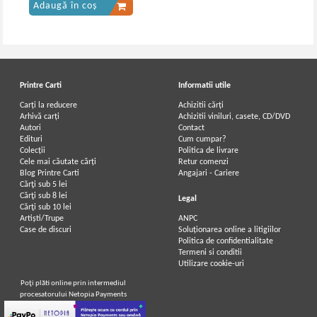
Adaugă în coș
Printre Carti
Informatii utile
Carți la reducere
Achizitii cărți
Arhivă carți
Achizitii viniluri, casete, CD/DVD
Autori
Contact
Edituri
Cum cumpar?
Colecții
Politica de livrare
Cele mai căutate cărți
Retur comenzi
Blog Printre Carti
Angajari - Cariere
Cărţi sub 5 lei
Cărţi sub 8 lei
Legal
Cărţi sub 10 lei
Artiști/Trupe
ANPC
Case de discuri
Soluționarea online a litigiilor
Politica de confidentialitate
Termeni si conditii
Utilizare cookie-uri
Poţi plăti online prin intermediul
procesatorului Netopia Payments