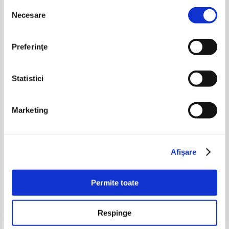
Selecția
-15%
-60%
Necesare
consimțământului
Preferinţe
Statistici
Marketing
Pline le Jeune - Lettres. Livres I-
S. Jadassohn - 2 carti colegate
III (volumul 1, 1927)
(anii 1896, 1905)
Pret:
80,00Lei
68,00
Lei
Pret:
150,00Lei
60,00
Lei
Afişare
Adaugă în coș
Adaugă în coș
Permite toate
-60%
-60%
Respinge