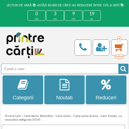
LECTURI DE VARĂ 📚 ASTĂZI 60.000 DE CĂRȚI AU REDUCERE ÎNTRE 15% ȘI 60%!📚
0
3
9
19
zile
ore
min
sec
0
0,00
Lei
Categorii
Noutati
Reduceri
Printre Carti
»
Carte Veche. Bibliofilie
»
Carte veche
»
Carte veche straina
»
Leon Trotsky - La
revolution defiguree (1929)