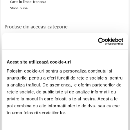
Carte in limba: franceza
Stare: buna
Produse din aceeasi categorie
-30%
-60%
Acest site utilizează cookie-uri
Folosim cookie-uri pentru a personaliza conținutul și
anunțurile, pentru a oferi funcții de rețele sociale și pentru
a analiza traficul. De asemenea, le oferim partenerilor de
rețele sociale, de publicitate și de analize informații cu
privire la modul în care folosiți site-ul nostru. Aceștia le
M. Des Michels - Precis de
Henri Bachelin - L'heritage
pot combina cu alte informații oferite de dvs. sau culese
l'histoire du moyen age (1838)
(1914)
în urma folosirii serviciilor lor.
Pret:
100,00Lei
70,00
Lei
Pret:
120,00Lei
48,00
Lei
Adaugă în coș
Adaugă în coș