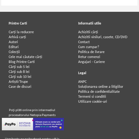
Printre Carti
Informatii utile
Carți la reducere
Achizitii cărți
Arhivă carți
Achizitii viniluri, casete, CD/DVD
Autori
Contact
Edituri
Cum cumpar?
Colecții
Politica de livrare
Cele mai căutate cărți
Retur comenzi
Blog Printre Carti
Angajari - Cariere
Cărţi sub 5 lei
Cărţi sub 8 lei
Legal
Cărţi sub 10 lei
Artiști/Trupe
ANPC
Case de discuri
Soluționarea online a litigiilor
Politica de confidentialitate
Termeni si conditii
Utilizare cookie-uri
Poţi plăti online prin intermediul
procesatorului Netopia Payments