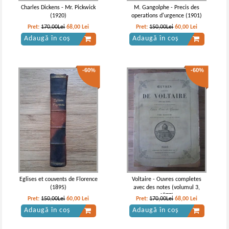
Charles Dickens - Mr. Pickwick
M. Gangolphe - Precis des
(1920)
operations d'urgence (1901)
Pret:
170,00Lei
68,00
Lei
Pret:
150,00Lei
60,00
Lei
Adaugă în coș
Adaugă în coș
-60%
-60%
Eglises et couvents de Florence
Voltaire - Ouvres completes
(1895)
avec des notes (volumul 3,
1877)
Pret:
150,00Lei
60,00
Lei
Pret:
170,00Lei
68,00
Lei
Adaugă în coș
Adaugă în coș