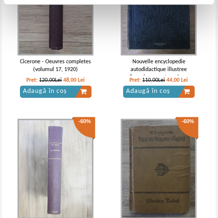
Cicerone - Oeuvres completes
Nouvelle encyclopedie
(volumul 17, 1920)
autodidactique illustree
d'enseignement moderne
Pret:
120,00Lei
48,00
Lei
Pret:
110,00Lei
44,00
Lei
(volumul 3, 1922)
Adaugă în coș
Adaugă în coș
-60%
-60%