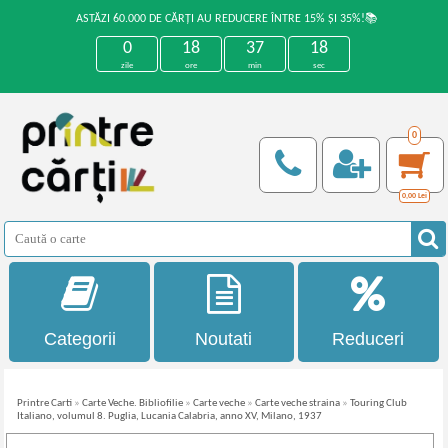
ASTĂZI 60.000 DE CĂRȚI AU REDUCERE ÎNTRE 15% ȘI 35%!📚
0
18
37
18
zile
ore
min
sec
0
0,00
Lei
Categorii
Noutati
Reduceri
Printre Carti
»
Carte Veche. Bibliofilie
»
Carte veche
»
Carte veche straina
»
Touring Club
Italiano, volumul 8. Puglia, Lucania Calabria, anno XV, Milano, 1937