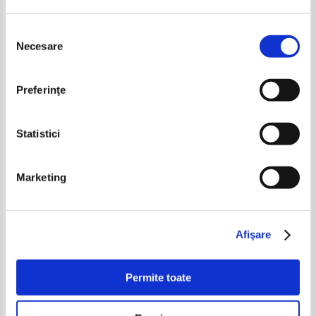
Pret:
70,00Lei
45,50
Lei
Pret:
100,00Lei
65,00
Lei
Adaugă în coș
Adaugă în coș
Selecția
Necesare
consimțământului
-35%
-35%
Preferinţe
Statistici
Marketing
Volksbucher der kunst, nr. 54.
Dixieme Congres International
Michelangelo (1912)
de Medecine Veterinaire
Afişare
(Londres, 1914)
Pret:
60,00Lei
39,00
Lei
Pret:
100,00Lei
65,00
Lei
Adaugă în coș
Adaugă în coș
Permite toate
-35%
-35%