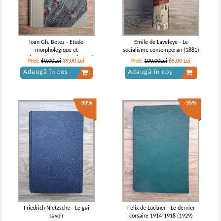
Ioan Gh. Botez - Etude
Emile de Laveleye - Le
morphologique et
socialisme contemporan (1881)
morphogenique. Du squelette du
Pret:
60,00Lei
39,00
Lei
Pret:
100,00Lei
65,00
Lei
bras et de l'avant-bras chez les
Adaugă în coș
Adaugă în coș
primates (1926)
-30%
-35%
Friedrich Nietzsche - Le gai
Felix de Luckner - Le dernier
savoir
corsaire 1914-1918 (1929)