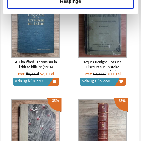
Respinge
A. Chauffard - Lecons sur la
Jacques Benigne Bossuet -
lithiase biliaire (1914)
Discours sur l'histoire
universelle (1892)
Pret:
80,00Lei
52,00
Lei
Pret:
60,00Lei
39,00
Lei
Adaugă în coș
Adaugă în coș
-35%
-35%