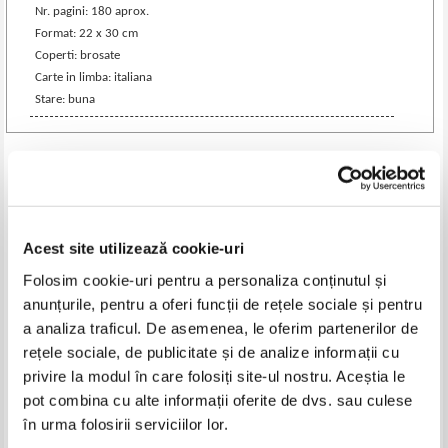
Nr. pagini: 180 aprox.
Format: 22 x 30 cm
Coperti: brosate
Carte in limba: italiana
Stare: buna
Produse din aceeasi categorie
-35%
-35%
Acest site utilizează cookie-uri
Folosim cookie-uri pentru a personaliza conținutul și
anunțurile, pentru a oferi funcții de rețele sociale și pentru
a analiza traficul. De asemenea, le oferim partenerilor de
rețele sociale, de publicitate și de analize informații cu
privire la modul în care folosiți site-ul nostru. Aceștia le
pot combina cu alte informații oferite de dvs. sau culese
în urma folosirii serviciilor lor.
Vicente Blasco Ibanez - La belle
Hans Julius Braun - Die
Liegeoise (1930)
metallseifen (1932)