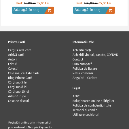
Pret:
50,00Lei
35,00
Lei
Pret:
100,00Lei
65,00
Lei
Adaugă în coș
Adaugă în coș
Printre Carti
Informatii utile
Carți la reducere
Achizitii cărți
Arhivă carți
Achizitii viniluri, casete, CD/DVD
Autori
Contact
Edituri
Cum cumpar?
Colecții
Politica de livrare
Cele mai căutate cărți
Retur comenzi
Blog Printre Carti
Angajari - Cariere
Cărţi sub 5 lei
Cărţi sub 8 lei
Legal
Cărţi sub 10 lei
Artiști/Trupe
ANPC
Case de discuri
Soluționarea online a litigiilor
Politica de confidentialitate
Termeni si conditii
Utilizare cookie-uri
Poţi plăti online prin intermediul
procesatorului Netopia Payments