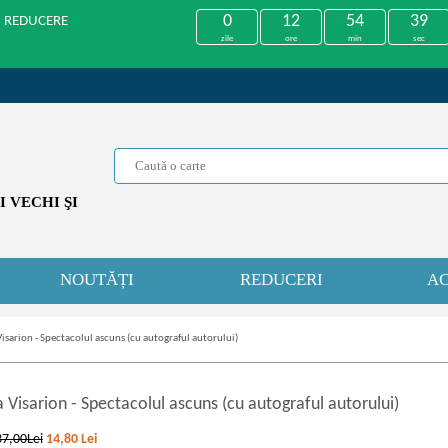
0
12
54
39
U REDUCERE
zile
ore
min
sec
 VECHI ŞI
NOUTĂȚI
REDUCERI
AC
Visarion - Spectacolul ascuns (cu autograful autorului)
a Visarion
-
Spectacolul ascuns (cu autograful autorului)
37,00Lei
14,80
Lei