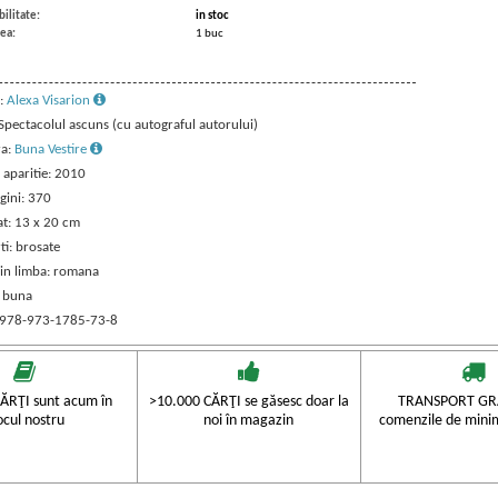
ilitate:
in stoc
ea:
1 buc
:
Alexa Visarion
 Spectacolul ascuns (cu autograful autorului)
ra:
Buna Vestire
 aparitie: 2010
gini: 370
t: 13 x 20 cm
ti: brosate
 in limba: romana
: buna
 978-973-1785-73-8
ĂRŢI sunt acum în
>10.000 CĂRŢI se găsesc doar la
TRANSPORT GRA
ocul nostru
noi în magazin
comenzile de mini