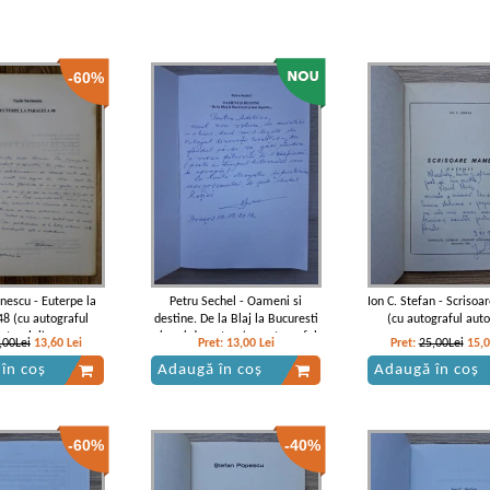
-60%
inescu - Euterpe la
Petru Sechel - Oameni si
Ion C. Stefan - Scriso
48 (cu autograful
destine. De la Blaj la Bucuresti
(cu autograful auto
utorului)
si mai departe...(cu autograful
,00Lei
13,60
Lei
Pret:
13,00
Lei
Pret:
25,00Lei
15,
autorului)
în coș
Adaugă în coș
Adaugă în coș
-60%
-40%