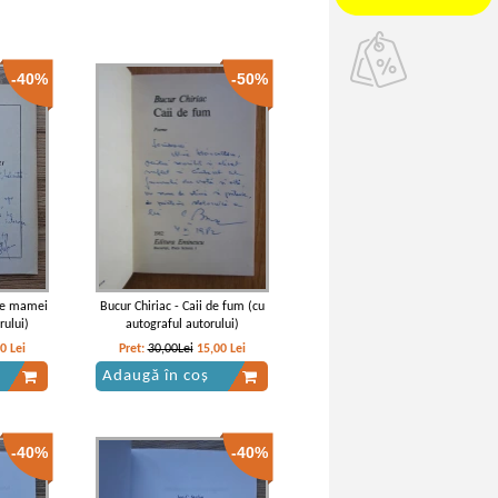
-40%
-50%
are mamei
Bucur Chiriac - Caii de fum (cu
rului)
autograful autorului)
00
Lei
Pret:
30,00Lei
15,00
Lei
Adaugă în coș
-40%
-40%