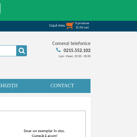
0
produse
Coşul meu
(
0,00
Lei
)
Comenzi telefonice
0215.552.102
Luni - Vineri, 10:00 - 18:00
HIZIȚII
CONTACT
Doar un exemplar în stoc.
Cumpără acum!