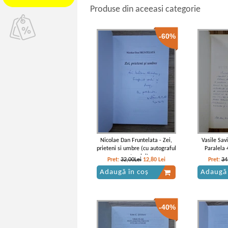
Produse din aceeasi categorie
-60%
Nicolae Dan Fruntelata - Zei,
Vasile Sav
prieteni si umbre (cu autograful
Paralela 
autorului)
a
Pret:
32,00Lei
12,80
Lei
Pret:
34
Adaugă în coș
Adaugă 
-40%