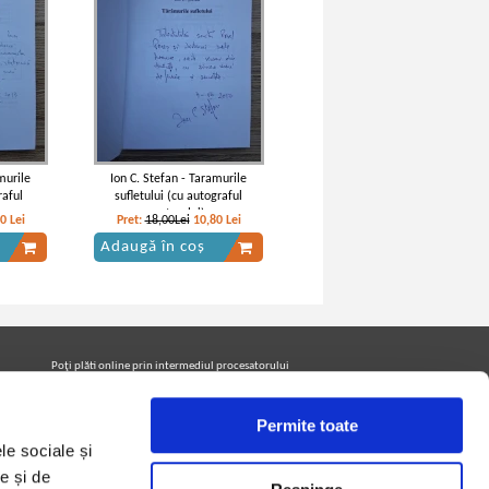
murile
Ion C. Stefan - Taramurile
raful
sufletului (cu autograful
autorului)
00
Lei
Pret:
18,00Lei
10,80
Lei
Adaugă în coș
Poţi plăti online prin intermediul procesatorului
Netopia Payments
Permite toate
le sociale și
Urmăreşte-ne pe facebook pentru a fi la curent cu
promoţiile PrintreCarti.ro
e și de