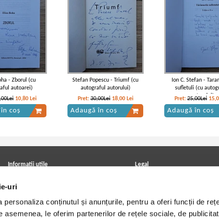
oha - Zborul (cu
Stefan Popescu - Triumf (cu
Ion C. Stefan - Tara
aful autoarei)
autograful autorului)
sufletuli (cu autog
autorului)
,00Lei
10,80
Lei
Pret:
30,00Lei
18,00
Lei
Pret:
25,00Lei
15,
în coș
Adaugă în coș
Adaugă în coș
Informatii utile
Legal
ANPC
Achizitii cărți
ie-uri
Achizitii viniluri, casete, CD/DVD
Soluționarea online a litigiilor
Contact
Politica de confidentialitate
personaliza conținutul și anunțurile, pentru a oferi funcții de rețe
Cum cumpar?
Termeni si conditii
Politica de livrare
Utilizare cookie-uri
De asemenea, le oferim partenerilor de rețele sociale, de publicitat
Retur comenzi