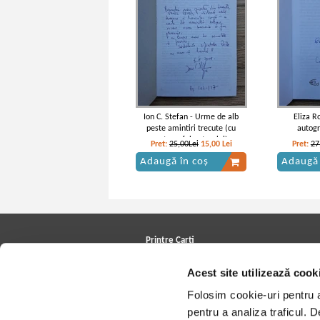
Ion C. Stefan - Urme de alb
Eliza R
peste amintiri trecute (cu
autogr
autograful autorului)
Pret:
25,00Lei
15,00
Lei
Pret:
27
Adaugă în coș
Adaugă 
Printre Carti
Carți la reducere
Acest site utilizează cook
Arhivă carți
Autori
Folosim cookie-uri pentru a 
Edituri
Colecții
pentru a analiza traficul. 
Cele mai căutate cărți