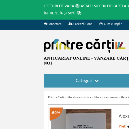
LECTURI DE VARĂ 📚 ASTĂZI 60.000 DE CĂRȚI A
ÎNTRE 15% ȘI 60%!📚
Conectare
Creează Cont
Cum cumpăr
ANTICARIAT ONLINE - VÂNZARE CĂRŢI
NOI
Categorii
Printre Carti
»
Literatura si critica
»
Literatura romana
»
Alexa 
-60%
Alex
Pret: