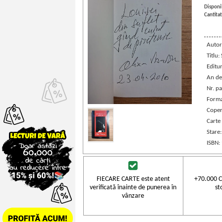
Disponib
Cantitat
Autor
Titlu:
Editu
An de
Nr. pa
Forma
Coper
Carte
Stare
ISBN:
FIECARE CARTE este atent
+70.000 C
verificată înainte de punerea în
st
vânzare