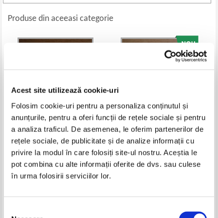
Produse din aceeasi categorie
Acest site utilizează cookie-uri
Folosim cookie-uri pentru a personaliza conținutul și
anunțurile, pentru a oferi funcții de rețele sociale și pentru
a analiza traficul. De asemenea, le oferim partenerilor de
rețele sociale, de publicitate și de analize informații cu
Cecelia Ahern - Anul in care te-
Nora Roberts - Pasiune
privire la modul în care folosiți site-ul nostru. Aceștia le
am intalnit
Pret:
21,00
Lei
Pret:
28,00
Lei
pot combina cu alte informații oferite de dvs. sau culese
Adaugă în coș
Adaugă în coș
în urma folosirii serviciilor lor.
-35%
Selecția