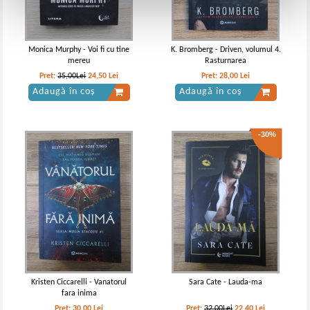
Monica Murphy - Voi fi cu tine
K. Bromberg - Driven, volumul 4.
mereu
Rasturnarea
Pret:
35,00Lei
24,50
Lei
Pret:
28,00
Lei
Adaugă în coș
Adaugă în coș
-30%
Kristen Ciccarelli - Vanatorul
Sara Cate - Lauda-ma
fara inima
Pret:
30,00
Lei
Pret:
32,00Lei
22,40
Lei