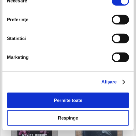
Necesare
consimțământului
Preferinţe
Statistici
Genevieve Wheeler - Adelaide
Courtney Allison Moulton -
Marketing
Angelfire
Pret:
34,00Lei
22,10
Lei
Pret:
30,00
Lei
Adaugă în coș
Adaugă în coș
Afişare
-30%
Permite toate
Respinge