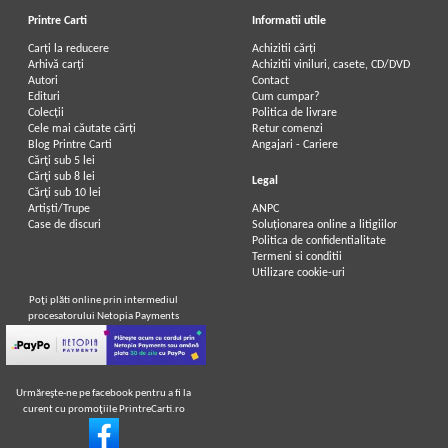
Printre Carti
Informatii utile
Carți la reducere
Achizitii cărți
Arhivă carți
Achizitii viniluri, casete, CD/DVD
Autori
Contact
Edituri
Cum cumpar?
Colecții
Politica de livrare
Cele mai căutate cărți
Retur comenzi
Blog Printre Carti
Angajari - Cariere
Cărţi sub 5 lei
Cărţi sub 8 lei
Legal
Cărţi sub 10 lei
Artiști/Trupe
ANPC
Case de discuri
Soluționarea online a litigiilor
Politica de confidentialitate
Termeni si conditii
Utilizare cookie-uri
Poţi plăti online prin intermediul
procesatorului Netopia Payments
Urmăreşte-ne pe facebook pentru a fi la
curent cu promoţiile PrintreCarti.ro