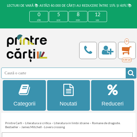
LECTURI DE VARĂ 📚 ASTĂZI 60.000 DE CĂRȚI AU REDUCERE ÎNTRE 15% ȘI 60%!📚
0
5
8
12
zile
ore
min
sec
0
0,00
Lei
Categorii
Noutati
Reduceri
Printre Carti
»
Literatura si critica
»
Literatura in limbi straine
»
Romane de dragoste.
Bestseller
»
James Mitchell - Lovers crossing