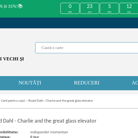
0
23
5
12
% ȘI 35%!📚
zile
ore
min
sec
 VECHI ŞI
NOUTĂȚI
REDUCERI
AC
»
Carti pentru copii
»
Roald Dahl - Charlie and the great glass elevator
d Dahl
-
Charlie and the great glass elevator