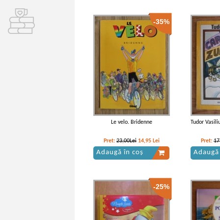
-35%
Le velo. Bridenne
Tudor Vasili
Pret:
23,00Lei
14,95
Lei
Pret:
17
Adaugă în coș
Adaugă 
-25%