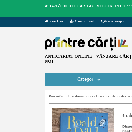
ASTĂZI 60.000 DE CĂRȚI AU REDUCERE ÎNTRE 15
Conectare
Creează Cont
Cum cumpăr
ANTICARIAT ONLINE - VÂNZARE CĂRŢI
NOI
Categorii
Printre Carti
»
Literatura si critica
»
Literatura in limbi straine
Roal