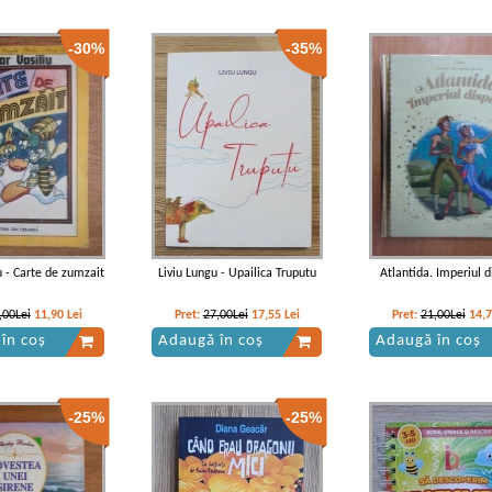
-30%
-35%
u - Carte de zumzait
Liviu Lungu - Upailica Truputu
Atlantida. Imperiul d
,00Lei
11,90
Lei
Pret:
27,00Lei
17,55
Lei
Pret:
21,00Lei
14,
în coș
Adaugă în coș
Adaugă în coș
-25%
-25%