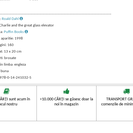
:
Roald Dahl
 Charlie and the great glass elevator
ra:
Puffin Books
 aparitie: 1998
gini: 160
t: 13 x 20 cm
ti: brosate
in limba: engleza
: buna
 978-0-14-241032-5
ĂRŢI sunt acum în
>10.000 CĂRŢI se găsesc doar la
TRANSPORT GRA
ocul nostru
noi în magazin
comenzile de mini