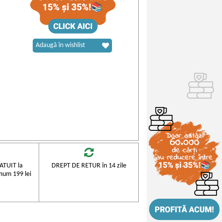
Adaugă în wishlist
TUIT la
DREPT DE RETUR în 14 zile
mum 199 lei