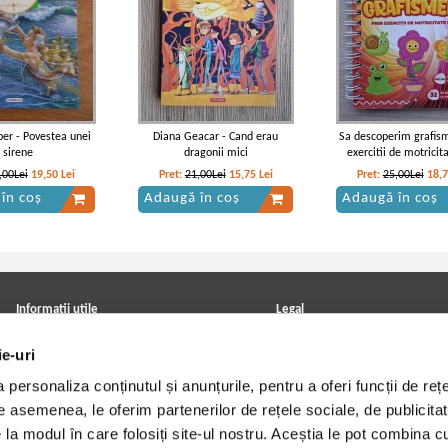
ber - Povestea unei
Diana Geacar - Cand erau
Sa descoperim grafism
sirene
dragonii mici
exercitii de motricit
,00Lei
19,50
Lei
Pret:
21,00Lei
15,75
Lei
Pret:
25,00Lei
18,
în coș
Adaugă în coș
Adaugă în coș
Informatii utile
Legal
ANPC
Achizitii cărți
ie-uri
Achizitii viniluri, casete, CD/DVD
Soluționarea online a litigiilor
Contact
Politica de confidentialitate
personaliza conținutul și anunțurile, pentru a oferi funcții de rețe
Cum cumpar?
Termeni si conditii
Politica de livrare
Utilizare cookie-uri
De asemenea, le oferim partenerilor de rețele sociale, de publicitat
Retur comenzi
e la modul în care folosiți site-ul nostru. Aceștia le pot combina c
Angajari - Cariere