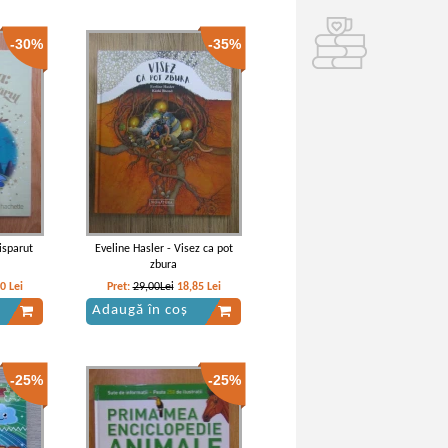
-30%
-35%
isparut
Eveline Hasler - Visez ca pot
zbura
70
Lei
Pret:
29,00Lei
18,85
Lei
Adaugă în coș
-25%
-25%