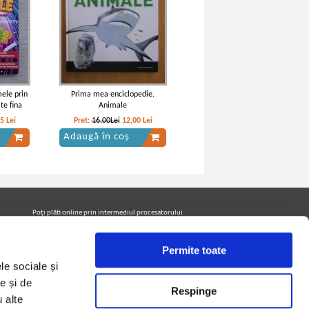
ele prin
Prima mea enciclopedie.
ate fina
Animale
75
Lei
Pret:
16,00Lei
12,00
Lei
Adaugă în coș
Poţi plăti online prin intermediul procesatorului
Netopia Payments
Permite toate
le sociale și
Urmăreşte-ne pe facebook pentru a fi la curent cu
promoţiile PrintreCarti.ro
e și de
Respinge
u alte