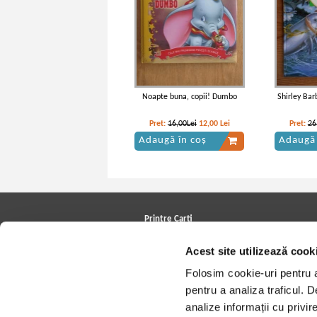
Noapte buna, copii! Dumbo
Shirley Bar
Pret:
16,00Lei
12,00
Lei
Pret:
26
Adaugă în coș
Adaugă 
Printre Carti
Carți la reducere
Acest site utilizează cook
Arhivă carți
Autori
Folosim cookie-uri pentru a 
Edituri
Colecții
pentru a analiza traficul. 
Cele mai căutate cărți
analize informații cu privir
Blog Printre Carti