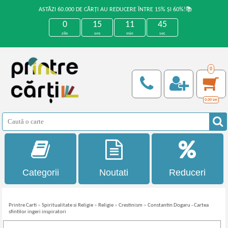
ASTĂZI 60.000 DE CĂRȚI AU REDUCERE ÎNTRE 15% ȘI 60%!📚
0
15
11
45
zile
ore
min
sec
0
0,00
Lei
Categorii
Noutati
Reduceri
Printre Carti
»
Spiritualitate si Religie
»
Religie
»
Crestinism
»
Constantin Dogaru - Cartea
sfintilor ingeri inspiratori