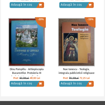
Adaugă în coș
Adaugă în coș
-20%
-15%
Dinu Pompiliu - Arhiepiscopia
Nae Ionescu - Teologia,
Bucurestilor. Protoieria III
integrala publicisticii religioase
Capitala. Monografie album
Pret:
60,00Lei
48,00
Lei
Pret:
85,00Lei
72,25
Lei
(2009)
Adaugă în coș
Adaugă în coș