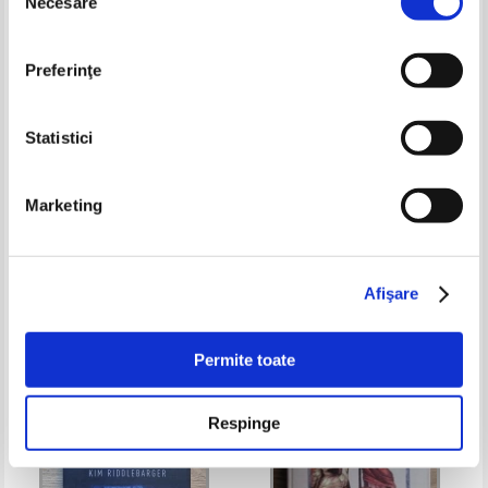
Necesare
consimțământului
Preferinţe
Statistici
Natalia Corlean - Parintele
Filocalia sfintelor nevointe ale
Marketing
Arsenie Boca, o viata inchinata
desavarsirii (volumul 3)
schimbarii vietii noastre
Pret:
40,00
Lei
Pret:
100,00Lei
85,00
Lei
Adaugă în coș
Adaugă în coș
Afişare
-60%
-20%
Permite toate
Respinge