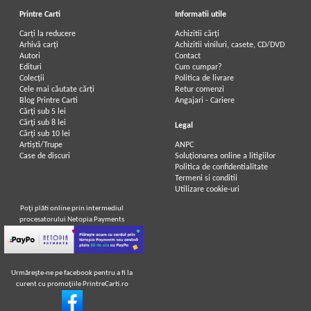
Printre Carti
Informatii utile
Carți la reducere
Achizitii cărți
Arhivă carți
Achizitii viniluri, casete, CD/DVD
Autori
Contact
Edituri
Cum cumpar?
Colecții
Politica de livrare
Cele mai căutate cărți
Retur comenzi
Blog Printre Carti
Angajari - Cariere
Cărţi sub 5 lei
Cărţi sub 8 lei
Legal
Cărţi sub 10 lei
Artiști/Trupe
ANPC
Case de discuri
Soluționarea online a litigiilor
Politica de confidentialitate
Termeni si conditii
Utilizare cookie-uri
Poţi plăti online prin intermediul
procesatorului Netopia Payments
Urmăreşte-ne pe facebook pentru a fi la
curent cu promoţiile PrintreCarti.ro