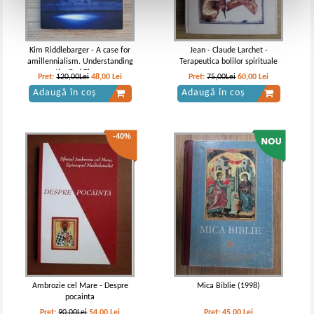
Kim Riddlebarger - A case for
Jean - Claude Larchet -
amillennialism. Understanding
Terapeutica bolilor spirituale
the End Times
Pret:
120,00Lei
48,00
Lei
Pret:
75,00Lei
60,00
Lei
Adaugă în coș
Adaugă în coș
-40%
Ambrozie cel Mare - Despre
Mica Biblie (1998)
pocainta
Pret:
90,00Lei
54,00
Lei
Pret:
45,00
Lei