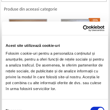
Produse din aceeasi categorie
-15%
Acest site utilizează cookie-uri
Folosim cookie-uri pentru a personaliza conținutul și
anunțurile, pentru a oferi funcții de rețele sociale și pentru
a analiza traficul. De asemenea, le oferim partenerilor de
rețele sociale, de publicitate și de analize informații cu
Teofil Paraian - Din ospatul
Nicaea and the future of
privire la modul în care folosiți site-ul nostru. Aceștia le
credintei. Raspunsuri la intrebari
christianity
ale credinciosilor
Pret:
45,00
Lei
Pret:
150,00Lei
127,50
Lei
pot combina cu alte informații oferite de dvs. sau culese
Adaugă în coș
Adaugă în coș
în urma folosirii serviciilor lor.
-15%
Selecția