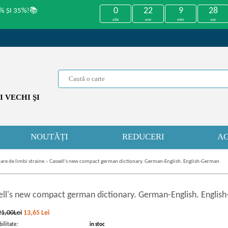
0
22
9
27
% ȘI 35%!📚
zile
ore
min
sec
 VECHI ŞI
NOUTĂȚI
REDUCERI
AC
are de limbi straine
»
Cassell's new compact german dictionary. German-English. English-German
ell's new compact german dictionary. German
-
English. Engli
21,00Lei
13,65
Lei
ilitate:
in stoc