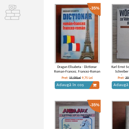
-35%
Dragan Elisabeta - Dictionar
Karl Ernst S
Roman-Francez, Francez-Roman
Schreiber
valenz 
Pret:
15,00Lei
9,75
Lei
Pret:
20
deuts
Adaugă în coș
Adaugă 
-35%