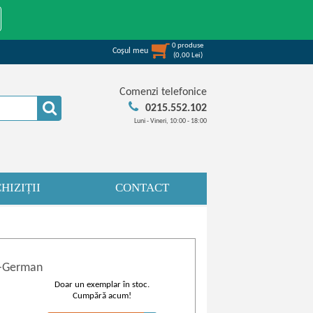
0
produse
Coşul meu
(
0,00
Lei
)
Comenzi telefonice
0215.552.102
Luni - Vineri, 10:00 - 18:00
HIZIȚII
CONTACT
sh-German
Doar un exemplar în stoc.
Cumpără acum!