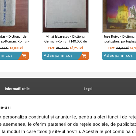
tas - Dictionar de
Mihai Isbasescu - Dictionar
Jose Ruivo - Dictiona
glez-Roman, Roman-
German-Roman (140.000 de
portughez, portughe
Englez
cuvinte)
,00Lei
13,00
Lei
Pret:
25,00Lei
16,25
Lei
Pret:
23,00Lei
14,
în coș
Adaugă în coș
Adaugă în coș
Informatii utile
Legal
ANPC
Achizitii cărți
Achizitii viniluri, casete, CD/DVD
Soluționarea online a litigiilor
ie-uri
Contact
Politica de confidentialitate
Cum cumpar?
Termeni si conditii
personaliza conținutul și anunțurile, pentru a oferi funcții de rețe
Politica de livrare
Utilizare cookie-uri
Retur comenzi
De asemenea, le oferim partenerilor de rețele sociale, de publicitat
Angajari - Cariere
e la modul în care folosiți site-ul nostru. Aceștia le pot combina c