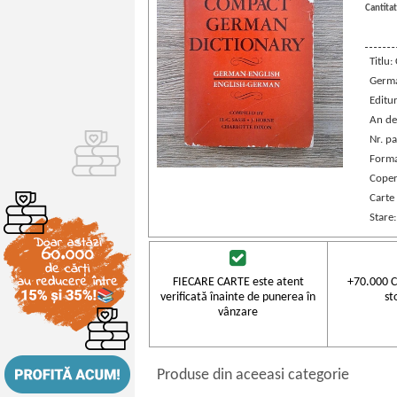
Cantitat
Titlu
Germ
Editu
An de
Nr. pa
Forma
Coper
Carte 
Stare
FIECARE CARTE este atent
+70.000 C
verificată înainte de punerea în
st
vânzare
Produse din aceeasi categorie