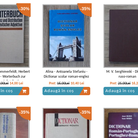
-30%
-35%
ommerfeldt, Herbert
Alina - Antoanela Stefaniu -
M. V. Serghievski - D
 - Worterbuch zur
Dictionar scolar roman-englez
ruso-roman
und distribution
,00Lei
14,00
Lei
Pret:
16,00Lei
10,40
Lei
Pret:
25,00Lei
16,
cher adjektive
în coș
Adaugă în coș
Adaugă în coș
-35%
-35%