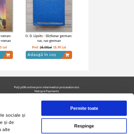
r roman-
O. D. Lipsits - Dictionar german-
z-roman
rus, rus-german
95
Lei
Pret:
26,00Lei
16,90
Lei
Adaugă în coș
Poţi plăti online prin intermediul procesatorului
Netopia Payments
Permite toate
Urmăreşte-ne pe facebook pentru a fi la curent cu
le sociale și
promoţiile PrintreCarti.ro
e și de
Respinge
u alte