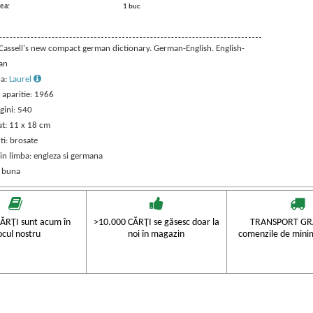
ea:
1 buc
: Cassell's new compact german dictionary. German-English. English-
an
ra:
Laurel
 aparitie: 1966
gini: 540
t: 11 x 18 cm
ti: brosate
in limba: engleza si germana
: buna
ĂRŢI sunt acum în
>10.000 CĂRŢI se găsesc doar la
TRANSPORT GRA
ocul nostru
noi în magazin
comenzile de mini