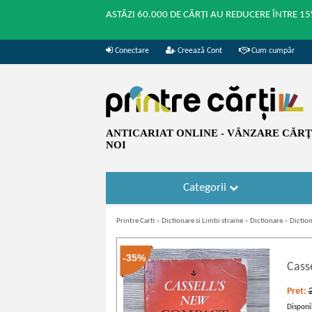
ASTĂZI 60.000 DE CĂRȚI AU REDUCERE ÎNTRE 15
Conectare
Creează Cont
Cum cumpăr
ANTICARIAT ONLINE - VÂNZARE CĂRŢI
NOI
Categorii
Printre Carti
»
Dictionare si Limbi straine
»
Dictionare
»
Diction
-35%
Cass
Pret:
Disponib