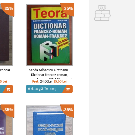
-35%
-35%
ictionar
Sanda Mihaescu Cirsteanu -
Dictionar francez-roman,
roman-francez (35.000 cuvinte)
25
Lei
Pret:
24,00Lei
15,60
Lei
Adaugă în coș
-35%
-35%