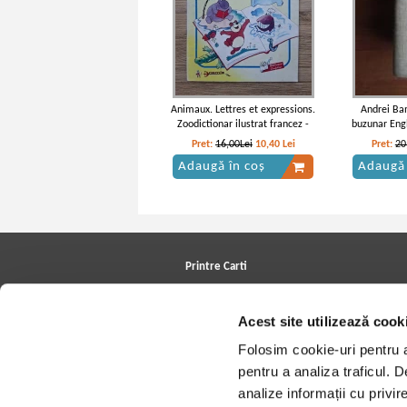
Animaux. Lettres et expressions.
Andrei Ban
Zoodictionar ilustrat francez -
buzunar En
roman
Pret:
16,00Lei
10,40
Lei
Pret:
20
Adaugă în coș
Adaugă 
Printre Carti
Carți la reducere
Arhivă carți
Acest site utilizează cook
Autori
Edituri
Folosim cookie-uri pentru a 
Colecții
Cele mai căutate cărți
pentru a analiza traficul. 
Blog Printre Carti
analize informații cu privir
Cărţi sub 5 lei