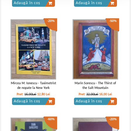
Adaugă în coș
Adaugă în coș
-20%
-50%
Mircea M. Ionescu - Taximetrist
Marin Sorescu - The Thirst of
de nopate la New York
the Salt Mountain
Pret:
16,00Lei
12,80
Lei
Pret:
32,00Lei
16,00
Lei
Adaugă în coș
Adaugă în coș
-60%
-20%