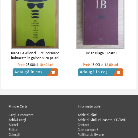
Ioana Gavrilovici - Trei persoane
Lucian Blaga - Teatru
imbracate in galben si cu palarii
negre
Pret:
26,00Lei
10,40
Lei
Pret:
15,00Lei
12,00
Lei
Adaugă în coș
Adaugă în coș
Printre Carti
Informatii utile
Carți la reducere
Achizitii cărți
Arhivă carți
Achizitii viniluri, casete, CD/DVD
Autori
Contact
Edituri
Cum cumpar?
Colecții
Politica de livrare