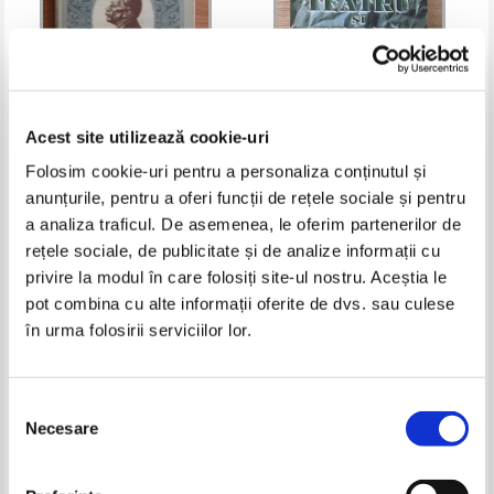
Acest site utilizează cookie-uri
Folosim cookie-uri pentru a personaliza conținutul și
Ion Luca Caragiale - Oeuvres
Ion Luca Caragiale - Teatru si
anunțurile, pentru a oferi funcții de rețele sociale și pentru
choisies. Theatre
proza
a analiza traficul. De asemenea, le oferim partenerilor de
Pret:
39,00Lei
15,60
Lei
Pret:
29,00Lei
11,60
Lei
rețele sociale, de publicitate și de analize informații cu
Adaugă în coș
Adaugă în coș
privire la modul în care folosiți site-ul nostru. Aceștia le
pot combina cu alte informații oferite de dvs. sau culese
-20%
în urma folosirii serviciilor lor.
Selecția
Necesare
consimțământului