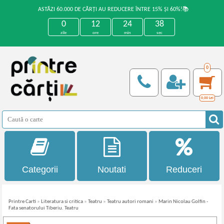
ASTĂZI 60.000 DE CĂRȚI AU REDUCERE ÎNTRE 15% ȘI 60%!📚
0
12
24
37
zile
ore
min
sec
0
0,00
Lei
Categorii
Noutati
Reduceri
Printre Carti
»
Literatura si critica
»
Teatru
»
Teatru autori romani
»
Marin Nicolau Golfin -
Fata senatorului Tiberiu. Teatru