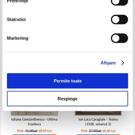
Preferinţe
Marin Sorescu - Teatru
Magdalena Savescu -
Statistici
Coordonatele estetice ale
limbajului scenic
Pret:
14,00
Lei
Pret:
14,00Lei
11,20
Lei
Adaugă în coș
Adaugă în coș
Marketing
-60%
-40%
Afişare
Permite toate
Respinge
Iuliana Constantinescu - Ultima
Ion Luca Caragiale - Teatru
frontiera
(1928, volumul 2)
Pret:
45,00Lei
18,00
Lei
Pret:
27,00Lei
16,20
Lei