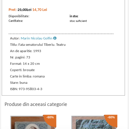
Pret:
21,00Lei
14,70
Lei
Disponibilitate:
in stoc
Cantitatea:
stoc suficient
Autor:
Marin Nicolau Golfin
Titlu: Fata senatorului Tiberiu. Teatru
An de aparitie: 1993
Nr. pagini: 73
Format: 14 x 20 cm
Coperti: brosate
Carte in limba: romana
Stare: buna
ISBN: 973-95803-4-3
Produse din aceeasi categorie
-60%
-60%