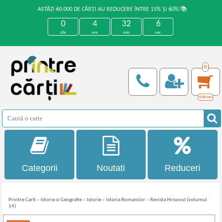
ASTĂZI 60.000 DE CĂRȚI AU REDUCERE ÎNTRE 15% ȘI 60%!📚
0
4
32
6
zile
ore
min
sec
0
0,00
Lei
Categorii
Noutati
Reduceri
Printre Carti
»
Istorie si Geografie
»
Istorie
»
Istoria Romanilor
»
Revista Hrisovul (volumul
14)