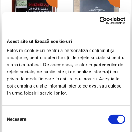
Acest site utilizează cookie-uri
Folosim cookie-uri pentru a personaliza conținutul și
anunțurile, pentru a oferi funcții de rețele sociale și pentru
Angela Bacescu - Romania `89
Corneliu Visoianu - Strategikon.
a analiza traficul. De asemenea, le oferim partenerilor de
din nou in calea navalirilor
The year of 2017. Challenging
barbare
choices
rețele sociale, de publicitate și de analize informații cu
Pret:
10,00Lei
6,00
Lei
Pret:
26,00Lei
10,40
Lei
Adaugă în coș
Adaugă în coș
privire la modul în care folosiți site-ul nostru. Aceștia le
pot combina cu alte informații oferite de dvs. sau culese
în urma folosirii serviciilor lor.
-50%
-60%
Selecția
Necesare
consimțământului