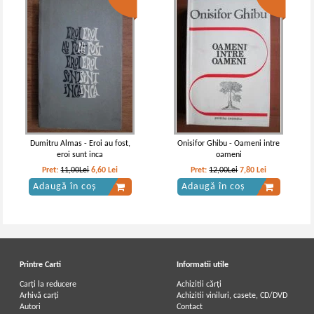
Dumitru Almas - Eroi au fost,
Onisifor Ghibu - Oameni intre
eroi sunt inca
oameni
Pret:
11,00Lei
6,60
Lei
Pret:
12,00Lei
7,80
Lei
Adaugă în coș
Adaugă în coș
Printre Carti
Informatii utile
Carți la reducere
Achizitii cărți
Arhivă carți
Achizitii viniluri, casete, CD/DVD
Autori
Contact