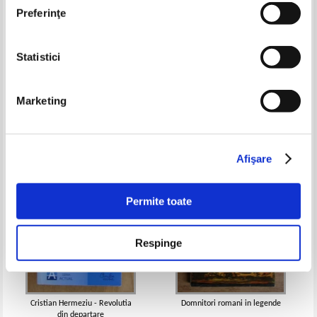
Preferinţe
Statistici
Eugen Palade - Istoria romanilor
Stefan Frumusanu - Cine mi-a
pentru examenul de capacitate
ucis fiul?
2003
Pret:
17,00Lei
8,50
Lei
Pret:
16,00Lei
6,40
Lei
Marketing
Adaugă în coș
Adaugă în coș
-60%
-40%
Afişare
Permite toate
Respinge
Cristian Hermeziu - Revolutia
Domnitori romani in legende
din departare