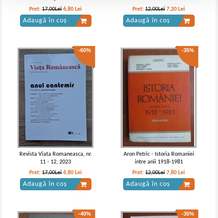
Pret:
17,00Lei
6,80
Lei
Pret:
12,00Lei
7,20
Lei
Adaugă în coș
Adaugă în coș
-60%
-35%
Revista Viata Romaneasca, nr.
Aron Petric - Istoria Romaniei
11 - 12, 2023
intre anii 1918-1981
Pret:
17,00Lei
6,80
Lei
Pret:
12,00Lei
7,80
Lei
Adaugă în coș
Adaugă în coș
-40%
-35%