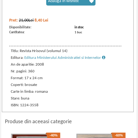
Adaugă în wishlist
Pret:
21,00Lei
8,40
Lei
Disponibilitate:
in stoc
Cantitatea:
1 buc
Titlu: Revista Hrisovul (volumul 14)
Editura:
Editura Ministerului Administratiei si Internelor
An de aparitie: 2008
Nr. pagini: 360
Format: 17 x 24 cm
Coperti: brosate
Carte in limba: romana
Stare: buna
ISBN: 1224-3558
Produse din aceeasi categorie
-40%
-60%