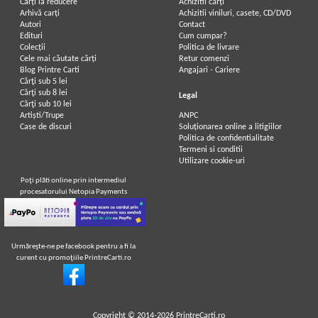
Carți la reducere
Achizitii cărți
Arhivă carți
Achizitii viniluri, casete, CD/DVD
Autori
Contact
Edituri
Cum cumpar?
Colecții
Politica de livrare
Cele mai căutate cărți
Retur comenzi
Blog Printre Carti
Angajari - Cariere
Cărţi sub 5 lei
Cărţi sub 8 lei
Legal
Cărţi sub 10 lei
Artiști/Trupe
ANPC
Case de discuri
Soluționarea online a litigiilor
Politica de confidentialitate
Termeni si conditii
Utilizare cookie-uri
Poţi plăti online prin intermediul
procesatorului Netopia Payments
Urmăreşte-ne pe facebook pentru a fi la
curent cu promoţiile PrintreCarti.ro
Copyright © 2014-2026
PrintreCarti.ro