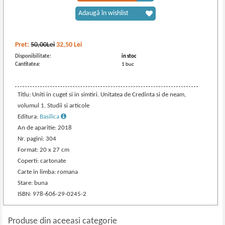
Adaugă în wishlist
Pret:
50,00Lei
32,50
Lei
Disponibilitate:
in stoc
Cantitatea:
1 buc
Titlu: Uniti in cuget si in simtiri. Unitatea de Credinta si de neam,
volumul 1. Studii si articole
Editura:
Basilica
An de aparitie: 2018
Nr. pagini: 304
Format: 20 x 27 cm
Coperti: cartonate
Carte in limba: romana
Stare: buna
ISBN: 978-606-29-0245-2
Produse din aceeasi categorie