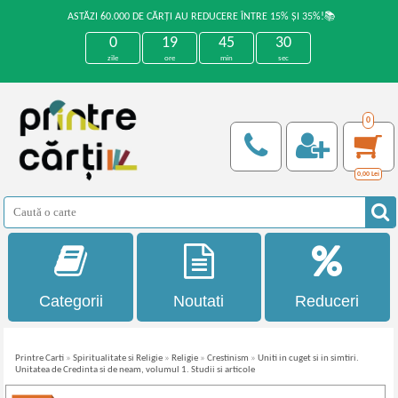
ASTĂZI 60.000 DE CĂRȚI AU REDUCERE ÎNTRE 15% ȘI 35%!📚
0
19
45
30
zile
ore
min
sec
0
0,00
Lei
Categorii
Noutati
Reduceri
Printre Carti
»
Spiritualitate si Religie
»
Religie
»
Crestinism
»
Uniti in cuget si in simtiri.
Unitatea de Credinta si de neam, volumul 1. Studii si articole