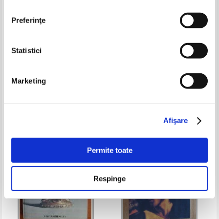
Preferinţe
Statistici
Vladimir Lossky - Vederea lui
Mihail - Nicolae Stanca - Mihail
Dumnezeu
Eminescu si adevarul Sfintei
Marketing
Scripturi (volumul 1)
Pret:
55,00Lei
41,25
Lei
Pret:
34,00
Lei
Adaugă în coș
Adaugă în coș
Afişare
-30%
-35%
Permite toate
Respinge