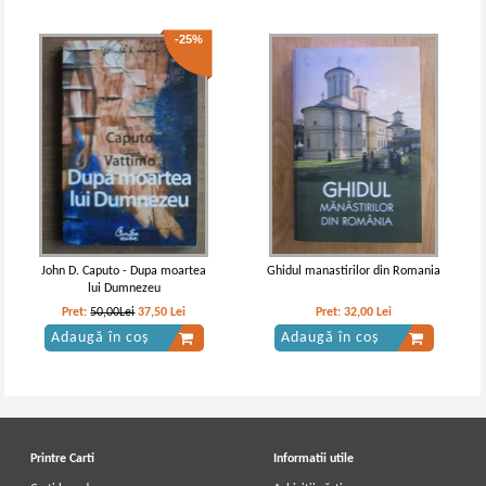
-25%
John D. Caputo - Dupa moartea
Ghidul manastirilor din Romania
lui Dumnezeu
Pret:
50,00Lei
37,50
Lei
Pret:
32,00
Lei
Adaugă în coș
Adaugă în coș
Printre Carti
Informatii utile