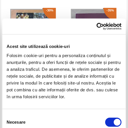
-30%
-35%
Acest site utilizează cookie-uri
Folosim cookie-uri pentru a personaliza conținutul și
anunțurile, pentru a oferi funcții de rețele sociale și pentru
a analiza traficul. De asemenea, le oferim partenerilor de
O ctitorie cat o catedrala. File
Biblia sau Sfanta Scriptura a
rețele sociale, de publicitate și de analize informații cu
de istorie la constructia noii
Vechiului si Noului Testament
biserici din Manastirea Lainici
(The Bible League)
privire la modul în care folosiți site-ul nostru. Aceștia le
Pret:
36,00Lei
25,20
Lei
Pret:
60,00Lei
39,00
Lei
1990 - 2011
Adaugă în coș
Adaugă în coș
pot combina cu alte informații oferite de dvs. sau culese
în urma folosirii serviciilor lor.
-25%
Selecția
Necesare
consimțământului