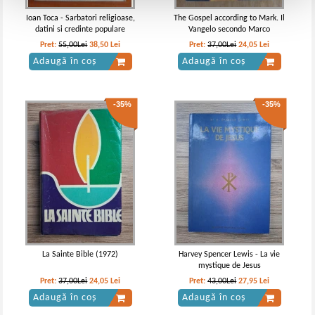
Ioan Toca - Sarbatori religioase,
The Gospel according to Mark. Il
datini si credinte populare
Vangelo secondo Marco
Pret:
55,00Lei
38,50
Lei
Pret:
37,00Lei
24,05
Lei
Adaugă în coș
Adaugă în coș
-35%
-35%
La Sainte Bible (1972)
Harvey Spencer Lewis - La vie
mystique de Jesus
Pret:
37,00Lei
24,05
Lei
Pret:
43,00Lei
27,95
Lei
Adaugă în coș
Adaugă în coș