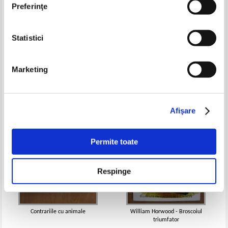
Preferinţe
Statistici
Bebe Tigre et Papa Jo
Winnie the Pooh and too much
honey
Pret:
21,00Lei
13,65
Lei
Pret:
18,00Lei
13,50
Lei
Marketing
Adaugă în coș
Adaugă în coș
-25%
-25%
Afişare
Permite toate
Respinge
Contrariile cu animale
William Horwood - Broscoiul
triumfator