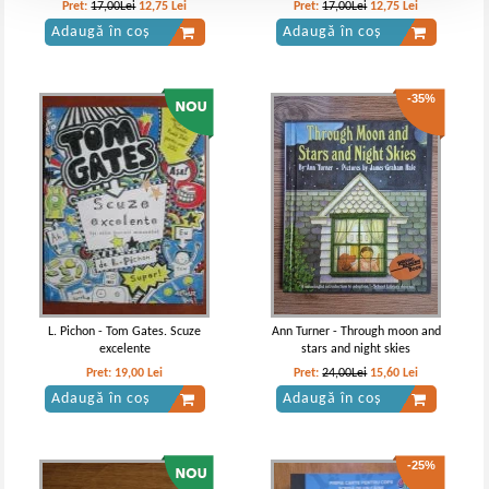
Pret:
17,00Lei
12,75
Lei
Pret:
17,00Lei
12,75
Lei
Adaugă în coș
Adaugă în coș
-35%
L. Pichon - Tom Gates. Scuze
Ann Turner - Through moon and
excelente
stars and night skies
Pret:
19,00
Lei
Pret:
24,00Lei
15,60
Lei
Adaugă în coș
Adaugă în coș
-25%