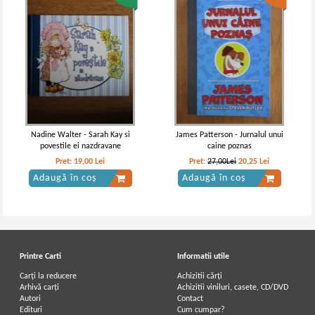
Nadine Walter - Sarah Kay si
James Patterson - Jurnalul unui
povestile ei nazdravane
caine poznas
Pret:
19,00
Lei
Pret:
27,00Lei
20,25
Lei
Adaugă în coș
Adaugă în coș
Printre Carti
Informatii utile
Carți la reducere
Achizitii cărți
Arhivă carți
Achizitii viniluri, casete, CD/DVD
Autori
Contact
Edituri
Cum cumpar?