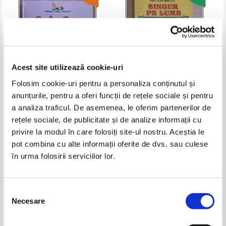
Acest site utilizează cookie-uri
Folosim cookie-uri pentru a personaliza conținutul și
anunțurile, pentru a oferi funcții de rețele sociale și pentru
Scufita Rosie
Hector Malot - Singur pe lume
a analiza traficul. De asemenea, le oferim partenerilor de
Pret:
27,00Lei
17,55
Lei
Pret:
15,00
Lei
rețele sociale, de publicitate și de analize informații cu
Adaugă în coș
Adaugă în coș
privire la modul în care folosiți site-ul nostru. Aceștia le
pot combina cu alte informații oferite de dvs. sau culese
în urma folosirii serviciilor lor.
-35%
-25%
Selecția
Necesare
consimțământului