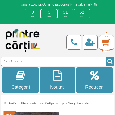
ASTĂZI 60.000 DE CĂRȚI AU REDUCERE ÎNTRE 15% ȘI 35%!📚
0
5
51
52
zile
ore
min
sec
0
0,00
Lei
Categorii
Noutati
Reduceri
Printre Carti
»
Literatura si critica
»
Carti pentru copii
»
Sleepy time stories