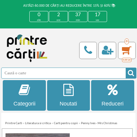
ASTĂZI 60.000 DE CĂRȚI AU REDUCERE ÎNTRE 15% ȘI 60%!📚
0
2
37
16
zile
ore
min
sec
0
0,00
Lei
Categorii
Noutati
Reduceri
Printre Carti
»
Literatura si critica
»
Carti pentru copii
»
Penny Ives - Mrs Christmas