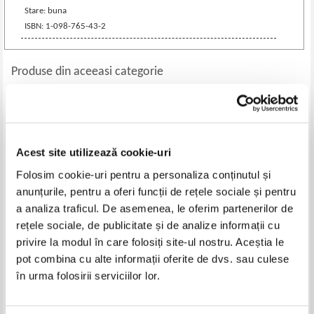
Stare: buna
ISBN: 1-098-765-43-2
Produse din aceeasi categorie
Acest site utilizează cookie-uri
Folosim cookie-uri pentru a personaliza conținutul și
anunțurile, pentru a oferi funcții de rețele sociale și pentru
a analiza traficul. De asemenea, le oferim partenerilor de
rețele sociale, de publicitate și de analize informații cu
privire la modul în care folosiți site-ul nostru. Aceștia le
Jill Tomlinson - Gaina care nu
Cunoaste - l pe... Alexandru Ioan
pot combina cu alte informații oferite de dvs. sau culese
voia sa renunte
Cuza
în urma folosirii serviciilor lor.
Pret:
17,00
Lei
Pret:
16,00
Lei
Adaugă în coș
Adaugă în coș