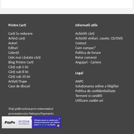
Printre Carti
Informatii utile
Carți la reducere
Achizitii cărți
Arhivă carți
Achizitii viniluri, casete, CD/DVD
Autori
Contact
Edituri
Cum cumpar?
Colecții
Politica de livrare
Cele mai căutate cărți
Retur comenzi
Blog Printre Carti
Angajari - Cariere
Cărţi sub 5 lei
Cărţi sub 8 lei
Legal
Cărţi sub 10 lei
Artiști/Trupe
ANPC
Case de discuri
Soluționarea online a litigiilor
Politica de confidentialitate
Termeni si conditii
Utilizare cookie-uri
Poţi plăti online prin intermediul
procesatorului Netopia Payments