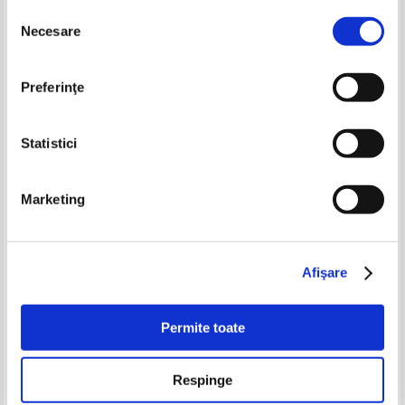
Selecția
Necesare
-40%
consimțământului
Preferinţe
Statistici
Marketing
Eufrosina Vranceanu - Similda si
Rick Riordan - The Heroes of
lupta cu piticii Nani
Olympus, volumul 2. The Son of
Neptune
Pret:
14,00
Lei
Pret:
29,00Lei
17,40
Lei
Afişare
Adaugă în coș
Adaugă în coș
Permite toate
-20%
-20%
Respinge