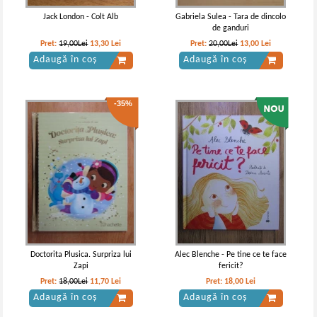
Jack London - Colt Alb
Gabriela Sulea - Tara de dincolo
de ganduri
Pret:
19,00Lei
13,30
Lei
Pret:
20,00Lei
13,00
Lei
Adaugă în coș
Adaugă în coș
-35%
Doctorita Plusica. Surpriza lui
Alec Blenche - Pe tine ce te face
Zapi
fericit?
Pret:
18,00Lei
11,70
Lei
Pret:
18,00
Lei
Adaugă în coș
Adaugă în coș