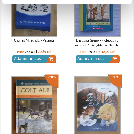
Charles M. Schulz - Peanuts
Kristiana Gregory - Cleopatra,
volumul 7. Daughter of the Nile
Pret:
26,00Lei
20,80
Lei
Pret:
15,00Lei
12,00
Lei
Adaugă în coș
Adaugă în coș
-30%
-35%