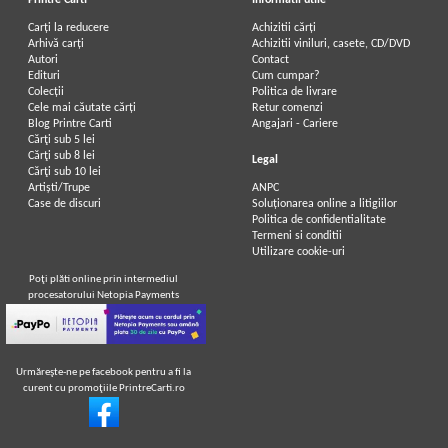
Printre Carti
Informatii utile
Carți la reducere
Achizitii cărți
Arhivă carți
Achizitii viniluri, casete, CD/DVD
Autori
Contact
Edituri
Cum cumpar?
Colecții
Politica de livrare
Cele mai căutate cărți
Retur comenzi
Blog Printre Carti
Angajari - Cariere
Cărţi sub 5 lei
Cărţi sub 8 lei
Legal
Cărţi sub 10 lei
Artiști/Trupe
ANPC
Case de discuri
Soluționarea online a litigiilor
Politica de confidentialitate
Termeni si conditii
Utilizare cookie-uri
Poţi plăti online prin intermediul
procesatorului Netopia Payments
Urmăreşte-ne pe facebook pentru a fi la
curent cu promoţiile PrintreCarti.ro