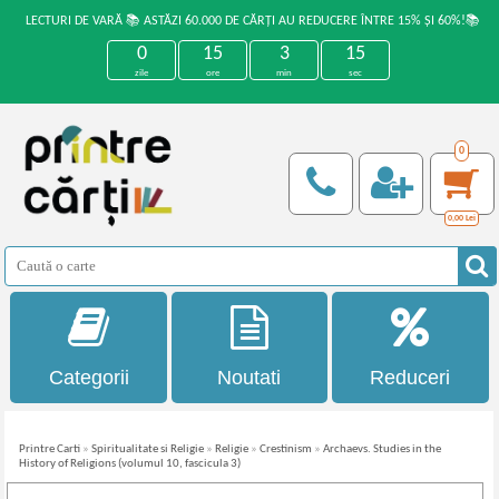
LECTURI DE VARĂ 📚 ASTĂZI 60.000 DE CĂRȚI AU REDUCERE ÎNTRE 15% ȘI 60%!📚
0
15
3
14
zile
ore
min
sec
0
0,00
Lei
Categorii
Noutati
Reduceri
Printre Carti
»
Spiritualitate si Religie
»
Religie
»
Crestinism
»
Archaevs. Studies in the
History of Religions (volumul 10, fascicula 3)