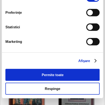
Preferinţe
Statistici
Nicodim Mandita - Mica
Vietile sfintilor pe luna aprilie
Marketing
pravilioara. Privegheati si va
rugati neincetat, ca sa nu intrati
Pret:
50,00Lei
35,00
Lei
Pret:
50,00
Lei
in ispita
Adaugă în coș
Adaugă în coș
Afişare
-35%
Permite toate
Respinge