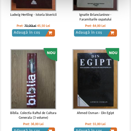
Ludwig Hertling - Istoria bisericii
Ignatie Briancianinov -
Faramiturile ospatului
Pret:
70,00Lei
45,50
Lei
Pret:
64,00
Lei
Adaugă în coș
Adaugă în coș
Biblia. Colectia Raftul de Cultura
Ahmed Osman - Din Egipt
Generala (3 volume)
Pret:
36,00
Lei
Pret:
55,00
Lei
Adaugă în coș
Adaugă în coș