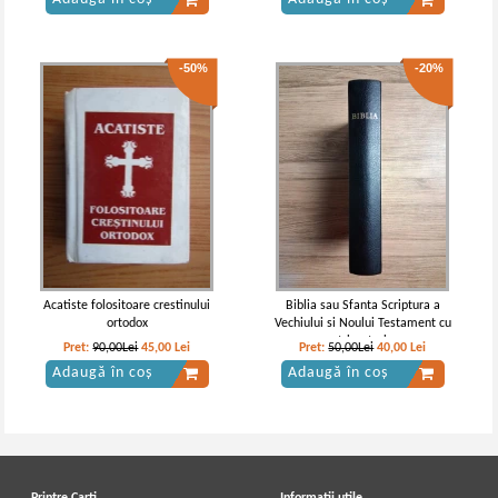
-50%
-20%
Acatiste folositoare crestinului
Biblia sau Sfanta Scriptura a
ortodox
Vechiului si Noului Testament cu
trimeteri
Pret:
90,00Lei
45,00
Lei
Pret:
50,00Lei
40,00
Lei
Adaugă în coș
Adaugă în coș