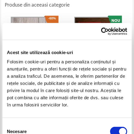
Produse din aceeasi categorie
-60%
Acest site utilizează cookie-uri
Folosim cookie-uri pentru a personaliza conținutul și
anunțurile, pentru a oferi funcții de rețele sociale și pentru
a analiza traficul. De asemenea, le oferim partenerilor de
Scenariul operei foto - drama
Anne de Vries - Biblia povestita
rețele sociale, de publicitate și de analize informații cu
creatiunei. Istoria a 49000 de
copiilor
privire la modul în care folosiți site-ul nostru. Aceștia le
ani in chipuri (editie facsimil,
Pret:
100,00Lei
40,00
Lei
Pret:
45,00
Lei
1924)
pot combina cu alte informații oferite de dvs. sau culese
Adaugă în coș
Adaugă în coș
în urma folosirii serviciilor lor.
-30%
Selecția
Necesare
consimțământului