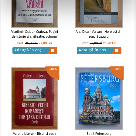
Vladimir Osiac - Craiova. Pagini
Ana Dicu - Vulcanii Noroiosi din
de istorie si civilizatie, volumul
zona Buzaului
2. 150 de ani de la revolutia
Pret:
45,00Lei
27,00
Lei
Pret:
37,00Lei
25,90
Lei
romana din 1848
Adaugă în coș
Adaugă în coș
-30%
-30%
Valeriu Literar - Biserici vechi
Saint Petersburg