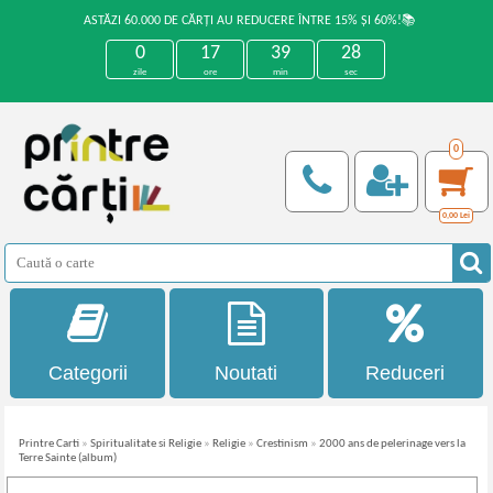
ASTĂZI 60.000 DE CĂRȚI AU REDUCERE ÎNTRE 15% ȘI 60%!📚
0
17
39
28
zile
ore
min
sec
0
0,00
Lei
Categorii
Noutati
Reduceri
Printre Carti
»
Spiritualitate si Religie
»
Religie
»
Crestinism
»
2000 ans de pelerinage vers la
Terre Sainte (album)