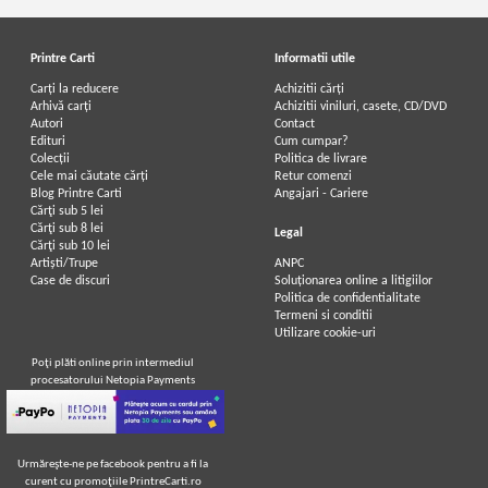
Printre Carti
Informatii utile
Carți la reducere
Achizitii cărți
Arhivă carți
Achizitii viniluri, casete, CD/DVD
Autori
Contact
Edituri
Cum cumpar?
Colecții
Politica de livrare
Cele mai căutate cărți
Retur comenzi
Blog Printre Carti
Angajari - Cariere
Cărţi sub 5 lei
Cărţi sub 8 lei
Legal
Cărţi sub 10 lei
Artiști/Trupe
ANPC
Case de discuri
Soluționarea online a litigiilor
Politica de confidentialitate
Termeni si conditii
Utilizare cookie-uri
Poţi plăti online prin intermediul
procesatorului Netopia Payments
Urmăreşte-ne pe facebook pentru a fi la
curent cu promoţiile PrintreCarti.ro