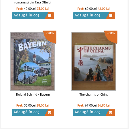
romanesti din Tara Oltului
Pret:
40,00Lei
28,00
Lei
Pret:
60,00Lei
42,00
Lei
Adaugă în coș
Adaugă în coș
-20%
-60%
Roland Schmid - Bayern
The charms of China
Pret:
35,00Lei
28,00
Lei
Pret:
67,00Lei
26,80
Lei
Adaugă în coș
Adaugă în coș