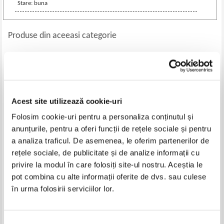
Stare: buna
Produse din aceeasi categorie
-35%
-60%
Acest site utilizează cookie-uri
Folosim cookie-uri pentru a personaliza conținutul și
anunțurile, pentru a oferi funcții de rețele sociale și pentru
a analiza traficul. De asemenea, le oferim partenerilor de
rețele sociale, de publicitate și de analize informații cu
privire la modul în care folosiți site-ul nostru. Aceștia le
Monografie statistica a
Bucuresti. Materiale de istorie si
academiei de studii economice
muzeografie (volumul 9, 1972)
pot combina cu alte informații oferite de dvs. sau culese
din Bucuresti (volumul 1)
Pret:
50,00Lei
32,50
Lei
Pret:
80,00Lei
32,00
Lei
în urma folosirii serviciilor lor.
Adaugă în coș
Adaugă în coș
Selecția