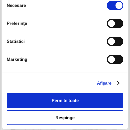
-30%
-20%
Necesare
consimțământului
Preferinţe
Statistici
Marketing
Marcelijus Martinaitis - Lietuva
Constantin Enache - Municipiul
Giurgiu. Compendiu monografic
Pret:
40,00Lei
28,00
Lei
Pret:
33,00Lei
26,40
Lei
Adaugă în coș
Adaugă în coș
Afişare
-40%
-30%
Permite toate
Respinge