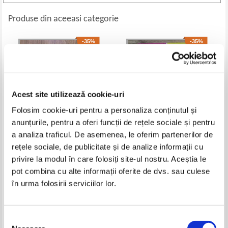
Produse din aceeasi categorie
-35%
-35%
Acest site utilizează cookie-uri
Folosim cookie-uri pentru a personaliza conținutul și
anunțurile, pentru a oferi funcții de rețele sociale și pentru
a analiza traficul. De asemenea, le oferim partenerilor de
rețele sociale, de publicitate și de analize informații cu
Ed McDonald - Blackwing
Holly Bourne - The yearbook
privire la modul în care folosiți site-ul nostru. Aceștia le
Pret:
36,00Lei
23,40
Lei
Pret:
39,00Lei
25,35
Lei
pot combina cu alte informații oferite de dvs. sau culese
Adaugă în coș
Adaugă în coș
în urma folosirii serviciilor lor.
-30%
-25%
Selecția