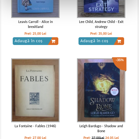
Leavis Carroll - Alice in
Lee Child, Andrew Child - Exit
brexitland
strategy
Pret:
25,00
Lei
Pret:
35,00
Lei
Adaugă în coș
Adaugă în coș
-35%
La Fontaine - Fables (1946)
Leigh Bardugo - Shadow and
Bone
Pret:
27,00
Lei
Pret:
37,00Lei
24,05
Lei