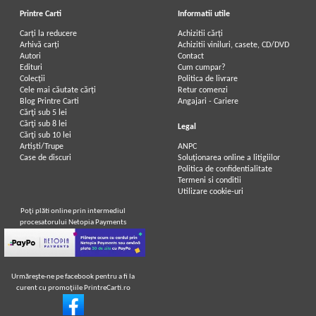
Printre Carti
Informatii utile
Carți la reducere
Achizitii cărți
Arhivă carți
Achizitii viniluri, casete, CD/DVD
Autori
Contact
Edituri
Cum cumpar?
Colecții
Politica de livrare
Cele mai căutate cărți
Retur comenzi
Blog Printre Carti
Angajari - Cariere
Cărţi sub 5 lei
Cărţi sub 8 lei
Legal
Cărţi sub 10 lei
Artiști/Trupe
ANPC
Case de discuri
Soluționarea online a litigiilor
Politica de confidentialitate
Termeni si conditii
Utilizare cookie-uri
Poţi plăti online prin intermediul
procesatorului Netopia Payments
Urmăreşte-ne pe facebook pentru a fi la
curent cu promoţiile PrintreCarti.ro