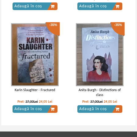
Adaugă în coș
Adaugă în coș
-35%
-35%
Karin Slaughter - Fractured
Anita Burgh - Distinctions of
class
Pret:
37,00Lei
24,05
Lei
Pret:
37,00Lei
24,05
Lei
Adaugă în coș
Adaugă în coș