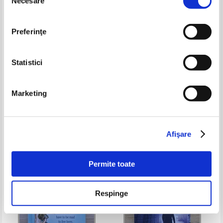
Necesare
consimțământului
Preferinţe
Statistici
David Lodge - Small world
Baoshu - The redemption of
Marketing
time
Pret:
35,00Lei
24,50
Lei
Pret:
32,00Lei
24,00
Lei
Adaugă în coș
Adaugă în coș
Afişare
Permite toate
Respinge