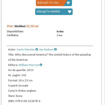
Adaugă în coș
Adaugă în wishlist
Pret:
50,00Lei
32,50
Lei
Disponibilitate:
in stoc
Cantitatea:
1 buc
Autor:
Gavin Menzies
,
Ian Hudson
Titlu: Who discovered America? The untold history of the peopling
of the Americas
Editura:
William Morrow
An de aparitie: 2013
Nr. pagini: 310
Format: 16 x 23 cm
Coperti: brosate
Carte in limba: engleza
Stare: buna
ISBN: 978-0-06-223678-4