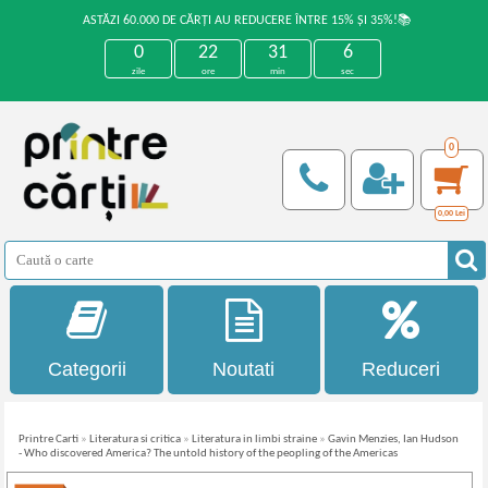
ASTĂZI 60.000 DE CĂRȚI AU REDUCERE ÎNTRE 15% ȘI 35%!📚
0
22
31
5
zile
ore
min
sec
0
0,00
Lei
Categorii
Noutati
Reduceri
Printre Carti
»
Literatura si critica
»
Literatura in limbi straine
»
Gavin Menzies, Ian Hudson
- Who discovered America? The untold history of the peopling of the Americas