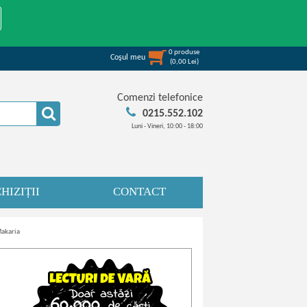
0
produse
Coşul meu
(
0,00
Lei
)
Comenzi telefonice
0215.552.102
Luni - Vineri, 10:00 - 18:00
HIZIȚII
CONTACT
Makaria