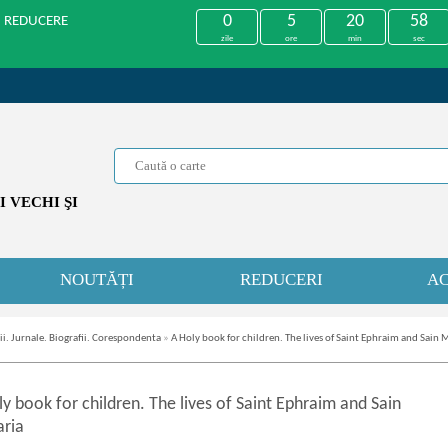
0
5
20
58
U REDUCERE
zile
ore
min
sec
 VECHI ŞI
NOUTĂȚI
REDUCERI
AC
. Jurnale. Biografii. Corespondenta
»
A Holy book for children. The lives of Saint Ephraim and Sain 
y book for children. The lives of Saint Ephraim and Sain
ria