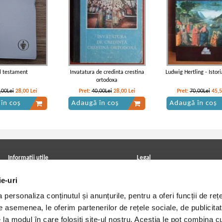
l testament
Invatatura de credinta crestina
Ludwig Hertling - Istoria
ortodoxa
,00Lei
28,00
Lei
Pret:
40,00Lei
28,00
Lei
Pret:
70,00Lei
45,
în coș
Adaugă în coș
Adaugă în coș
Informatii utile
Legal
ANPC
Achizitii cărți
ie-uri
Achizitii viniluri, casete, CD/DVD
Soluționarea online a litigiilor
Contact
Politica de confidentialitate
personaliza conținutul și anunțurile, pentru a oferi funcții de rețe
Cum cumpar?
Termeni si conditii
Politica de livrare
Utilizare cookie-uri
De asemenea, le oferim partenerilor de rețele sociale, de publicitat
Retur comenzi
e la modul în care folosiți site-ul nostru. Aceștia le pot combina c
Angajari - Cariere