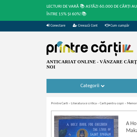
LECTURI DE VARĂ 📚 ASTĂZI 60.000 DE CĂRȚI A
ÎNTRE 15% ȘI 60%!📚
Conectare
Creează Cont
Cum cumpăr
ANTICARIAT ONLINE - VÂNZARE CĂRŢI
NOI
Categorii
Printre Carti
»
Literatura si critica
»
Carti pentru copii
»
Memorii
A Hol
Maka