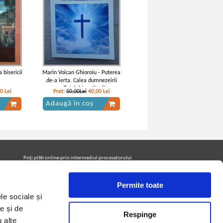
 bisericii
Marin Voican Ghioroiu - Puterea
de-a ierta. Calea dumnezeirii
sufletului (partituri)
50
Lei
Pret:
50,00Lei
40,00
Lei
Adaugă în coș
Poţi plăti online prin intermediul procesatorului
Netopia Payments
Permite toate
le sociale și
Urmăreşte-ne pe facebook pentru a fi la curent cu
promoţiile PrintreCarti.ro
e și de
Respinge
u alte