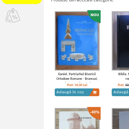
Produse din aceeasi categorie
Daniel, Partriarhul Bisericii
Biblia.
Ortodoxe Romane - Brancusi,
ro
sculptor crestin ortodox
Pret:
34,00
Lei
Pret:
50
Adaugă în coș
Adaugă 
-40%