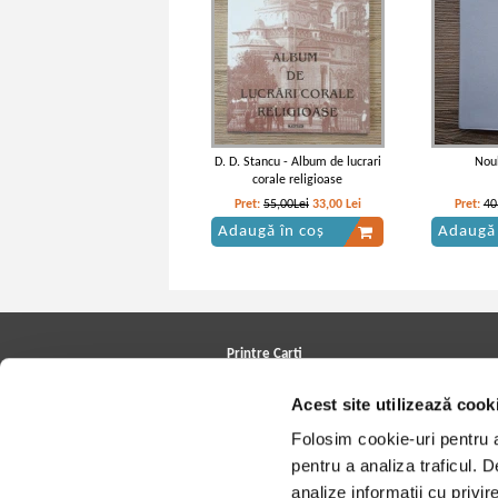
D. D. Stancu - Album de lucrari
Nou
corale religioase
Pret:
55,00Lei
33,00
Lei
Pret:
40
Adaugă în coș
Adaugă 
Printre Carti
Carți la reducere
Acest site utilizează cook
Arhivă carți
Autori
Folosim cookie-uri pentru a 
Edituri
Colecții
pentru a analiza traficul. 
Cele mai căutate cărți
analize informații cu privir
Blog Printre Carti