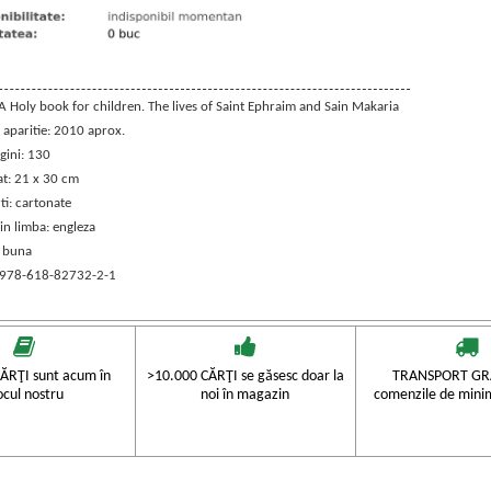
 A Holy book for children. The lives of Saint Ephraim and Sain Makaria
 aparitie: 2010 aprox.
gini: 130
t: 21 x 30 cm
ti: cartonate
in limba: engleza
: buna
 978-618-82732-2-1
ĂRŢI sunt acum în
>10.000 CĂRŢI se găsesc doar la
TRANSPORT GRA
ocul nostru
noi în magazin
comenzile de mini