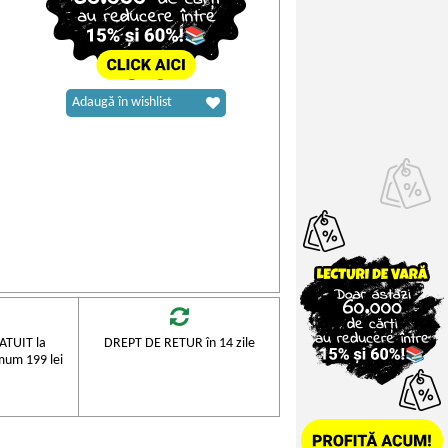
Adaugă în wishlist
TUIT la
DREPT DE RETUR în 14 zile
mum 199 lei