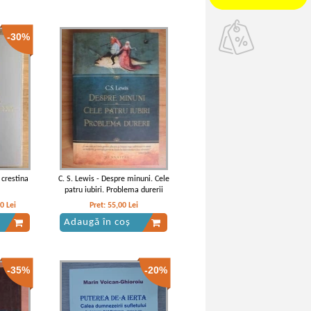
-30%
 crestina
C. S. Lewis - Despre minuni. Cele
patru iubiri. Problema durerii
80
Lei
Pret:
55,00
Lei
Adaugă în coș
-35%
-20%