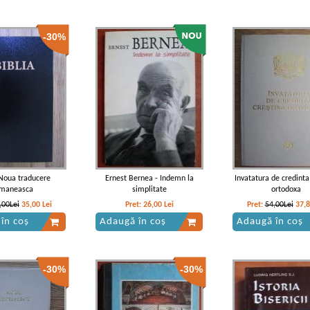
-30%
 Noua traducere
Ernest Bernea - Indemn la
Invatatura de credinta
maneasca
simplitate
ortodoxa
,00Lei
35,00
Lei
Pret:
26,00
Lei
Pret:
54,00Lei
37,
în coș
Adaugă în coș
Adaugă în coș
-30%
-30%