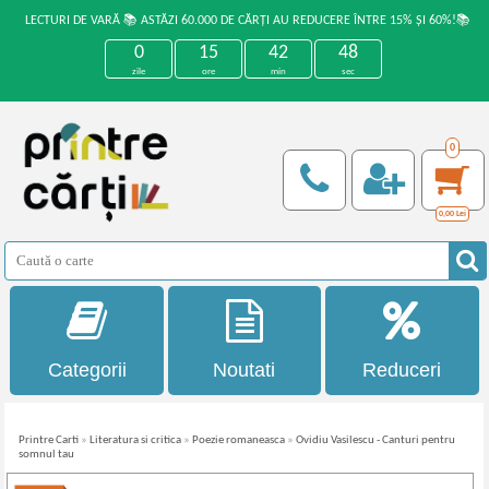
LECTURI DE VARĂ 📚 ASTĂZI 60.000 DE CĂRȚI AU REDUCERE ÎNTRE 15% ȘI 60%!📚
0
15
42
48
zile
ore
min
sec
0
0,00
Lei
Categorii
Noutati
Reduceri
Printre Carti
»
Literatura si critica
»
Poezie romaneasca
»
Ovidiu Vasilescu - Canturi pentru
somnul tau