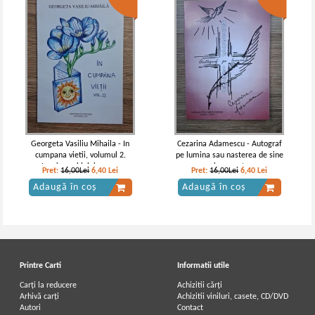
Georgeta Vasiliu Mihaila - In
Cezarina Adamescu - Autograf
cumpana vietii, volumul 2.
pe lumina sau nasterea de sine
Lumina ochiului ceresc
in cuvant
Pret:
16,00Lei
6,40
Lei
Pret:
16,00Lei
6,40
Lei
Adaugă în coș
Adaugă în coș
Printre Carti
Informatii utile
Carți la reducere
Achizitii cărți
Arhivă carți
Achizitii viniluri, casete, CD/DVD
Autori
Contact