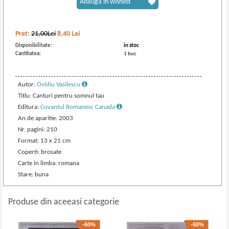
Adaugă în wishlist
Pret:
21,00Lei
8,40
Lei
Disponibilitate:
in stoc
Cantitatea:
1 buc
Autor:
Ovidiu Vasilescu
Titlu: Canturi pentru somnul tau
Editura:
Cuvantul Romanesc Canada
An de aparitie: 2003
Nr. pagini: 210
Format: 13 x 21 cm
Coperti: brosate
Carte in limba: romana
Stare: buna
Produse din aceeasi categorie
-60%
-60%