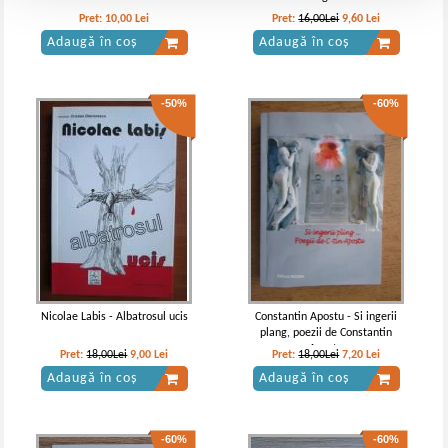
Pret:
10,00
Lei
Pret:
16,00Lei
9,60
Lei
Adaugă în coș
Adaugă în coș
-50%
-60%
Nicolae Labis - Albatrosul ucis
Constantin Apostu - Si ingerii
plang, poezii de Constantin
Apostu
Pret:
18,00Lei
9,00
Lei
Pret:
18,00Lei
7,20
Lei
Adaugă în coș
Adaugă în coș
-60%
-60%