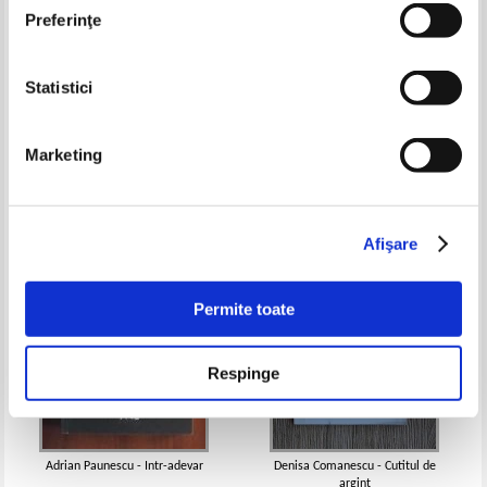
Preferinţe
Statistici
Simion Bogdanescu - Ritual de
George Bacovia - Poezii alese
memorie
Pret:
17,00Lei
6,80
Lei
Pret:
10,00Lei
6,00
Lei
Marketing
Adaugă în coș
Adaugă în coș
-40%
Afişare
Permite toate
Respinge
Adrian Paunescu - Intr-adevar
Denisa Comanescu - Cutitul de
argint