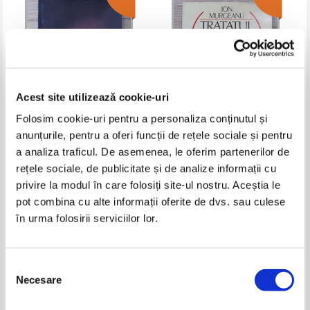
Acest site utilizează cookie-uri
Folosim cookie-uri pentru a personaliza conținutul și
anunțurile, pentru a oferi funcții de rețele sociale și pentru
Paul Sava - Lacrimi uscate
Ion Murgeanu - Tratatul despre
a analiza traficul. De asemenea, le oferim partenerilor de
spini si alte poeme
rețele sociale, de publicitate și de analize informații cu
Pret:
17,00Lei
6,80
Lei
Pret:
19,00Lei
7,60
Lei
Adaugă în coș
Adaugă în coș
privire la modul în care folosiți site-ul nostru. Aceștia le
pot combina cu alte informații oferite de dvs. sau culese
în urma folosirii serviciilor lor.
-60%
-40%
Selecția
Necesare
consimțământului