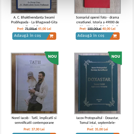
A. C. Bhaktivendanta Swami
Scenariul operei foto - drama
Prabhupada - La Bhagavad-Gita
creatiunei. Istoria a 49000 de
telle qu'elle est
ani in chipuri (editie facsimil,
Pret:
75,00Lei
45,00
Lei
Pret:
100,00Lei
40,00
Lei
1924)
Adaugă în coș
Adaugă în coș
Norel Iacob - Tatii, implicatii si
Iacov Protopsaltul - Doxastar,
semnificatii contemporane
Tomul intai, septembrie-
ianuarie
Pret:
37,00
Lei
Pret:
35,00
Lei