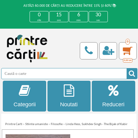
ASTĂZI 60.000 DE CĂRȚI AU REDUCERE ÎNTRE 15% ȘI 60%!📚
0
15
6
30
zile
ore
min
sec
0
0,00
Lei
Categorii
Noutati
Reduceri
Printre Carti
»
Stiinte umaniste
»
Filosofie
»
Linda Hess, Sukhdev Singh - The Bijak of Kabir