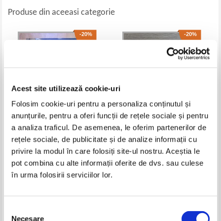
Produse din aceeasi categorie
-20%
-20%
Acest site utilizează cookie-uri
Folosim cookie-uri pentru a personaliza conținutul și
anunțurile, pentru a oferi funcții de rețele sociale și pentru
a analiza traficul. De asemenea, le oferim partenerilor de
rețele sociale, de publicitate și de analize informații cu
Michel Malherbe - Enciclopedia
Lillian Too - Cartea mantrelor
religiilor (volumul 1)
privire la modul în care folosiți site-ul nostru. Aceștia le
Pret:
45,00Lei
36,00
Lei
Pret:
50,00Lei
40,00
Lei
pot combina cu alte informații oferite de dvs. sau culese
Adaugă în coș
Adaugă în coș
în urma folosirii serviciilor lor.
-20%
-30%
Selecția
Necesare
consimțământului