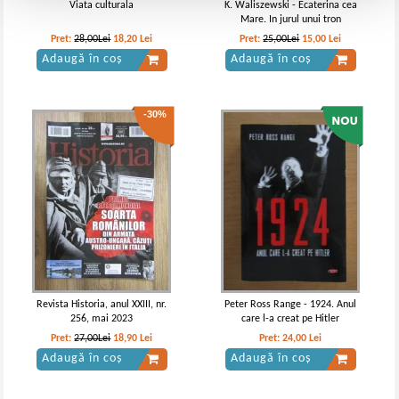
Viata culturala
K. Waliszewski - Ecaterina cea
Mare. In jurul unui tron
Pret:
28,00Lei
18,20
Lei
Pret:
25,00Lei
15,00
Lei
Adaugă în coș
Adaugă în coș
-30%
Revista Historia, anul XXIII, nr.
Peter Ross Range - 1924. Anul
256, mai 2023
care l-a creat pe Hitler
Pret:
27,00Lei
18,90
Lei
Pret:
24,00
Lei
Adaugă în coș
Adaugă în coș