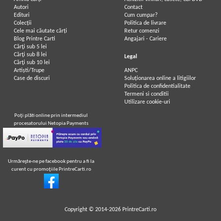
Autori
Contact
Edituri
Cum cumpar?
Colecții
Politica de livrare
Cele mai căutate cărți
Retur comenzi
Blog Printre Carti
Angajari - Cariere
Cărţi sub 5 lei
Cărţi sub 8 lei
Legal
Cărţi sub 10 lei
Artiști/Trupe
ANPC
Case de discuri
Soluționarea online a litigiilor
Politica de confidentialitate
Termeni si conditii
Utilizare cookie-uri
Poţi plăti online prin intermediul
procesatorului Netopia Payments
Urmăreşte-ne pe facebook pentru a fi la
curent cu promoţiile PrintreCarti.ro
Copyright © 2014-2026
PrintreCarti.ro