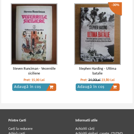
-30%
Steven Runciman - Vecerniile
Stephen Harding - Ultima
siciliene
batalie
Pret:
15,00
Lei
Pret:
34,00Lei
23,80
Lei
Adaugă în coș
Adaugă în coș
Printre Carti
Informatii utile
Carți la reducere
Achizitii cărți
Arhivă carți
Achizitii viniluri, casete, CD/DVD