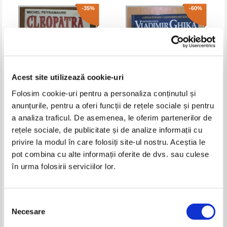
-35%
-60%
Acest site utilizează cookie-uri
Folosim cookie-uri pentru a personaliza conținutul și
anunțurile, pentru a oferi funcții de rețele sociale și pentru
a analiza traficul. De asemenea, le oferim partenerilor de
Michel Peyramaure - Cleopatra
Gaetan Evrard - Monseigneur
femeie si regina
Vladimir Ghika
rețele sociale, de publicitate și de analize informații cu
Pret:
35,00Lei
22,75
Lei
Pret:
52,00Lei
20,80
Lei
privire la modul în care folosiți site-ul nostru. Aceștia le
Adaugă în coș
Adaugă în coș
pot combina cu alte informații oferite de dvs. sau culese
în urma folosirii serviciilor lor.
-30%
Selecția
Necesare
consimțământului