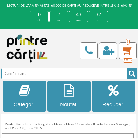
LECTURI DE VARĂ 📚 ASTĂZI 60.000 DE CĂRȚI AU REDUCERE ÎNTRE 15% ȘI 60%!📚
0
7
43
32
zile
ore
min
sec
0
0,00
Lei
Categorii
Noutati
Reduceri
Printre Carti
»
Istorie si Geografie
»
Istorie
»
Istorie Universala
»
Revista Tactica si Strategia ,
anul 2, nr. 1(3), iunie 2015