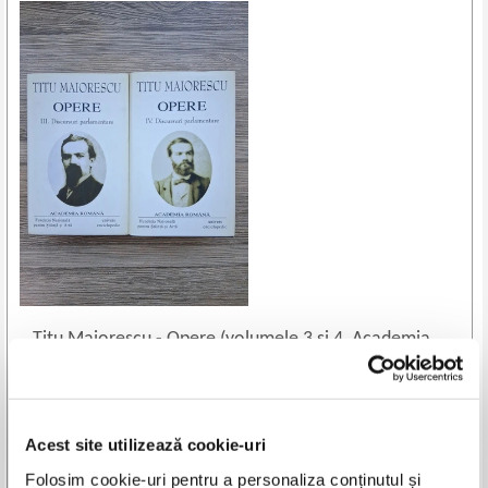
Titu Maiorescu
-
Opere (volumele 3 si 4, Academia
Romana)
Doar un exemplar în stoc.
Cumpără acum!
Acest site utilizează cookie-uri
Adaugă în coș
Folosim cookie-uri pentru a personaliza conținutul și