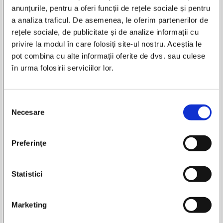
anunțurile, pentru a oferi funcții de rețele sociale și pentru
Adaugă în wishlist
a analiza traficul. De asemenea, le oferim partenerilor de
rețele sociale, de publicitate și de analize informații cu
privire la modul în care folosiți site-ul nostru. Aceștia le
Pret:
300,00
Lei
pot combina cu alte informații oferite de dvs. sau culese
Disponibilitate:
in stoc
Cantitatea:
1 buc
în urma folosirii serviciilor lor.
Autor:
Titu Maiorescu
Selecția
Titlu: Opere (volumele 3 si 4)
Necesare
consimțământului
- Volumul 3 - Discursuri parlamentare
- Volumul 4 - Discursuri parlamentare
Editura:
Academia Romana
Preferinţe
An de aparitie: 2006
Nr. pagini: 1126, 1360
Format: 11 x 18 cm
Statistici
Coperti: cartonate si supracoperta
Carte in limba: romana
Stare: buna
Marketing
ISBN: 978-973-7934-97-0