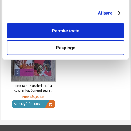
Produse din aceeasi categorie
Afişare
Permite toate
Respinge
Ioan Dan - Cavalerii. Taina
cavalerilor. Curierul secret.
Cavalerii Ordinului Basarab (4
Pret:
360,00
Lei
volume)
Adaugă în coș