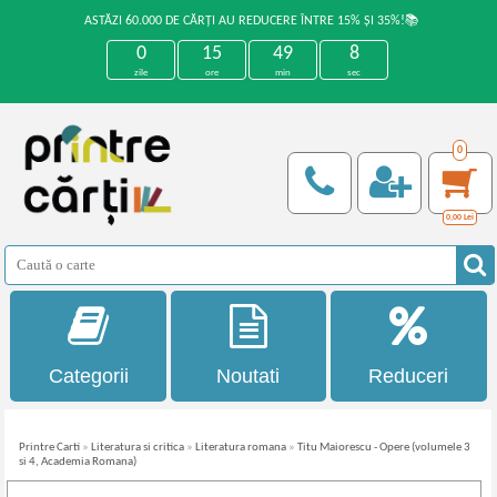
ASTĂZI 60.000 DE CĂRȚI AU REDUCERE ÎNTRE 15% ȘI 35%!📚
0
15
49
8
zile
ore
min
sec
0
0,00
Lei
Categorii
Noutati
Reduceri
Printre Carti
»
Literatura si critica
»
Literatura romana
»
Titu Maiorescu - Opere (volumele 3
si 4, Academia Romana)