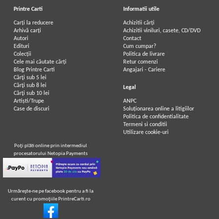
Printre Carti
Informatii utile
Carți la reducere
Achizitii cărți
Arhivă carți
Achizitii viniluri, casete, CD/DVD
Autori
Contact
Edituri
Cum cumpar?
Colecții
Politica de livrare
Cele mai căutate cărți
Retur comenzi
Blog Printre Carti
Angajari - Cariere
Cărţi sub 5 lei
Cărţi sub 8 lei
Legal
Cărţi sub 10 lei
Artiști/Trupe
ANPC
Case de discuri
Soluționarea online a litigiilor
Politica de confidentialitate
Termeni si conditii
Utilizare cookie-uri
Poţi plăti online prin intermediul
procesatorului Netopia Payments
Urmăreşte-ne pe facebook pentru a fi la
curent cu promoţiile PrintreCarti.ro