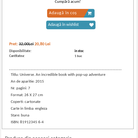
Cumpără acum!
Adaugă în coș
Adaugă în wishlist
Pret:
32,00Lei
20,80
Lei
Disponibilitate:
in stoc
Cantitatea:
1 buc
Titlu: Universe. An incredible book with pop-up adventure
An de aparitie: 2015
Nr. pagini: 7
Format: 26 X 27 cm
Coperti: cartonate
Carte in limba: engleza
Stare: buna
ISBN: 81912345 6-4