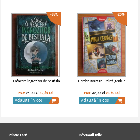
-35%
-20%
O afacere ingrozitor de bestiala
Gordon Korman - Minti geniale
Pret:
24,00Lei
15,60
Lei
Pret:
32,00Lei
25,60
Lei
Adaugă în coș
Adaugă în coș
Printre Carti
Informatii utile