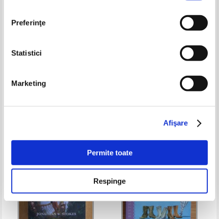
Preferinţe
Statistici
Dumitru Toma - Povesti pentru
Prima mea enciclopedie. La tara
furnici si copii mai mici
Marketing
Pret:
30,00Lei
21,00
Lei
Pret:
19,00Lei
15,20
Lei
Adaugă în coș
Adaugă în coș
Afişare
-35%
-20%
Permite toate
Respinge