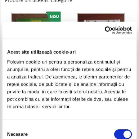
Produse din aceeasi categorie
Acest site utilizează cookie-uri
Folosim cookie-uri pentru a personaliza conținutul și
anunțurile, pentru a oferi funcții de rețele sociale și pentru
a analiza traficul. De asemenea, le oferim partenerilor de
Cartea cu povesti (volumul 1)
Prima mea enciclopedie. Istoria
rețele sociale, de publicitate și de analize informații cu
(Editura Rao)
privire la modul în care folosiți site-ul nostru. Aceștia le
Pret:
23,00
Lei
Pret:
24,00
Lei
pot combina cu alte informații oferite de dvs. sau culese
Adaugă în coș
Adaugă în coș
în urma folosirii serviciilor lor.
-30%
-20%
Selecția
Necesare
consimțământului