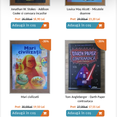
Jonathan W. Stokes - Addison
Louisa May Alcott - Micutele
Cooke si comoara incasilor
doamne
Pret:
26,00Lei
16,90
Lei
Pret:
29,00Lei
23,20
Lei
Adaugă în coș
Adaugă în coș
-35%
-35%
Mari civilizatii
Tom Angleberger - Darth Paper
contraataca
Pret:
30,00Lei
19,50
Lei
Pret:
27,00Lei
17,55
Lei
Adaugă în coș
Adaugă în coș