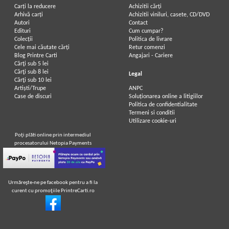
Carți la reducere
Achizitii cărți
Arhivă carți
Achizitii viniluri, casete, CD/DVD
Autori
Contact
Edituri
Cum cumpar?
Colecții
Politica de livrare
Cele mai căutate cărți
Retur comenzi
Blog Printre Carti
Angajari - Cariere
Cărţi sub 5 lei
Cărţi sub 8 lei
Legal
Cărţi sub 10 lei
Artiști/Trupe
ANPC
Case de discuri
Soluționarea online a litigiilor
Politica de confidentialitate
Termeni si conditii
Utilizare cookie-uri
Poţi plăti online prin intermediul
procesatorului Netopia Payments
Urmăreşte-ne pe facebook pentru a fi la
curent cu promoţiile PrintreCarti.ro