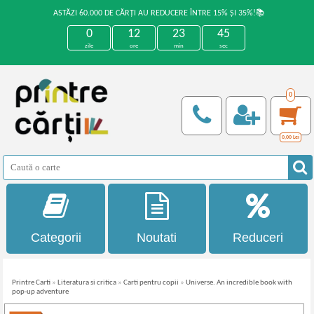
ASTĂZI 60.000 DE CĂRȚI AU REDUCERE ÎNTRE 15% ȘI 35%!📚
0
12
23
45
zile
ore
min
sec
0
0,00
Lei
Categorii
Noutati
Reduceri
Printre Carti
»
Literatura si critica
»
Carti pentru copii
»
Universe. An incredible book with
pop-up adventure