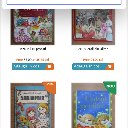
Tezaurul cu povesti
Zeii si eroii din Olimp
Pret:
55,00Lei
35,75
Lei
Pret:
24,00
Lei
Adaugă în coș
Adaugă în coș
-20%