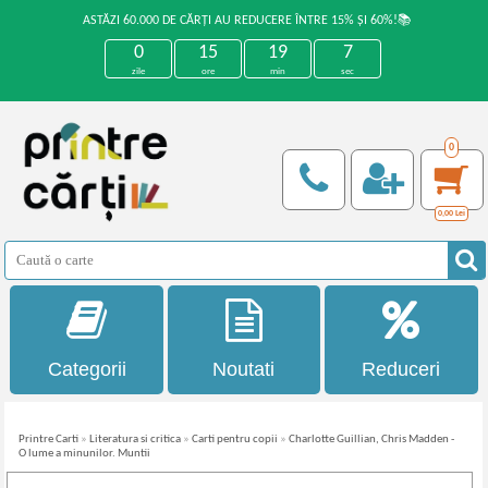
ASTĂZI 60.000 DE CĂRȚI AU REDUCERE ÎNTRE 15% ȘI 60%!📚
0
15
19
7
zile
ore
min
sec
0
0,00
Lei
Categorii
Noutati
Reduceri
Printre Carti
»
Literatura si critica
»
Carti pentru copii
»
Charlotte Guillian, Chris Madden -
O lume a minunilor. Muntii