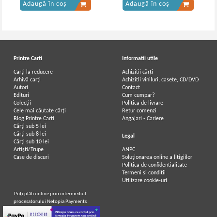
Adaugă în coș
Adaugă în coș
Printre Carti
Informatii utile
Carți la reducere
Achizitii cărți
Arhivă carți
Achizitii viniluri, casete, CD/DVD
Autori
Contact
Edituri
Cum cumpar?
Colecții
Politica de livrare
Cele mai căutate cărți
Retur comenzi
Blog Printre Carti
Angajari - Cariere
Cărţi sub 5 lei
Cărţi sub 8 lei
Legal
Cărţi sub 10 lei
Artiști/Trupe
ANPC
Case de discuri
Soluționarea online a litigiilor
Politica de confidentialitate
Termeni si conditii
Utilizare cookie-uri
Poţi plăti online prin intermediul
procesatorului Netopia Payments