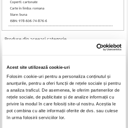
Coperti: cartonate
Carte in limba: romana
Stare: buna
ISBN: 978-606-74-876-6
Produse din aceeasi categorie
-35%
Acest site utilizează cookie-uri
Folosim cookie-uri pentru a personaliza conținutul și
anunțurile, pentru a oferi funcții de rețele sociale și pentru
a analiza traficul. De asemenea, le oferim partenerilor de
rețele sociale, de publicitate și de analize informații cu
privire la modul în care folosiți site-ul nostru. Aceștia le
pot combina cu alte informații oferite de dvs. sau culese
Sarah Mlynowski - Magie cu
R. D. Mottok - In cautarea
în urma folosirii serviciilor lor.
susul in jos, volumul 2. Bucluc si
sufletului Craciunului
balamuc
Pret:
27,00
Lei
Pret:
39,00Lei
25,35
Lei