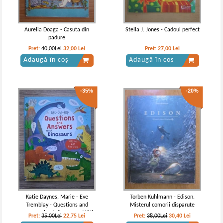
Aurelia Doaga - Casuta din
Stella J. Jones - Cadoul perfect
padure
Pret:
40,00Lei
32,00
Lei
Pret:
27,00
Lei
Adaugă în coș
Adaugă în coș
-35%
-20%
Katie Daynes, Marie - Eve
Torben Kuhlmann - Edison.
Tremblay - Questions and
Misterul comorii disparute
answers about dinosaurs. With
Pret:
35,00Lei
22,75
Lei
Pret:
38,00Lei
30,40
Lei
over 60 flaps to lift