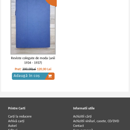
Reviste colegate de moda (anii
1934 - 1937)
Pret:
200,00Lei
120,00
Lei
Adaugă în coș
Printre Carti
Informatii utile
Carți la reducere
Achizitii cărți
Arhivă carți
Achizitii viniluri, casete, CD/DVD
Autori
Contact