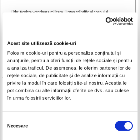
Titlu: Revista veterinara militara. Organ stiintific al corpului
veterinar militar (10 numere colegate, anii V-VI, 1924-1935)
Editura:
Institutul de arte grafice Bucovina
An de aparitie: 1934
Nr. pagini: 490
Acest site utilizează cookie-uri
Format: 16 x 23 cm
Folosim cookie-uri pentru a personaliza conținutul și
Coperti: cartonate
anunțurile, pentru a oferi funcții de rețele sociale și pentru
Carte in limba: romana
Stare: buna
a analiza traficul. De asemenea, le oferim partenerilor de
rețele sociale, de publicitate și de analize informații cu
privire la modul în care folosiți site-ul nostru. Aceștia le
Produse din aceeasi categorie
pot combina cu alte informații oferite de dvs. sau culese
în urma folosirii serviciilor lor.
-30%
-30%
Selecția
Necesare
consimțământului