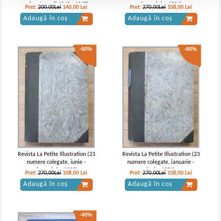
colegate, anii 1943 - 1947)
decembrie, 1924)
Pret:
200,00Lei
140,00
Lei
Pret:
270,00Lei
108,00
Lei
Adaugă în coș
Adaugă în coș
-60%
-60%
Revista La Petite Illustration (23
Revista La Petite Illustration (23
numere colegate, iunie -
numere colegate, ianuarie -
decembrie, 1923)
iunie, 1924)
Pret:
270,00Lei
108,00
Lei
Pret:
270,00Lei
108,00
Lei
Adaugă în coș
Adaugă în coș
-40%