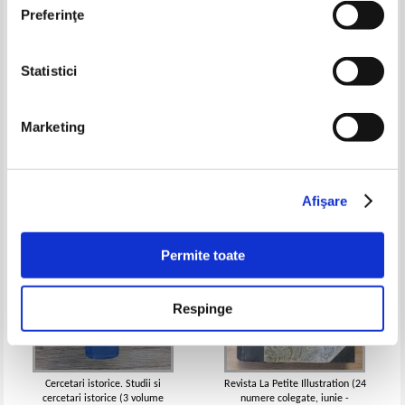
Preferinţe
Statistici
Revista Wiener Mitteilungen,
L'art du theatre (12 numere
anul XIX, 1914
colegate, 1902, uzata)
Pret:
180,00Lei
126,00
Lei
Pret:
150,00Lei
105,00
Lei
Marketing
Adaugă în coș
Adaugă în coș
-30%
-60%
Afişare
Permite toate
Respinge
Cercetari istorice. Studii si
Revista La Petite Illustration (24
cercetari istorice (3 volume
numere colegate, iunie -