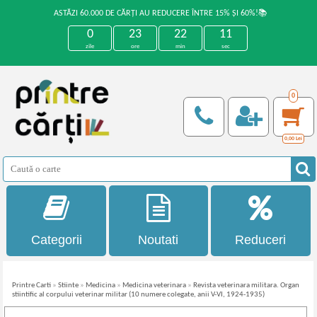
ASTĂZI 60.000 DE CĂRȚI AU REDUCERE ÎNTRE 15% ȘI 60%!📚
0
23
22
11
zile
ore
min
sec
0
0,00
Lei
Categorii
Noutati
Reduceri
Printre Carti
»
Stiinte
»
Medicina
»
Medicina veterinara
»
Revista veterinara militara. Organ
stiintific al corpului veterinar militar (10 numere colegate, anii V-VI, 1924-1935)