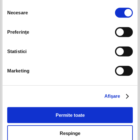
Selecția
Necesare
consimțământului
-20%
-20%
Preferinţe
Statistici
Marketing
Aletha Solter - Lacrimi si crize
Wayne W. Dyer - Cele 10 secrete
de furie
ale succesului si pacii launtrice
Pret:
24,00Lei
19,20
Lei
Pret:
24,00Lei
19,20
Lei
Afişare
Adaugă în coș
Adaugă în coș
Permite toate
-40%
-30%
Respinge