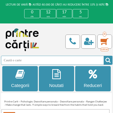
LECTURI DE VARĂ 📚 ASTĂZI 60.000 DE CĂRȚI AU REDUCERE ÎNTRE 15% ȘI 60%!📚
0
12
17
5
zile
ore
min
sec
0
0,00
Lei
Categorii
Noutati
Reduceri
Printre Carti
»
Psihologie. Dezvoltare personala
»
Dezvoltare personala
»
Rangan Chatterjee
- Make change that lasts. 9 simple ways to breack free from the habits that hold you back