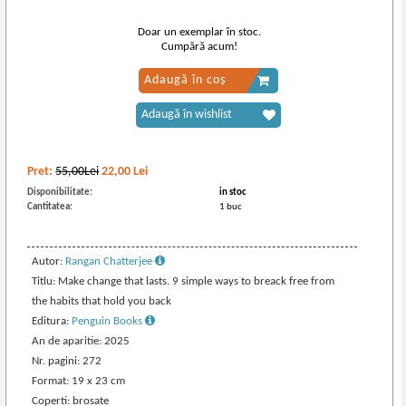
Doar un exemplar în stoc.
Cumpără acum!
Adaugă în coș
Adaugă în wishlist
Pret:
55,00Lei
22,00
Lei
Disponibilitate:
in stoc
Cantitatea:
1 buc
Autor:
Rangan Chatterjee
Titlu: Make change that lasts. 9 simple ways to breack free from
the habits that hold you back
Editura:
Penguin Books
An de aparitie: 2025
Nr. pagini: 272
Format: 19 x 23 cm
Coperti: brosate