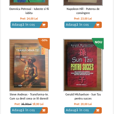
Domnica Petrovai - Iubeste si fii
Napoleon Hill - Puterea de
iubita
convingere
Pret:
24,00
Lei
Pret:
23,00
Lei
Adaugă în coș
Adaugă în coș
-50%
Steve Andreas - Transforma-te.
Gerald Michaelson - Sun Tzu
Cum sa devii ceea ce iti doresti
pentru succes
Pret:
36,00Lei
18,00
Lei
Pret:
20,00
Lei
Adaugă în coș
Adaugă în coș