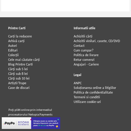
Printre Carti
Informatii utile
Carți la reducere
Achizitii cărți
Arhivă carți
Achizitii viniluri, casete, CD/DVD
Autori
Contact
Edituri
Cum cumpar?
Colecții
Politica de livrare
Cele mai căutate cărți
Retur comenzi
Blog Printre Carti
Angajari - Cariere
Cărţi sub 5 lei
Cărţi sub 8 lei
Legal
Cărţi sub 10 lei
Artiști/Trupe
ANPC
Case de discuri
Soluționarea online a litigiilor
Politica de confidentialitate
Termeni si conditii
Utilizare cookie-uri
Poţi plăti online prin intermediul
procesatorului Netopia Payments