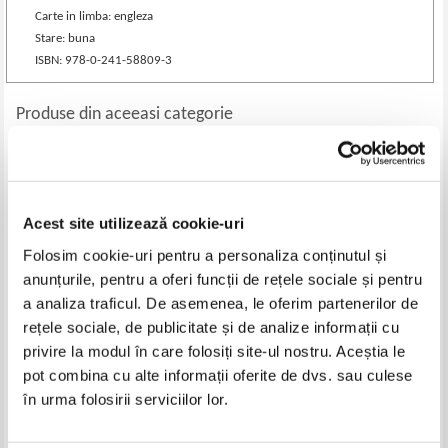
Carte in limba: engleza
Stare: buna
ISBN: 978-0-241-58809-3
Produse din aceeasi categorie
-30%
Acest site utilizează cookie-uri
Folosim cookie-uri pentru a personaliza conținutul și
anunțurile, pentru a oferi funcții de rețele sociale și pentru
a analiza traficul. De asemenea, le oferim partenerilor de
rețele sociale, de publicitate și de analize informații cu
privire la modul în care folosiți site-ul nostru. Aceștia le
Marion Kustenmacher -
Alex Frith - Ce se intampla cu
pot combina cu alte informații oferite de dvs. sau culese
Simplifica-ti viata! Simplify Your
mine
în urma folosirii serviciilor lor.
Life!
Pret:
17,00
Lei
Pret:
24,00Lei
16,80
Lei
Adaugă în coș
Adaugă în coș