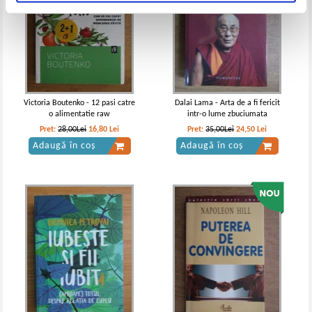
Victoria Boutenko - 12 pasi catre
Dalai Lama - Arta de a fi fericit
o alimentatie raw
intr-o lume zbuciumata
Pret:
28,00Lei
16,80
Lei
Pret:
35,00Lei
24,50
Lei
Adaugă în coș
Adaugă în coș