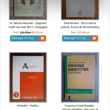
M. Valerio Marziale - Epigrami
Paul Ricoeur - De la text la
scelti con note din G. Senigaglia
actiune. Eseuri de hermeneutica
(1910)
II
Pret:
130,00Lei
84,50
Lei
Pret:
110,00
Lei
Adaugă în coș
Adaugă în coș
Aristotel - Poetica
Francesco Fanti Rovetta -
Voicing identities. The uses of