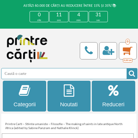
ASTĂZI 60.000 DE CĂRȚI AU REDUCERE ÎNTRE 15% ȘI 35%!📚
0
11
4
30
zile
ore
min
sec
0
0,00
Lei
Categorii
Noutati
Reduceri
Printre Carti
»
Stiinte umaniste
»
Filosofie
»
The making of saints in late antique North
Africa (edited by Sabine Panzram and Nathalie Klinck)