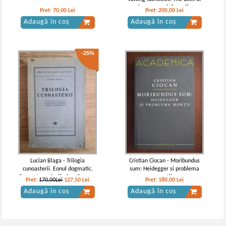
inner speech for self-
Pret:
70,00
Lei
Pret:
200,00
Lei
understanding
Adaugă în coș
Adaugă în coș
-25%
Lucian Blaga - Trilogia
Cristian Ciocan - Moribundus
cunoasterii. Eonul dogmatic.
sum: Heidegger si problema
Cunoasterea luciferica. Censura
mortii
Pret:
170,00Lei
127,50
Lei
Pret:
180,00
Lei
transcendenta (1943)
Adaugă în coș
Adaugă în coș