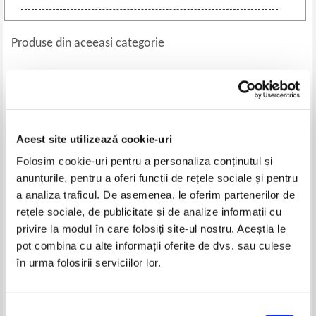
Produse din aceeasi categorie
Acest site utilizează cookie-uri
Folosim cookie-uri pentru a personaliza conținutul și
anunțurile, pentru a oferi funcții de rețele sociale și pentru
a analiza traficul. De asemenea, le oferim partenerilor de
rețele sociale, de publicitate și de analize informații cu
Liviu Pandele - Academia Eliade,
Confucius - Analecte
privire la modul în care folosiți site-ul nostru. Aceștia le
scoala de doctrina hermeneutica
pot combina cu alte informații oferite de dvs. sau culese
si a anticului si primitivului rit
Pret:
125,00
Lei
Pret:
150,00
Lei
de Memphis si Misraim.
în urma folosirii serviciilor lor.
Adaugă în coș
Adaugă în coș
Crestinismul ezoteric
Selecția
-25%
-35%