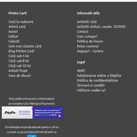
Printre Carti
Informatii utile
Carți la reducere
Achizitii cărți
Arhivă carți
Achizitii viniluri, casete, CD/DVD
Autori
Contact
Edituri
Cum cumpar?
Colecții
Politica de livrare
Cele mai căutate cărți
Retur comenzi
Blog Printre Carti
Angajari - Cariere
Cărţi sub 5 lei
Cărţi sub 8 lei
Legal
Cărţi sub 10 lei
Artiști/Trupe
ANPC
Case de discuri
Soluționarea online a litigiilor
Politica de confidentialitate
Termeni si conditii
Utilizare cookie-uri
Poţi plăti online prin intermediul
procesatorului Netopia Payments
Urmăreşte-ne pe facebook pentru a fi la
curent cu promoţiile PrintreCarti.ro