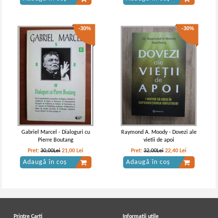
-30%
-30%
Gabriel Marcel - Dialoguri cu
Raymond A. Moody - Dovezi ale
Pierre Boutang
vietii de apoi
Pret:
30,00Lei
21,00
Lei
Pret:
32,00Lei
22,40
Lei
Adaugă în coș
Adaugă în coș
Printre Carti
Informatii utile