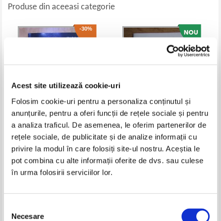
Produse din aceeasi categorie
-30%
Acest site utilizează cookie-uri
Folosim cookie-uri pentru a personaliza conținutul și
anunțurile, pentru a oferi funcții de rețele sociale și pentru
a analiza traficul. De asemenea, le oferim partenerilor de
Silvio Barbaglia - Apocalipsa, o
Omraam Mikhael Aivanhov -
rețele sociale, de publicitate și de analize informații cu
fantana sigilata
Rugaciunea
privire la modul în care folosiți site-ul nostru. Aceștia le
Pret:
29,00Lei
20,30
Lei
Pret:
25,00
Lei
pot combina cu alte informații oferite de dvs. sau culese
Adaugă în coș
Adaugă în coș
în urma folosirii serviciilor lor.
-40%
Selecția
Necesare
consimțământului