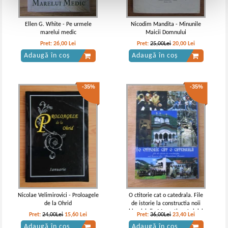
Ellen G. White - Pe urmele
Nicodim Mandita - Minunile
marelui medic
Maicii Domnului
Pret:
26,00
Lei
Pret:
25,00Lei
20,00
Lei
Adaugă în coș
Adaugă în coș
-35%
-35%
Nicolae Velimirovici - Proloagele
O ctitorie cat o catedrala. File
de la Ohrid
de istorie la constructia noii
biserici din Manastirea Lainici
Pret:
24,00Lei
15,60
Lei
Pret:
36,00Lei
23,40
Lei
1990 - 2011
Adaugă în coș
Adaugă în coș