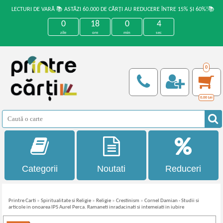
LECTURI DE VARĂ 📚 ASTĂZI 60.000 DE CĂRȚI AU REDUCERE ÎNTRE 15% ȘI 60%!📚
0
18
0
3
zile
ore
min
sec
0
0,00
Lei
Categorii
Noutati
Reduceri
Printre Carti
»
Spiritualitate si Religie
»
Religie
»
Crestinism
»
Cornel Damian - Studii si
articole in onoarea IPS Aurel Perca. Ramaneti inradacinati si intemeiati in iubire