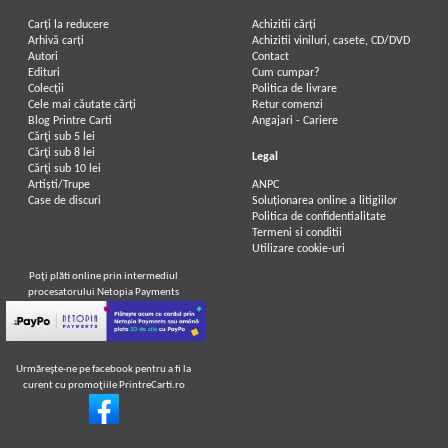
Carți la reducere
Achizitii cărți
Arhivă carți
Achizitii viniluri, casete, CD/DVD
Autori
Contact
Edituri
Cum cumpar?
Colecții
Politica de livrare
Cele mai căutate cărți
Retur comenzi
Blog Printre Carti
Angajari - Cariere
Cărţi sub 5 lei
Cărţi sub 8 lei
Legal
Cărţi sub 10 lei
Artiști/Trupe
ANPC
Case de discuri
Soluționarea online a litigiilor
Politica de confidentialitate
Termeni si conditii
Utilizare cookie-uri
Poţi plăti online prin intermediul
procesatorului Netopia Payments
Urmăreşte-ne pe facebook pentru a fi la
curent cu promoţiile PrintreCarti.ro