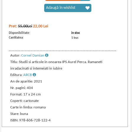
Adaugă în wishlist
Pret:
55,00Lei
22,00
Lei
Disponibilitate:
in stoc
Cantitatea:
1 buc
Autor:
Cornel Damian
Titlu: Studii si articole in onoarea IPS Aurel Perca. Ramaneti
inradacinati si intemeiati in iubire
Editura:
ARCB
An de aparitie: 2021
Nr. pagini: 404
Format: 17 x 24 cm
Coperti: cartonate
Carte in limba: romana
Stare: buna
ISBN: 978-606-728-122-4