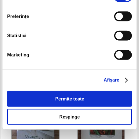
Preferinţe
Statistici
Mariana Pandaru - Medicina ca
John F. Walvoord - Armaghedon,
Marketing
misiune
petrolul si criza din Orientul
Mijlociu
Pret:
26,00Lei
15,60
Lei
Pret:
17,00
Lei
Adaugă în coș
Adaugă în coș
Afişare
-20%
Permite toate
Respinge