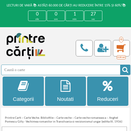
LECTURI DE VARĂ 📚 ASTĂZI 60.000 DE CĂRȚI AU REDUCERE ÎNTRE 15% ȘI 60%!📚
0
0
1
27
zile
ore
min
sec
0
0,00
Lei
Categorii
Noutati
Reduceri
Printre Carti
»
Carte Veche. Bibliofilie
»
Carte veche
»
Carte veche romaneasca
»
Anghel
Pomescu Gilly - Vechimea romanilor in Transilvania si revizionismul ungar (editia III, 1936)