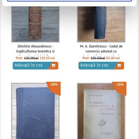
Dimitrie Alexandresco -
M. A. Dumitrescu - Codul de
Explicatiunea teoretica si
comerciu adnotat cu
practica a dreptului civil roman
jurisprudenta pana la zi
Pret:
130,00Lei
110,50
Lei
Pret:
100,00Lei
65,00
Lei
(volumul 8, partea 1, anul 1916)
(volumul 3, 1927)
Adaugă în coș
Adaugă în coș
-60%
-15%