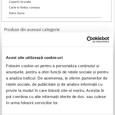
Coperti: brosate
Carte in limba: romana
Stare: buna
Produse din aceeasi categorie
-15%
Acest site utilizează cookie-uri
Folosim cookie-uri pentru a personaliza conținutul și
anunțurile, pentru a oferi funcții de rețele sociale și pentru
a analiza traficul. De asemenea, le oferim partenerilor de
rețele sociale, de publicitate și de analize informații cu
privire la modul în care folosiți site-ul nostru. Aceștia le
pot combina cu alte informații oferite de dvs. sau culese
Din trecutul Romaniei militare,
C. Sandu - Aldea - Drum si
cu prilejiul comemorarii a
popas. Note de drum. Schite
în urma folosirii serviciilor lor.
saptezeci si cinci de ani de la
Pret:
250,00Lei
212,50
Lei
Pret:
60,00
Lei
aparitia ei in viata armatei 1864
Adaugă în coș
Adaugă în coș
- 1939 (1939)