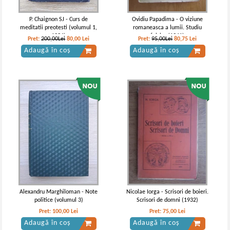
P. Chaignon SJ - Curs de
Ovidiu Papadima - O viziune
meditatii preotesti (volumul 1,
romaneasca a lumii. Studiu
1934)
folclor (1941)
Pret:
200,00Lei
80,00
Lei
Pret:
95,00Lei
80,75
Lei
Adaugă în coș
Adaugă în coș
Alexandru Marghiloman - Note
Nicolae Iorga - Scrisori de boieri.
politice (volumul 3)
Scrisori de domni (1932)
Pret:
100,00
Lei
Pret:
75,00
Lei
Adaugă în coș
Adaugă în coș