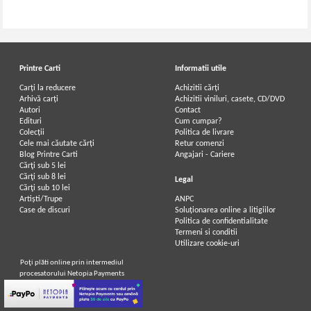
Printre Carti
Informatii utile
Carți la reducere
Achizitii cărți
Arhivă carți
Achizitii viniluri, casete, CD/DVD
Autori
Contact
Edituri
Cum cumpar?
Colecții
Politica de livrare
Cele mai căutate cărți
Retur comenzi
Blog Printre Carti
Angajari - Cariere
Cărţi sub 5 lei
Cărţi sub 8 lei
Legal
Cărţi sub 10 lei
Artiști/Trupe
ANPC
Case de discuri
Soluționarea online a litigiilor
Politica de confidentialitate
Termeni si conditii
Utilizare cookie-uri
Poţi plăti online prin intermediul
procesatorului Netopia Payments