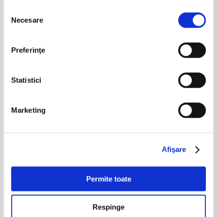
Selecția
Necesare
consimțământului
-15%
-20%
Preferinţe
Statistici
Marketing
N. Banescu, V. Mihailescu - Ioan
G. Oprescu - Secolul lui Ludovic
Maiorescu. Scriere
al XIV-lea (1937)
comemorativa (cu autograful lui
Pret:
250,00Lei
212,50
Lei
Pret:
100,00Lei
80,00
Lei
Afişare
Vintila Mihailescu)
Adaugă în coș
Adaugă în coș
Permite toate
-15%
-35%
Respinge