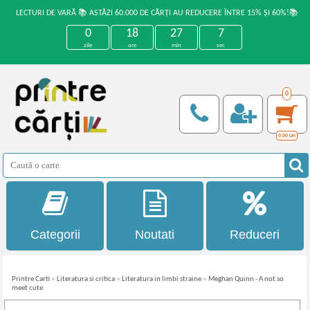
LECTURI DE VARĂ 📚 ASTĂZI 60.000 DE CĂRȚI AU REDUCERE ÎNTRE 15% ȘI 60%!📚
0
18
27
7
zile
ore
min
sec
0
0,00
Lei
Categorii
Noutati
Reduceri
Printre Carti
»
Literatura si critica
»
Literatura in limbi straine
»
Meghan Quinn - A not so
meet cute