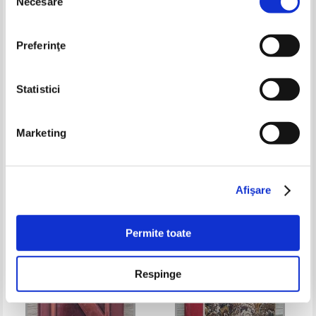
Necesare
consimțământului
Preferinţe
Statistici
Andrzej Sapkowski - Blood of
Morgan Matson - Since You've
Marketing
Elves
Been
Pret:
35,00Lei
28,00
Lei
Pret:
54,00Lei
21,60
Lei
Adaugă în coș
Adaugă în coș
Afişare
-30%
-40%
Permite toate
Respinge