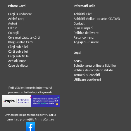
Printre Carti
Informatii utile
Carți la reducere
Achizitii cărți
Arhivă carți
Achizitii viniluri, casete, CD/DVD
Autori
Contact
Edituri
Cum cumpar?
Colecții
Politica de livrare
Cele mai căutate cărți
Retur comenzi
Blog Printre Carti
Angajari - Cariere
Cărţi sub 5 lei
Cărţi sub 8 lei
Legal
Cărţi sub 10 lei
Artiști/Trupe
ANPC
Case de discuri
Soluționarea online a litigiilor
Politica de confidentialitate
Termeni si conditii
Utilizare cookie-uri
Poţi plăti online prin intermediul
procesatorului Netopia Payments
Urmăreşte-ne pe facebook pentru a fi la
curent cu promoţiile PrintreCarti.ro