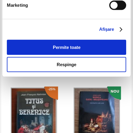
Marketing
Afişare
Permite toate
James Hadley Chase - Lichidarea
John Le Carre - Mostenirea
spionilor
Respinge
Pret:
20,00Lei
15,00
Lei
Pret:
20,00
Lei
Adaugă în coș
Adaugă în coș
-25%