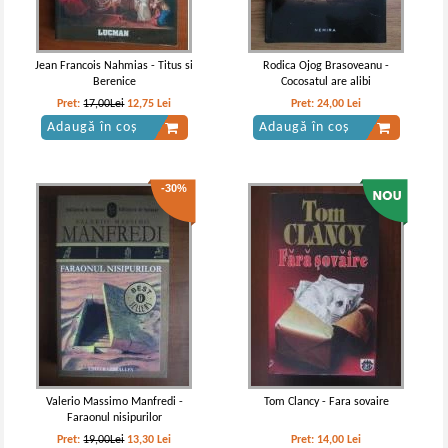
Jean Francois Nahmias - Titus si
Rodica Ojog Brasoveanu -
Berenice
Cocosatul are alibi
Pret:
17,00Lei
12,75
Lei
Pret:
24,00
Lei
Adaugă în coș
Adaugă în coș
-30%
Valerio Massimo Manfredi -
Tom Clancy - Fara sovaire
Faraonul nisipurilor
Pret:
19,00Lei
13,30
Lei
Pret:
14,00
Lei