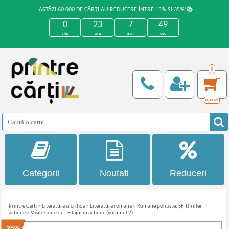
ASTĂZI 60.000 DE CĂRȚI AU REDUCERE ÎNTRE 15% ȘI 35%!📚
0
23
7
49
zile
ore
min
sec
0
0,00
Lei
Categorii
Noutati
Reduceri
Printre Carti
»
Literatura si critica
»
Literatura romana
»
Romane politiste, SF, thriller,
actiune
»
Vasile Coifescu - Filajul in actiune (volumul 2)
-35%