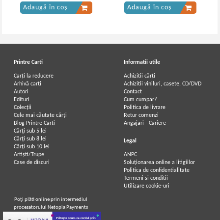
Adaugă în coș
Adaugă în coș
Printre Carti
Informatii utile
Carți la reducere
Achizitii cărți
Arhivă carți
Achizitii viniluri, casete, CD/DVD
Autori
Contact
Edituri
Cum cumpar?
Colecții
Politica de livrare
Cele mai căutate cărți
Retur comenzi
Blog Printre Carti
Angajari - Cariere
Cărţi sub 5 lei
Cărţi sub 8 lei
Legal
Cărţi sub 10 lei
Artiști/Trupe
ANPC
Case de discuri
Soluționarea online a litigiilor
Politica de confidentialitate
Termeni si conditii
Utilizare cookie-uri
Poţi plăti online prin intermediul
procesatorului Netopia Payments