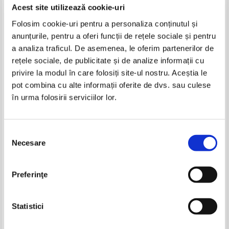
Acest site utilizează cookie-uri
Adaugă în coș
Adaugă în coș
Folosim cookie-uri pentru a personaliza conținutul și
anunțurile, pentru a oferi funcții de rețele sociale și pentru
-25%
a analiza traficul. De asemenea, le oferim partenerilor de
rețele sociale, de publicitate și de analize informații cu
privire la modul în care folosiți site-ul nostru. Aceștia le
pot combina cu alte informații oferite de dvs. sau culese
în urma folosirii serviciilor lor.
Selecția
Necesare
consimțământului
John Grisham - Firma
Tim LaHaye, Jerry B. Jenkins -
Pecetluirea sfintilor
Pret:
12,00
Lei
Pret:
20,00Lei
15,00
Lei
Preferinţe
Adaugă în coș
Adaugă în coș
Statistici
-25%