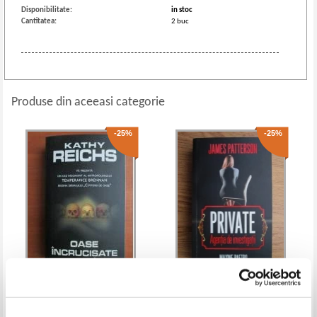
Disponibilitate:
in stoc
Cantitatea:
2 buc
Produse din aceeasi categorie
-25%
-25%
Kathy Reichs - Oase incrucisate
James Patterson - Private.
Agentia de investigatii
Pret:
19,00Lei
14,25
Lei
Pret:
20,00Lei
15,00
Lei