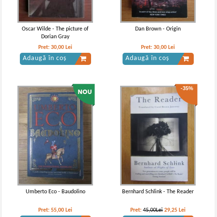
Oscar Wilde - The picture of
Dan Brown - Origin
Dorian Gray
Pret:
30,00
Lei
Pret:
30,00
Lei
Adaugă în coș
Adaugă în coș
-35%
Umberto Eco - Baudolino
Bernhard Schlink - The Reader
Pret:
55,00
Lei
Pret:
45,00Lei
29,25
Lei