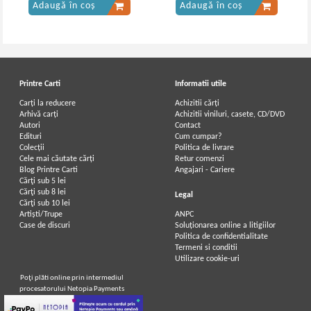
Adaugă în coș
Adaugă în coș
Printre Carti
Informatii utile
Carți la reducere
Achizitii cărți
Arhivă carți
Achizitii viniluri, casete, CD/DVD
Autori
Contact
Edituri
Cum cumpar?
Colecții
Politica de livrare
Cele mai căutate cărți
Retur comenzi
Blog Printre Carti
Angajari - Cariere
Cărţi sub 5 lei
Cărţi sub 8 lei
Legal
Cărţi sub 10 lei
Artiști/Trupe
ANPC
Case de discuri
Soluționarea online a litigiilor
Politica de confidentialitate
Termeni si conditii
Utilizare cookie-uri
Poţi plăti online prin intermediul
procesatorului Netopia Payments