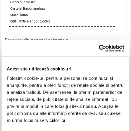
Coperti: brosate
Carte in limba: engleza
Stare: buna
ISBN: 978-1-945341-53-3
Produse din aceeasi categorie
-40%
-30%
Acest site utilizează cookie-uri
Folosim cookie-uri pentru a personaliza conținutul și
anunțurile, pentru a oferi funcții de rețele sociale și pentru
a analiza traficul. De asemenea, le oferim partenerilor de
rețele sociale, de publicitate și de analize informații cu
privire la modul în care folosiți site-ul nostru. Aceștia le
pot combina cu alte informații oferite de dvs. sau culese
Stephen King - 22/11/63
Larry L. Watts - With friends like
în urma folosirii serviciilor lor.
these (volumul 1)
Pret:
60,00Lei
36,00
Lei
Pret:
65,00Lei
45,50
Lei