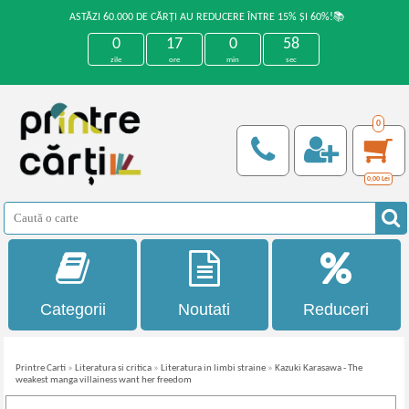
ASTĂZI 60.000 DE CĂRȚI AU REDUCERE ÎNTRE 15% ȘI 60%!📚
0
17
0
57
zile
ore
min
sec
0
0,00
Lei
Categorii
Noutati
Reduceri
Printre Carti
»
Literatura si critica
»
Literatura in limbi straine
»
Kazuki Karasawa - The
weakest manga villainess want her freedom