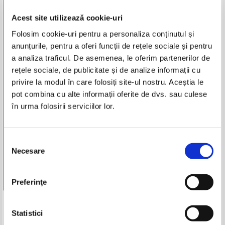
Format audio: stereo
Acest site utilizează cookie-uri
Stare: buna
Suport: vinil
Folosim cookie-uri pentru a personaliza conținutul și
Lista piese:
anunțurile, pentru a oferi funcții de rețele sociale și pentru
Fata A:
a analiza traficul. De asemenea, le oferim partenerilor de
1. My boyfriend
rețele sociale, de publicitate și de analize informații cu
2. Work together
privire la modul în care folosiți site-ul nostru. Aceștia le
3. Tiger
pot combina cu alte informații oferite de dvs. sau culese
4. I'll do anything
în urma folosirii serviciilor lor.
5. Shower
Fata B:
1. Don't drop the baby
Selecția
2. My town
Necesare
3. Birds
consimțământului
4. One step further
5. Just don't tell me what to do
Preferinţe
Produse din aceeasi categorie
Statistici