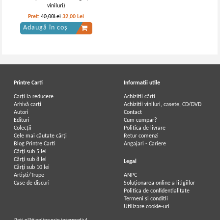
viniluri)
Pret:
40,00Lei
32,00
Lei
Adaugă în coș
Printre Carti
Informatii utile
Carți la reducere
Achizitii cărți
Arhivă carți
Achizitii viniluri, casete, CD/DVD
Autori
Contact
Edituri
Cum cumpar?
Colecții
Politica de livrare
Cele mai căutate cărți
Retur comenzi
Blog Printre Carti
Angajari - Cariere
Cărţi sub 5 lei
Cărţi sub 8 lei
Legal
Cărţi sub 10 lei
Artiști/Trupe
ANPC
Case de discuri
Soluționarea online a litigiilor
Politica de confidentialitate
Termeni si conditii
Utilizare cookie-uri