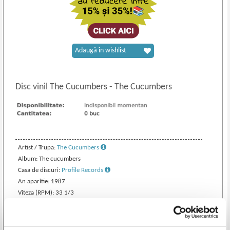
Adaugă în wishlist
Disc vinil The Cucumbers
-
The Cucumbers
Artist / Trupa:
The Cucumbers
Album: The cucumbers
Casa de discuri:
Profile Records
An aparitie: 1987
Viteza (RPM): 33 1/3
Diametru: 12 inch
Cod catalog: PRO-1239
Numar de discuri: 1