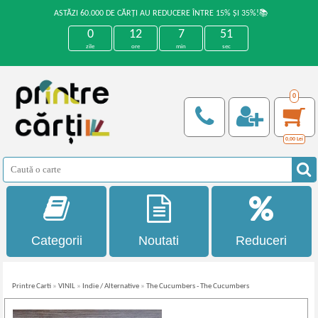
ASTĂZI 60.000 DE CĂRȚI AU REDUCERE ÎNTRE 15% ȘI 35%!📚
0
12
7
51
zile
ore
min
sec
0
0,00
Lei
Categorii
Noutati
Reduceri
Printre Carti
»
VINIL
»
Indie / Alternative
»
The Cucumbers - The Cucumbers