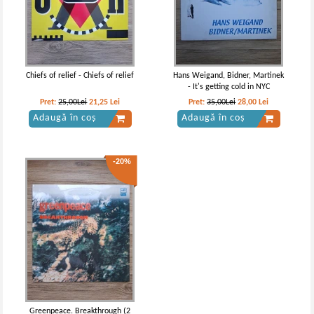
Chiefs of relief - Chiefs of relief
Hans Weigand, Bidner, Martinek
- It's getting cold in NYC
Pret:
25,00Lei
21,25
Lei
Pret:
35,00Lei
28,00
Lei
Adaugă în coș
Adaugă în coș
-20%
Greenpeace. Breakthrough (2