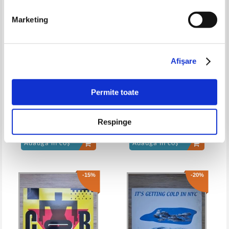
-20%
-20%
Marketing
Afişare
Permite toate
Basspace - 555555
Interview - Big Oceans
Respinge
Pret:
40,00Lei
32,00
Lei
Pret:
30,00Lei
24,00
Lei
Adaugă în coș
Adaugă în coș
-15%
-20%