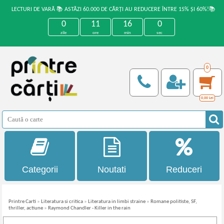
LECTURI DE VARĂ 📚 ASTĂZI 60.000 DE CĂRȚI AU REDUCERE ÎNTRE 15% ȘI 60%!📚
0
11
16
0
zile
ore
min
sec
0
0,00
Lei
Categorii
Noutati
Reduceri
Printre Carti
»
Literatura si critica
»
Literatura in limbi straine
»
Romane politiste, SF,
thriller, actiune
»
Raymond Chandler - Killer in the rain