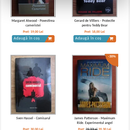
Margaret Atwood - Povestirea
Gerard de Villiers - Protectie
cameristei
pentru Teddy Bear
Pret:
19,00
Lei
Pret:
16,00
Lei
Adaugă în coș
Adaugă în coș
-30%
Sven Hassel - Comisarul
James Patterson - Maximum
Ride. Experimentul angel
Pret:
30,00
Lei
Pret:
29,00Lei
20,30
Lei