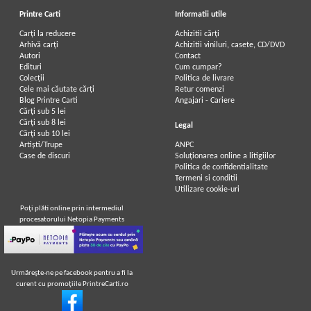
Printre Carti
Informatii utile
Carți la reducere
Achizitii cărți
Arhivă carți
Achizitii viniluri, casete, CD/DVD
Autori
Contact
Edituri
Cum cumpar?
Colecții
Politica de livrare
Cele mai căutate cărți
Retur comenzi
Blog Printre Carti
Angajari - Cariere
Cărţi sub 5 lei
Cărţi sub 8 lei
Legal
Cărţi sub 10 lei
Artiști/Trupe
ANPC
Case de discuri
Soluționarea online a litigiilor
Politica de confidentialitate
Termeni si conditii
Utilizare cookie-uri
Poţi plăti online prin intermediul
procesatorului Netopia Payments
Urmăreşte-ne pe facebook pentru a fi la
curent cu promoţiile PrintreCarti.ro