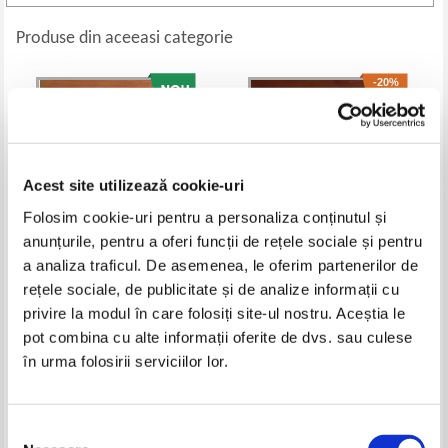
Produse din aceeasi categorie
-20%
Acest site utilizează cookie-uri
Folosim cookie-uri pentru a personaliza conținutul și
anunțurile, pentru a oferi funcții de rețele sociale și pentru
a analiza traficul. De asemenea, le oferim partenerilor de
rețele sociale, de publicitate și de analize informații cu
Rodica Ojog - Brasoveanu -
Arthur C. Clarke - 2001 o odisee
privire la modul în care folosiți site-ul nostru. Aceștia le
Grasa si proasta
spatiala
Pret:
24,00
Lei
Pret:
24,00Lei
19,20
Lei
pot combina cu alte informații oferite de dvs. sau culese
Adaugă în coș
Adaugă în coș
în urma folosirii serviciilor lor.
-60%
-40%
Selecția