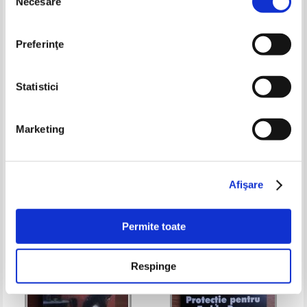
Necesare
consimțământului
Preferinţe
Statistici
Hillary Rodham Clinton - Stare
Liza Marklund - Fundatia Paradis
Marketing
de teroare
Pret:
43,00Lei
17,20
Lei
Pret:
26,00Lei
15,60
Lei
Adaugă în coș
Adaugă în coș
Afişare
Permite toate
Respinge