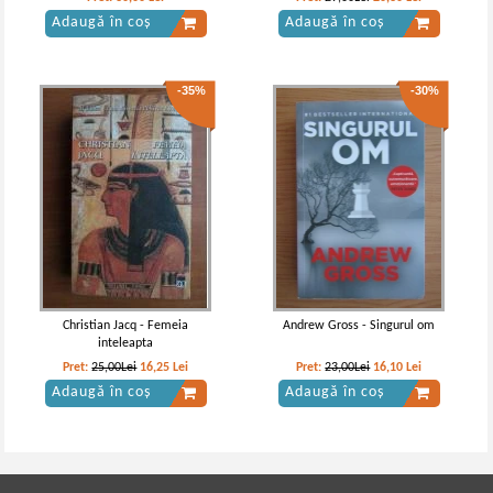
Adaugă în coș
Adaugă în coș
-35%
-30%
Christian Jacq - Femeia
Andrew Gross - Singurul om
inteleapta
Pret:
25,00Lei
16,25
Lei
Pret:
23,00Lei
16,10
Lei
Adaugă în coș
Adaugă în coș