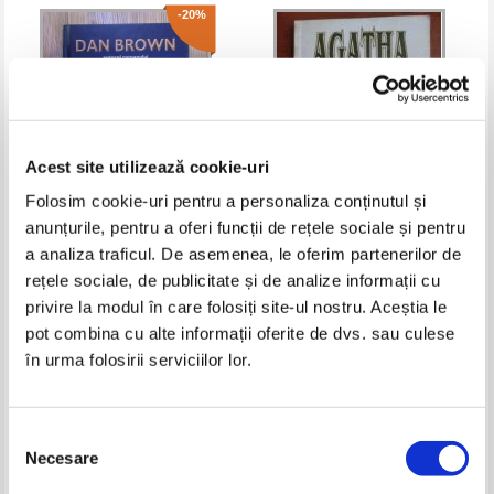
-20%
Acest site utilizează cookie-uri
Folosim cookie-uri pentru a personaliza conținutul și
anunțurile, pentru a oferi funcții de rețele sociale și pentru
Dan Brown - Fortareata digitala
Agatha Christie - Problema in
a analiza traficul. De asemenea, le oferim partenerilor de
golful Pollensa
rețele sociale, de publicitate și de analize informații cu
Pret:
22,00Lei
17,60
Lei
Pret:
16,00
Lei
privire la modul în care folosiți site-ul nostru. Aceștia le
Adaugă în coș
Adaugă în coș
pot combina cu alte informații oferite de dvs. sau culese
în urma folosirii serviciilor lor.
-30%
-30%
Selecția
Necesare
consimțământului