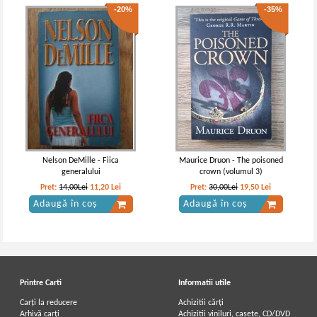
-20%
-35%
Nelson DeMille - Fiica
Maurice Druon - The poisoned
generalului
crown (volumul 3)
Pret:
14,00Lei
11,20
Lei
Pret:
30,00Lei
19,50
Lei
Adaugă în coș
Adaugă în coș
Printre Carti
Informatii utile
Carți la reducere
Achizitii cărți
Arhivă carți
Achizitii viniluri, casete, CD/DVD