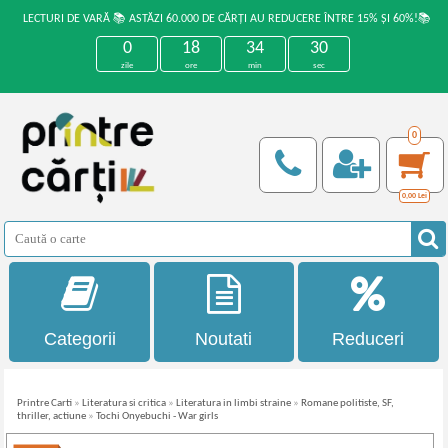
LECTURI DE VARĂ 📚 ASTĂZI 60.000 DE CĂRȚI AU REDUCERE ÎNTRE 15% ȘI 60%!📚
0
18
34
30
zile
ore
min
sec
0
0,00
Lei
Categorii
Noutati
Reduceri
Printre Carti
»
Literatura si critica
»
Literatura in limbi straine
»
Romane politiste, SF,
thriller, actiune
»
Tochi Onyebuchi - War girls