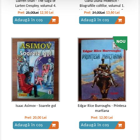
Darren Shan - The saga of
Oana Diana Mokesch -
Larten Crespley, volumul 4.
Biografiile coltilor, volumul 1.
Brothers to the death
Mostenitoarea tronului nordic
Pret:
25,00Lei
12,50
Lei
Pret:
34,00Lei
13,60
Lei
Adaugă în coș
Adaugă în coș
Isaac Asimov - Soarele gol
Edgar Rice Burroughs - Printesa
martiana
Pret:
20,00
Lei
Pret:
12,00
Lei
Adaugă în coș
Adaugă în coș