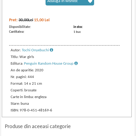
Adaugă în wishlist
Pret:
30,00Lei
15,00
Lei
Disponibilitate:
in stoc
Cantitatea:
1 buc
Autor:
Tochi Onyebuchi
Titlu: War girls
Editura:
Penguin Random House Group
An de aparitie: 2020
Nr. pagini: 444
Format: 14 x 21 cm
Coperti: brosate
Carte in limba: engleza
Stare: buna
ISBN: 978-0-451-48169-6
Produse din aceeasi categorie