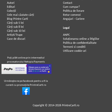
Autori
Contact
Edituri
Cum cumpar?
Colecții
Politica de livrare
Cele mai căutate cărți
Retur comenzi
Blog Printre Carti
Angajari - Cariere
Cărţi sub 5 lei
Cărţi sub 8 lei
Legal
Cărţi sub 10 lei
Artiști/Trupe
ANPC
Case de discuri
Soluționarea online a litigiilor
Politica de confidentialitate
Termeni si conditii
Utilizare cookie-uri
Poţi plăti online prin intermediul
procesatorului Netopia Payments
Urmăreşte-ne pe facebook pentru a fi la
curent cu promoţiile PrintreCarti.ro
Copyright © 2014-2026
PrintreCarti.ro