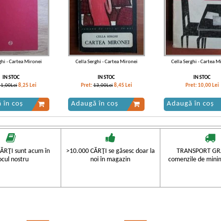
ghi - Cartea Mironei
Cella Serghi - Cartea Mironei
Cella Serghi - Cartea M
IN STOC
IN STOC
IN STOC
11,00Lei
8,25
Lei
Pret:
13,00Lei
8,45
Lei
Pret:
10,00
Lei
 în coș
Adaugă în coș
Adaugă în coș
ĂRŢI sunt acum în
>10.000 CĂRŢI se găsesc doar la
TRANSPORT GRA
ocul nostru
noi în magazin
comenzile de mini