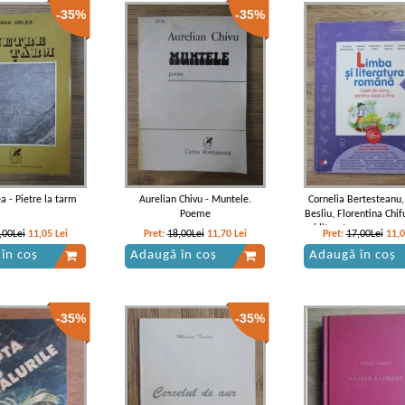
-35%
-35%
ghi - Cartea Mironei
Cella Serghi - Cartea Mironei
Cella Serghi - Cartea Mir
autograful autoare
a - Pietre la tarm
Aurelian Chivu - Muntele.
Cornelia Bertesteanu,
Poeme
Besliu, Florentina Chif
si literatura romana. 
,00Lei
11,05
Lei
Pret:
18,00Lei
11,70
Lei
Pret:
17,00Lei
11,
lucru pentru clasa a
în coș
Adaugă în coș
Adaugă în coș
-35%
-35%