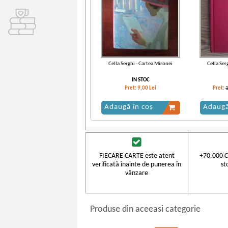
Cella Serghi - Cartea Mironei
Cella Ser
IN STOC
Pret:
9,00
Lei
Pret:
Adaugă în coș
Adaugă
FIECARE CARTE este atent
+70.000 C
verificată înainte de punerea în
st
vânzare
Produse din aceeasi categorie