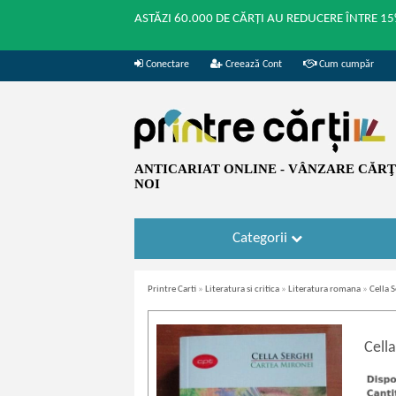
ASTĂZI 60.000 DE CĂRȚI AU REDUCERE ÎNTRE 15
Conectare
Creează Cont
Cum cumpăr
ANTICARIAT ONLINE - VÂNZARE CĂRŢI
NOI
Categorii
Printre Carti
»
Literatura si critica
»
Literatura romana
»
Cella 
Cell