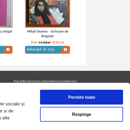
a strigat
Mihail Drumes - Scrisoare de
dragoste
i
Pret:
14,00Lei
10,50
Lei
Adaugă în coș
Poţi plăti online prin intermediul procesatorului
Netopia Payments
Permite toate
le sociale și
Urmăreşte-ne pe facebook pentru a fi la curent cu
promoţiile PrintreCarti.ro
e și de
Respinge
u alte