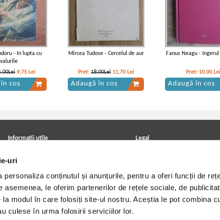
doru - In lupta cu
Mircea Tudose - Cercelul de aur
Fanus Neagu - Ingerul 
valurile
5,00Lei
9,75
Lei
Pret:
18,00Lei
11,70
Lei
Pret:
10,00
Le
în coș
Adaugă în coș
Adaugă în coș
Informatii utile
Legal
ANPC
Achizitii cărți
ie-uri
Achizitii viniluri, casete, CD/DVD
Soluționarea online a litigiilor
Contact
Politica de confidentialitate
personaliza conținutul și anunțurile, pentru a oferi funcții de rețe
Cum cumpar?
Termeni si conditii
Politica de livrare
Utilizare cookie-uri
De asemenea, le oferim partenerilor de rețele sociale, de publicitat
Retur comenzi
e la modul în care folosiți site-ul nostru. Aceștia le pot combina c
Angajari - Cariere
u culese în urma folosirii serviciilor lor.