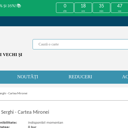
0
18
35
47
% ȘI 35%!📚
zile
ore
min
sec
 VECHI ŞI
NOUTĂȚI
REDUCERI
AC
Serghi - Cartea Mironei
a Serghi
-
Cartea Mironei