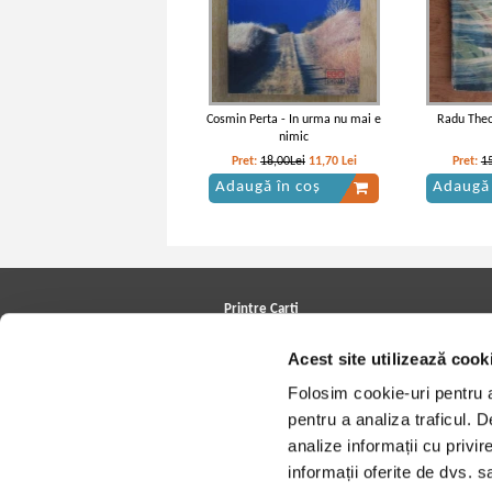
Cosmin Perta - In urma nu mai e
Radu Theo
nimic
Pret:
18,00Lei
11,70
Lei
Pret:
1
Adaugă în coș
Adaugă 
Printre Carti
Carți la reducere
Acest site utilizează cook
Arhivă carți
Autori
Folosim cookie-uri pentru a 
Edituri
Colecții
pentru a analiza traficul. 
Cele mai căutate cărți
analize informații cu privir
Blog Printre Carti
Cărţi sub 5 lei
informații oferite de dvs. sa
Cărţi sub 8 lei