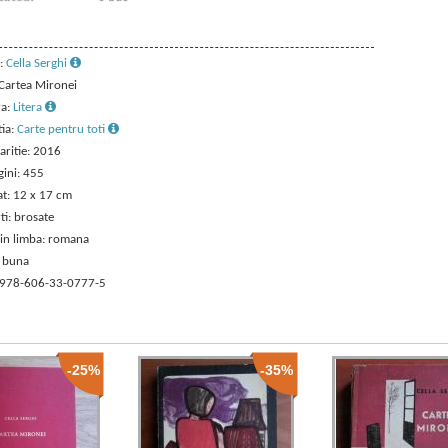
:
Cella Serghi
 Cartea Mironei
ra:
Litera
tia:
Carte pentru toti
aritie: 2016
gini: 455
t: 12 x 17 cm
ti: brosate
 in limba: romana
: buna
 978-606-33-0777-5
-25%
-35%