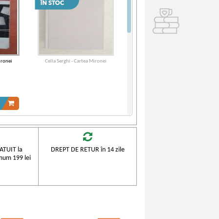
ironei
Cella Serghi - Cartea Mironei
TUIT la
DREPT DE RETUR în 14 zile
mum 199 lei