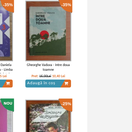
-35%
-35%
onei (cu
i)
 Daniela
Gheorghe Vaduva - Intre doua
u - Limba
toamne
Caiet de
05
Lei
Pret:
16,00Lei
10,40
Lei
 III-a
Adaugă în coș
-25%