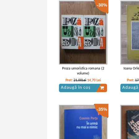
-30%
Cella Serghi - Cartea Mironei
Cella Ser
Proza umoristica romana (2
Ioana Orle
volume)
Pret:
21,00Lei
14,70
Lei
Pret:
17
Adaugă în coș
Adaugă 
-35%