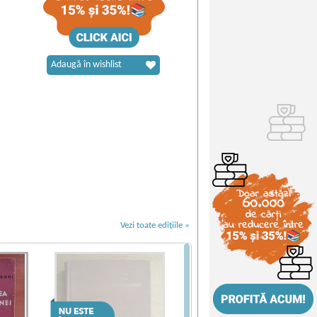
Adaugă în wishlist
Vezi toate edițiile »