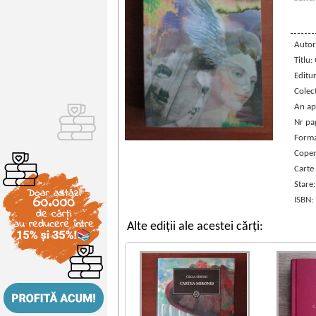
Autor
Titlu:
Editu
Colec
An ap
Nr pa
Forma
Coper
Carte
Stare
ISBN:
Alte ediții ale acestei cărți: