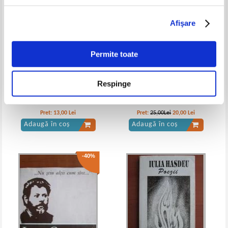
Afişare
Permite toate
Respinge
Barbu Stefanescu Delavrancea -
Ion Creanga - Povesti. Povestiri.
Hagi-Tudose. Nuvele si schite
Amintiri
Pret:
13,00
Lei
Pret:
25,00Lei
20,00
Lei
Adaugă în coș
Adaugă în coș
-40%