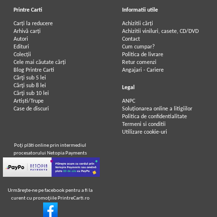
Printre Carti
Informatii utile
Carți la reducere
Achizitii cărți
Arhivă carți
Achizitii viniluri, casete, CD/DVD
Autori
Contact
Edituri
Cum cumpar?
Colecții
Politica de livrare
Cele mai căutate cărți
Retur comenzi
Blog Printre Carti
Angajari - Cariere
Cărţi sub 5 lei
Cărţi sub 8 lei
Legal
Cărţi sub 10 lei
Artiști/Trupe
ANPC
Case de discuri
Soluționarea online a litigiilor
Politica de confidentialitate
Termeni si conditii
Utilizare cookie-uri
Poţi plăti online prin intermediul
procesatorului Netopia Payments
Urmăreşte-ne pe facebook pentru a fi la
curent cu promoţiile PrintreCarti.ro