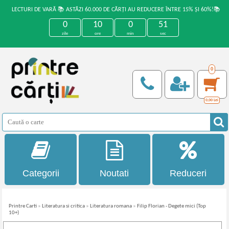
LECTURI DE VARĂ 📚 ASTĂZI 60.000 DE CĂRȚI AU REDUCERE ÎNTRE 15% ȘI 60%!📚
0
10
0
51
zile
ore
min
sec
0
0,00
Lei
Categorii
Noutati
Reduceri
Printre Carti
»
Literatura si critica
»
Literatura romana
»
Filip Florian - Degete mici (Top
10+)