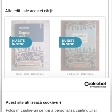
Alte ediții ale acestei cărți:
Filip Florian - Degete mici
Filip Florian - Degete mici
Acest site utilizează cookie-uri
Vezi toate edițiile »
Folosim cookie-uri pentru a personaliza conținutul și