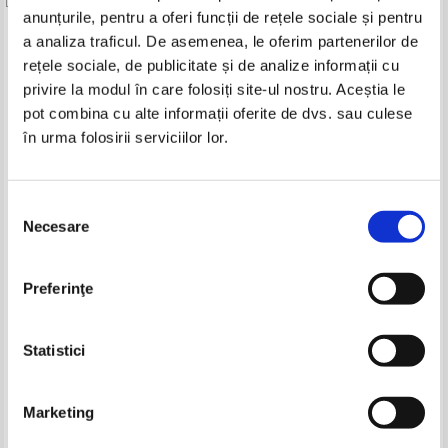
anunțurile, pentru a oferi funcții de rețele sociale și pentru
Produse din aceeasi categorie
a analiza traficul. De asemenea, le oferim partenerilor de
rețele sociale, de publicitate și de analize informații cu
-30%
privire la modul în care folosiți site-ul nostru. Aceștia le
pot combina cu alte informații oferite de dvs. sau culese
în urma folosirii serviciilor lor.
Filip Florian - Degete mici
Filip Florian - Degete mici
Selecția
Necesare
consimțământului
Preferinţe
George Calinescu - Opere
Mircea Eliade - Romanul
(volumele 7, 8)
adolescentului miop
Pret:
12,00
Lei
Pret:
20,00Lei
14,00
Lei
Statistici
Adaugă în coș
Adaugă în coș
Marketing
-20%