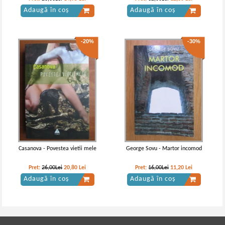
Adaugă în coș
Adaugă în coș
-20%
-30%
Casanova - Povestea vietii mele
George Sovu - Martor incomod
Pret:
26,00Lei
20,80
Lei
Pret:
16,00Lei
11,20
Lei
Adaugă în coș
Adaugă în coș