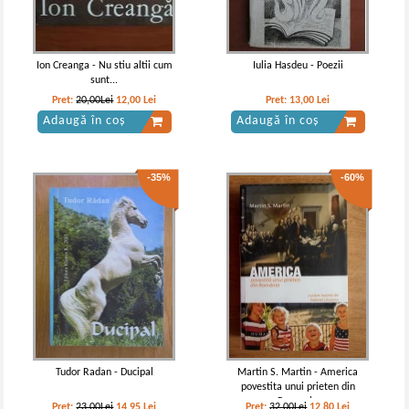
Ion Creanga - Nu stiu altii cum
Iulia Hasdeu - Poezii
sunt...
Pret:
20,00Lei
12,00
Lei
Pret:
13,00
Lei
Adaugă în coș
Adaugă în coș
-35%
-60%
Tudor Radan - Ducipal
Martin S. Martin - America
povestita unui prieten din
Romania
Pret:
23,00Lei
14,95
Lei
Pret:
32,00Lei
12,80
Lei