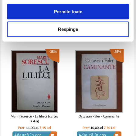
Permite toate
Paul Stefanescu - Ingerii mortii
Teodor Mazilu - Painea la loc fix
Pret:
10,00Lei
7,00
Lei
Pret:
10,00Lei
7,00
Lei
Respinge
Adaugă în coș
Adaugă în coș
-35%
-25%
Marin Sorescu - La lilieci (cartea
Octavian Paler - Caminante
a 4-a)
Pret:
11,00Lei
7,15
Lei
Pret:
10,00Lei
7,50
Lei
Adaugă în coș
Adaugă în coș