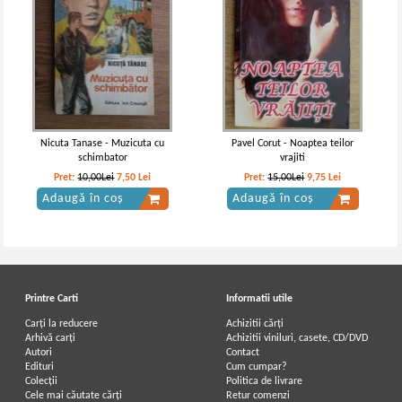
Nicuta Tanase - Muzicuta cu
Pavel Corut - Noaptea teilor
schimbator
vrajiti
Pret:
10,00Lei
7,50
Lei
Pret:
15,00Lei
9,75
Lei
Adaugă în coș
Adaugă în coș
Printre Carti
Informatii utile
Carți la reducere
Achizitii cărți
Arhivă carți
Achizitii viniluri, casete, CD/DVD
Autori
Contact
Edituri
Cum cumpar?
Colecții
Politica de livrare
Cele mai căutate cărți
Retur comenzi