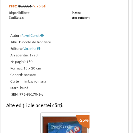
Pret:
13,00Lei
9,75
Lei
Disponibilitate:
in stoc
Cantitatea:
stoc suficient
Autor:
Pavel Corut
Titlu: Dincolo de frontiere
Editura:
Varanha
An aparitie: 1993
Nr pagini: 160
Format: 13 x 20 cm
Coperti: brosate
Carte in limba: romana
Stare: bună
ISBN: 973-96170-1-8
Alte ediții ale acestei cărți:
-25%