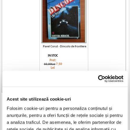
Pavel Corut - Dincolo de frontiere
IN STOC
Pret:
10,00Lei
7,50
Lei
Adaugă în coș
Vezi toate edițiile »
Acest site utilizează cookie-uri
Produse din aceeasi categorie
Folosim cookie-uri pentru a personaliza conținutul și
-35%
-35%
anunțurile, pentru a oferi funcții de rețele sociale și pentru
a analiza traficul. De asemenea, le oferim partenerilor de
rețele sociale, de publicitate și de analize informații cu