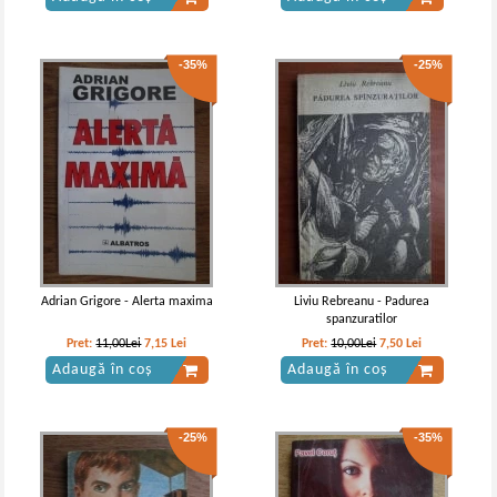
-35%
-25%
Adrian Grigore - Alerta maxima
Liviu Rebreanu - Padurea
spanzuratilor
Pret:
11,00Lei
7,15
Lei
Pret:
10,00Lei
7,50
Lei
Adaugă în coș
Adaugă în coș
-25%
-35%