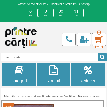
ASTĂZI 60.000 DE CĂRȚI AU REDUCERE ÎNTRE 15% ȘI 35%!📚
0
3
30
31
zile
ore
min
sec
0
0,00
Lei
Categorii
Noutati
Reduceri
Printre Carti
»
Literatura si critica
»
Literatura romana
»
Pavel Corut - Dincolo de frontiere