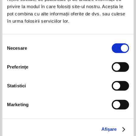
privire la modul în care folosiți site-ul nostru. Aceștia le
pot combina cu alte informații oferite de dvs. sau culese
în urma folosirii serviciilor lor.
Selecția
Necesare
consimțământului
Mihail Gabriel Badea -
Amalia Maria Ionescu -
Cabalismul din strada Doamnei,
Parfumul de liliac, volumul 3.
volumul 2. Capcana realului
Dezvaluiri incredibile
Pret:
16,00Lei
10,40
Lei
Pret:
16,00Lei
10,40
Lei
Preferinţe
Adaugă în coș
Adaugă în coș
Statistici
-30%
-30%
Marketing
Afişare