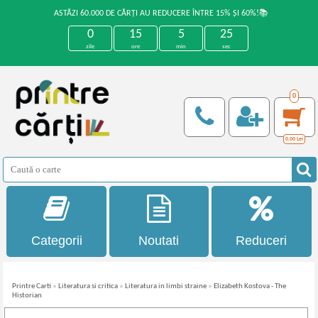
ASTĂZI 60.000 DE CĂRȚI AU REDUCERE ÎNTRE 15% ȘI 60%!📚
0
15
5
24
zile
ore
min
sec
0
0,00
Lei
Categorii
Noutati
Reduceri
Printre Carti
»
Literatura si critica
»
Literatura in limbi straine
»
Elizabeth Kostova - The
Historian