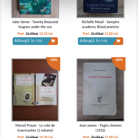
Jules Verne - Twenty thousand
Richelle Mead - Vampire
leagues under the sea
academy. Blood promise
Pret:
25,00Lei
12,50
Lei
Pret:
25,00Lei
15,00
Lei
Adaugă în coș
Adaugă în coș
-35%
-50%
Marcel Proust - Le cote de
Jean Jaures - Pages choisies
Guermantes (2 volume)
(1922)
Pret:
22,00Lei
14,30
Lei
Pret:
34,00Lei
17,00
Lei