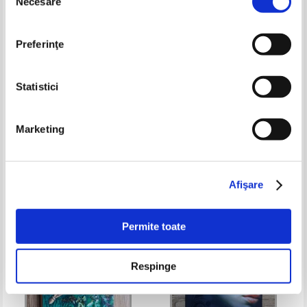
Necesare
consimțământului
Preferinţe
Statistici
Virgil Lefter - Dictionar de
Robert Louis Stevenson -
Marketing
proverbe englez-roman
Treasure island
Pret:
10,00
Lei
Pret:
12,00
Lei
Adaugă în coș
Adaugă în coș
Afişare
-50%
-40%
Permite toate
Respinge