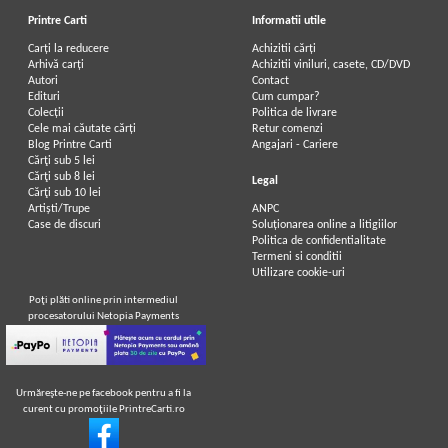
Printre Carti
Informatii utile
Carți la reducere
Achizitii cărți
Arhivă carți
Achizitii viniluri, casete, CD/DVD
Autori
Contact
Edituri
Cum cumpar?
Colecții
Politica de livrare
Cele mai căutate cărți
Retur comenzi
Blog Printre Carti
Angajari - Cariere
Cărţi sub 5 lei
Cărţi sub 8 lei
Legal
Cărţi sub 10 lei
Artiști/Trupe
ANPC
Case de discuri
Soluționarea online a litigiilor
Politica de confidentialitate
Termeni si conditii
Utilizare cookie-uri
Poţi plăti online prin intermediul
procesatorului Netopia Payments
Urmăreşte-ne pe facebook pentru a fi la
curent cu promoţiile PrintreCarti.ro