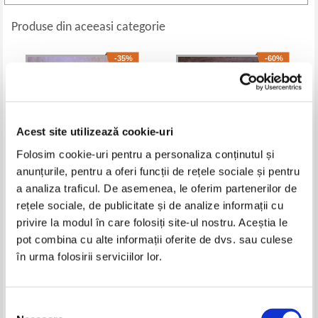
Produse din aceeasi categorie
-35%
-60%
Acest site utilizează cookie-uri
Folosim cookie-uri pentru a personaliza conținutul și
anunțurile, pentru a oferi funcții de rețele sociale și pentru
a analiza traficul. De asemenea, le oferim partenerilor de
rețele sociale, de publicitate și de analize informații cu
Charles Cumming - The spanish
Dan Brown - The Da Vinci Code
privire la modul în care folosiți site-ul nostru. Aceștia le
game
Pret:
21,00Lei
13,65
Lei
Pret:
40,00Lei
16,00
Lei
pot combina cu alte informații oferite de dvs. sau culese
Adaugă în coș
Adaugă în coș
în urma folosirii serviciilor lor.
Selecția