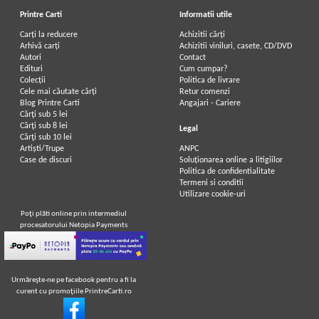
Printre Carti
Informatii utile
Carți la reducere
Achizitii cărți
Arhivă carți
Achizitii viniluri, casete, CD/DVD
Autori
Contact
Edituri
Cum cumpar?
Colecții
Politica de livrare
Cele mai căutate cărți
Retur comenzi
Blog Printre Carti
Angajari - Cariere
Cărţi sub 5 lei
Cărţi sub 8 lei
Legal
Cărţi sub 10 lei
Artiști/Trupe
ANPC
Case de discuri
Soluționarea online a litigiilor
Politica de confidentialitate
Termeni si conditii
Utilizare cookie-uri
Poţi plăti online prin intermediul
procesatorului Netopia Payments
Urmăreşte-ne pe facebook pentru a fi la
curent cu promoţiile PrintreCarti.ro