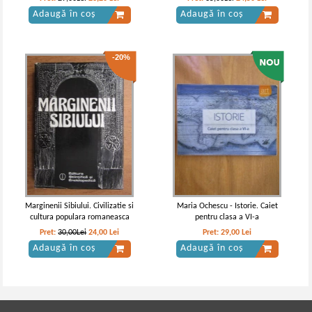
Adaugă în coș
Adaugă în coș
-20%
Marginenii Sibiului. Civilizatie si
Maria Ochescu - Istorie. Caiet
cultura populara romaneasca
pentru clasa a VI-a
Pret:
30,00Lei
24,00
Lei
Pret:
29,00
Lei
Adaugă în coș
Adaugă în coș