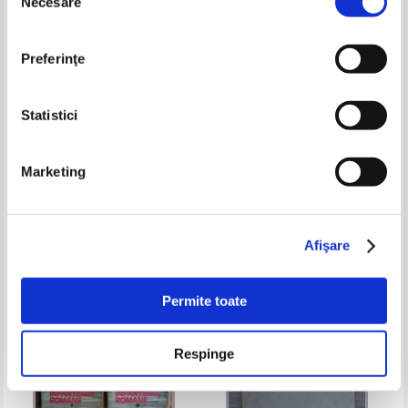
Necesare
consimțământului
Preferinţe
Statistici
Mihail Drumes - Povestea
Vasile Vetisanu Mocanu - Cartea
Marketing
neamului romanesc (2 volume)
Simleului. Repere istorice si
culturale ale vietii romanesti din
Pret:
25,00
Lei
Pret:
36,00Lei
23,40
Lei
cele mai vechi timpuri pana in
Adaugă în coș
Adaugă în coș
1940
Afişare
Permite toate
Respinge