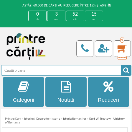
ASTĂZI 60.000 DE CĂRȚI AU REDUCERE ÎNTRE 15% ȘI 60%!📚
0
3
52
14
zile
ore
min
sec
0
0,00
Lei
Categorii
Noutati
Reduceri
Printre Carti
»
Istorie si Geografie
»
Istorie
»
Istoria Romanilor
»
Kurt W. Treptow - A history
of Romania