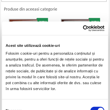
Produse din aceeasi categorie
Acest site utilizează cookie-uri
Folosim cookie-uri pentru a personaliza conținutul și
anunțurile, pentru a oferi funcții de rețele sociale și pentru
a analiza traficul. De asemenea, le oferim partenerilor de
rețele sociale, de publicitate și de analize informații cu
Nicolae Iorga - Istoria romanilor
Max Demeter Peyfuss -
privire la modul în care folosiți site-ul nostru. Aceștia le
in chipuri si icoane
Chestiunea aromaneasca
Pret:
37,00
Lei
Pret:
35,00
Lei
pot combina cu alte informații oferite de dvs. sau culese
Adaugă în coș
Adaugă în coș
în urma folosirii serviciilor lor.
-35%
Selecția