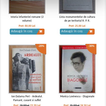
Istoria infanteriei romane (2
Lista monumentelor de cultura
volume)
de pe teritoriul R. P. R.
Pret:
60,00
Lei
Pret:
25,00
Lei
Adaugă în coș
Adaugă în coș
-20%
-30%
Ion Dulama Peri - Ardealul.
Monica Lovinescu - Diagonale
Pamant, cuvant si suflet
romanesc
Pret:
29,00Lei
23,20
Lei
Pret:
35,00Lei
24,50
Lei